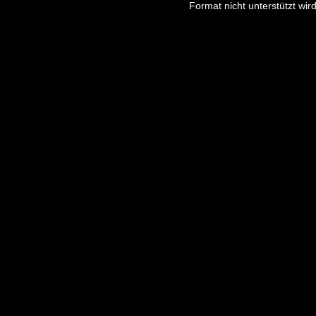
modal
Format nicht unterstützt wird
window.