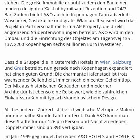
stehen. Die große Immobilie erlaubt zudem den Bau einer
modern designten XXL-Lobby mitsamt Rezeption und 24/7
Bar. Zudem bietet A&O auch in Kopenhagen Fahrradverleih,
Wäscherei, Gästeküche und gratis Wlan an. Realisiert wird das
Projekt in Partnerschaft mit Firma AP Property, die direkt
angrenzend Studentenwohnungen betreibt. A&O wird in den
Umbau und die Einrichtung des Objektes am Tagensvej 135-
137, 2200 Kopenhagen sechs Millionen Euro investieren.
Dass die Gruppe, die in Österreich Hostels in
Wien
,
Salzburg
und
Graz
betreibt, nun gerade nach Kopenhagen expandiert
hat einen guten Grund: Die charmante Hafenstadt ist trotz
wachsender Beliebtheit, immer noch ein echter Geheimtipp.
Der Mix aus historischen Gebäuden und moderner
Architektur ist ebenso eine Reise wert, wie die zahlreichen
Einkaufsstraßen mit typisch skandinavischem Design.
Als besonderes Zuckerl ist die schwedische Metropole Malmö
nur eine halbe Stunde Fahrt entfernt. Dank A&O kann man
diese Städte für nur 12€ pro Person und Nacht zu erleben,
Doppelzimmer sind ab 39€ verfügbar.
Im Jahr 1999 gegründet, betreiben A&O HOTELS and HOSTELS