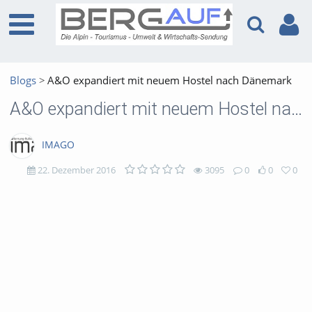
Blogs
A&O expandiert mit neuem Hostel nach Dänemark
A&O expandiert mit neuem Hostel nach Dänemark
IMAGO
22. Dezember 2016
3095
0
0
0
3095
0
0
0
views
Kommentare
likes
favorites