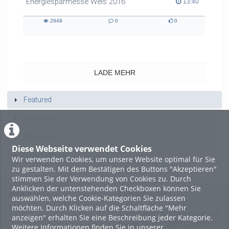
Energiesparmesse Wels 2016
13:40 duration
13:40
2949
0
0
2949
0
0
views
Kommentare
likes
LADE MEHR
Featured
Beliebtheit
Bewertung
Diese Webseite verwendet Cookies
Kommentare
Wir verwenden Cookies, um unsere Website optimal für Sie
zu gestalten. Mit dem Bestätigen des Buttons "Akzeptieren"
stimmen Sie der Verwendung von Cookies zu. Durch
Anklicken der untenstehenden Checkboxen können Sie
About
Legal Info
auswählen, welche Cookie-Kategorien Sie zulassen
möchten. Durch Klicken auf die Schaltfläche "Mehr
Terms and Conditions for the
anzeigen" erhalten Sie eine Beschreibung jeder Kategorie.
Usage of this ViMP based
Weitere Informationen finden Sie in unserer