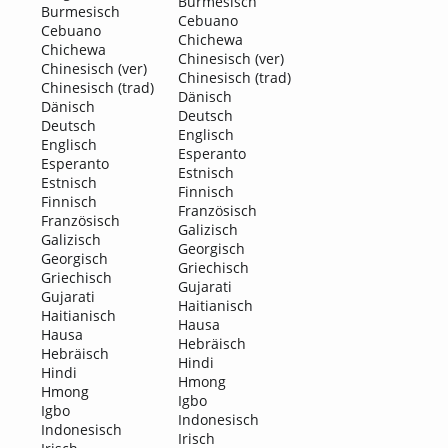
Burmesisch
Burmesisch
Cebuano
Cebuano
Chichewa
Chichewa
Chinesisch (ver)
Chinesisch (ver)
Chinesisch (trad)
Chinesisch (trad)
Dänisch
Dänisch
Deutsch
Deutsch
Englisch
Englisch
Esperanto
Esperanto
Estnisch
Estnisch
Finnisch
Finnisch
Französisch
Französisch
Galizisch
Galizisch
Georgisch
Georgisch
Griechisch
Griechisch
Gujarati
Gujarati
Haitianisch
Haitianisch
Hausa
Hausa
Hebräisch
Hebräisch
Hindi
Hindi
Hmong
Hmong
Igbo
Igbo
Indonesisch
Indonesisch
Irisch