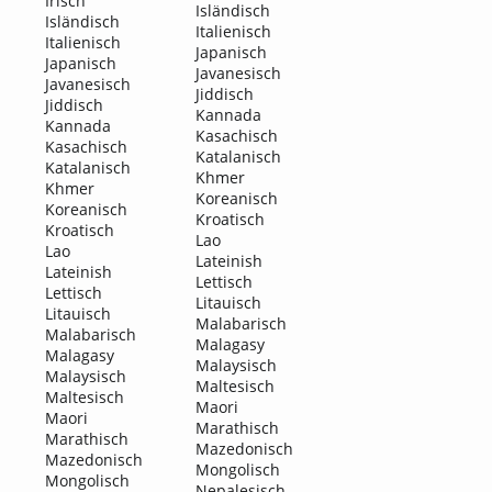
Irisch
Isländisch
Isländisch
Italienisch
Italienisch
Japanisch
Japanisch
Javanesisch
Javanesisch
Jiddisch
Jiddisch
Kannada
Kannada
Kasachisch
Kasachisch
Katalanisch
Katalanisch
Khmer
Khmer
Koreanisch
Koreanisch
Kroatisch
Kroatisch
Lao
Lao
Lateinish
Lateinish
Lettisch
Lettisch
Litauisch
Litauisch
Malabarisch
Malabarisch
Malagasy
Malagasy
Malaysisch
Malaysisch
Maltesisch
Maltesisch
Maori
Maori
Marathisch
Marathisch
Mazedonisch
Mazedonisch
Mongolisch
Mongolisch
Nepalesisch