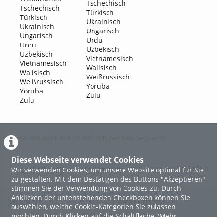
Tschechisch
Tschechisch
Türkisch
Türkisch
Ukrainisch
Ukrainisch
Ungarisch
Ungarisch
Urdu
Urdu
Uzbekisch
Uzbekisch
Vietnamesisch
Vietnamesisch
Walisisch
Walisisch
Weißrussisch
Weißrussisch
Yoruba
Yoruba
Zulu
Zulu
Die Sound-Funktion ist auf 200 Zeichen begrenzt
Diese Webseite verwendet Cookies
Optionen
:
Geschichte
:
Feedback
:
Donate
Schließen
Wir verwenden Cookies, um unsere Website optimal für Sie
zu gestalten. Mit dem Bestätigen des Buttons "Akzeptieren"
stimmen Sie der Verwendung von Cookies zu. Durch
Anklicken der untenstehenden Checkboxen können Sie
About
Legal Info
auswählen, welche Cookie-Kategorien Sie zulassen
möchten. Durch Klicken auf die Schaltfläche "Mehr