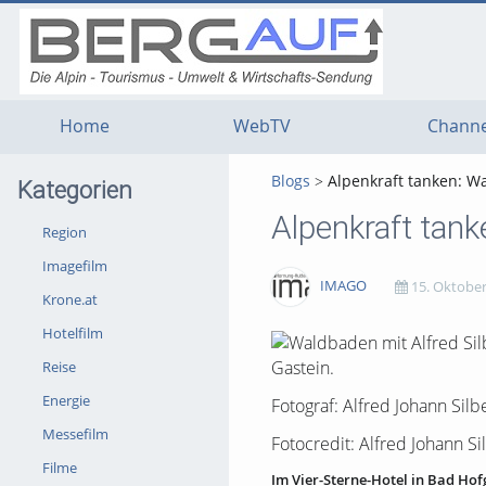
g
g
g
t
t
t
n
m
f
c
Home
WebTV
Channe
Blogs
Alpenkraft tanken: 
Kategorien
Alpenkraft ta
Region
Imagefilm
IMAGO
15. Oktober
Krone.at
Hotelfilm
2599
0
0
0
Reise
views
Kommentare
likes
favorites
Energie
Fotograf: Alfred Johann Silb
Messefilm
Fotocredit: Alfred Johann Si
Filme
Im Vier-Sterne-Hotel in Bad Ho