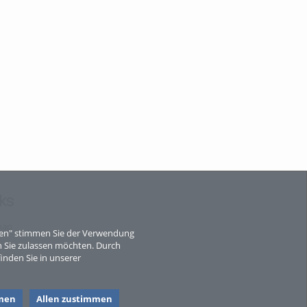
ks
map
eren" stimmen Sie der Verwendung
 Sie zulassen möchten. Durch
inden Sie in unserer
men
Allen zustimmen