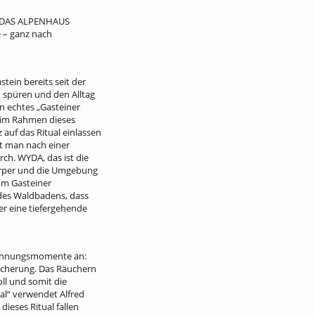
im DAS ALPENHAUS
 – ganz nach
tein bereits seit der
 spüren und den Alltag
n echtes „Gasteiner
h im Rahmen dieses
 auf das Ritual einlassen
t man nach einer
ch. WYDA, das ist die
örper und die Umgebung
om Gasteiner
t des Waldbadens, dass
er eine tiefergehende
pannungsmomente an:
äucherung. Das Räuchern
oll und somit die
al“ verwendet Alfred
ieses Ritual fallen