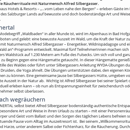
le Räucherrituale mit Naturmensch Alfred Silbergasser.
aus Hotels & Resorts – „…vom Leben nahe den Bergen“ – erleben Gäste 
des Salzburger Lands auf bewusste und doch bodenständige Art und Weise
.
nertal
debegriff „Waldbaden“ in aller Munde ist, wird im Alpenhaus in Bad Hofgas
oten und gelebt: eine bewusste Auszeit im Wald, um die Kraft der Natur zu
 mit Naturmensch Alfred Silbergasser – Energetiker, Wildnispädagoge und ei
, Wald an“-Programm entwickelt. Maximal fünf TeilnehmerInnen machen sic
ers Waldstück auf 1.230 Metern am Fuße des Fulsecks. Um sich voll und ganz
h zu Beginn gegen eine Hängematte getauscht. In dieser Hängematte genieß
lle des Waldes oder führt unter Silbergassers Anleitung WYDA-Übungen dur
Druiden, die Yoga ähnelt. Die Übungen unterstützen dabei, den eigenen K
en zu können. Eine gemeinsame Jause bei Silbergassers Hütte, umgeben v
 Auszeit in der Natur ab. Wichtig ist Alfred Silbergasser bei seiner Spielar
iduell erleben kann – ob nun als Entspannungseinheit für zwischendurch od
lnehmer selbst überlassen.
nfach wegräuchern
RTAL selbst bietet Alfred Silbergasser bodenständig-authentische Ents
 besondere Art und Weise in ihren Urlaub zu starten – mit einer Personenr
s Körper und Geist vom Ballast und den Sorgen des täglichen Lebens befreien s
tuende Pause vom Alltag im Auszeitresort ist. Bei seinem „Willkommensritu
d Harze, unter anderem Salbei oder Fichtenharz, für die Räucherung. Durch d