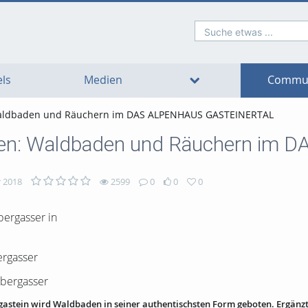
Suche etwas ...
o
o
o
o
o
o
avigation
ain
ooter
ontent
ls
Medien
Commun
Waldbaden und Räuchern im DAS ALPENHAUS GASTEINERTAL
nken: Waldbaden und Räuchern i
 2018
2599
0
0
0
ergasser
lbergasser
fgastein wird Waldbaden in seiner authentischsten Form geboten. Ergänz