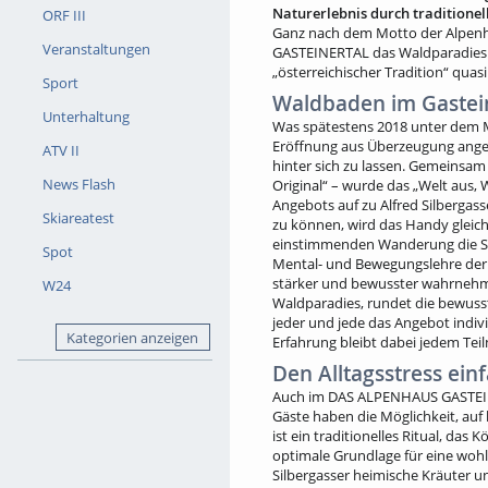
Naturerlebnis durch traditionel
ORF III
Ganz nach dem Motto der Alpenh
Veranstaltungen
GASTEINERTAL das Waldparadies 
„österreichischer Tradition“ quasi
Sport
Waldbaden im Gastei
Unterhaltung
Was spätestens 2018 unter dem Mo
Eröffnung aus Überzeugung angeb
ATV II
hinter sich zu lassen. Gemeinsam
News Flash
Original“ – wurde das „Welt aus
Angebots auf zu Alfred Silbergass
Skiareatest
zu können, wird das Handy gleic
einstimmenden Wanderung die Sti
Spot
Mental- und Bewegungslehre der 
stärker und bewusster wahrnehm
W24
Waldparadies, rundet die bewusste
jeder und jede das Angebot indiv
Kategorien anzeigen
Erfahrung bleibt dabei jedem Tei
Den Alltagsstress ei
Auch im DAS ALPENHAUS GASTEINE
Gäste haben die Möglichkeit, auf
ist ein traditionelles Ritual, da
optimale Grundlage für eine wohl
Silbergasser heimische Kräuter un