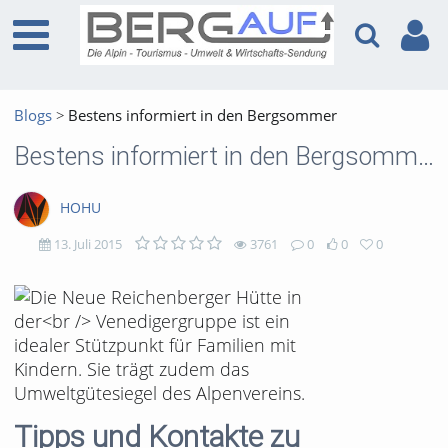
Blogs
Bestens informiert in den Bergsommer
Bestens informiert in den Bergsommer
HOHU
13. Juli 2015
3761
0
0
0
3761
0
0
0
views
Kommentare
likes
favorites
Tipps und Kontakte zu