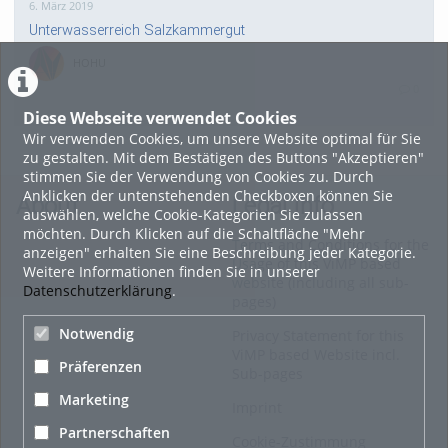
6. März 2019
Unterwasserreich Salzkammergut
HOHU
0
Diese Webseite verwendet Cookies
Wir verwenden Cookies, um unsere Website optimal für Sie
18. Mai 2017
zu gestalten. Mit dem Bestätigen des Buttons "Akzeptieren"
BergZeitReise HOCHsteiermark: Zeit für´n Berg & die
stimmen Sie der Verwendung von Cookies zu. Durch
HOCHsteirischen Etappen des Weitwanderweges „Vom
Anklicken der untenstehenden Checkboxen können Sie
About
Legal Info
Gletscher zum Wein“
auswählen, welche Cookie-Kategorien Sie zulassen
möchten. Durch Klicken auf die Schaltfläche "Mehr
IMAGO
Terms and Conditions for the
anzeigen" erhalten Sie eine Beschreibung jeder Kategorie.
0
Usage of this ViMP based
Weitere Informationen finden Sie in unserer
website (including all sub-
Datenschutzerklärung
.
pages)
14. Oktober 2016
Notwendig
Privacy Statement for this
HOCHsteirischer Advent: Wilde Winterwanderwelt mit
ViMP based Website incl.
Jagdhornklang, Gämsensprung, Barbarabier und
Präferenzen
Lebzeltzauber
Sub-pages
Marketing
IMAGO
Imprint
0
Partnerschaften
Cookie-Zustimmung