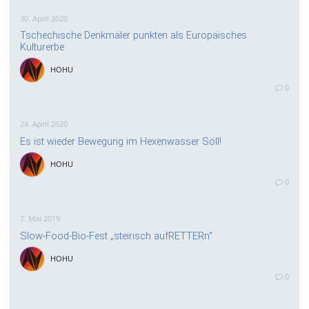
30. April 2020
Tschechische Denkmäler punkten als Europäisches
Kulturerbe
HOHU
0
24. April 2020
Es ist wieder Bewegung im Hexenwasser Söll!
HOHU
0
7. Mai 2019
Slow-Food-Bio-Fest „steirisch aufRETTERn“
HOHU
0