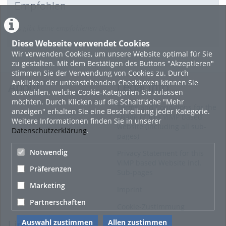
Empfohlen
Es gibt keine empfohlenen Blogs
Diese Webseite verwendet Cookies
Wir verwenden Cookies, um unsere Website optimal für Sie
zu gestalten. Mit dem Bestätigen des Buttons "Akzeptieren"
stimmen Sie der Verwendung von Cookies zu. Durch
Anklicken der untenstehenden Checkboxen können Sie
About
Legal Info
auswählen, welche Cookie-Kategorien Sie zulassen
möchten. Durch Klicken auf die Schaltfläche "Mehr
Terms and Conditions for the
anzeigen" erhalten Sie eine Beschreibung jeder Kategorie.
Usage of this ViMP based
Weitere Informationen finden Sie in unserer
website (including all sub-
Datenschutzerklärung
.
pages)
Notwendig
Privacy Statement for this
ViMP based Website incl.
Präferenzen
Sub-pages
Marketing
Imprint
Partnerschaften
Cookie-Zustimmung
Auswahl zustimmen
Allen zustimmen