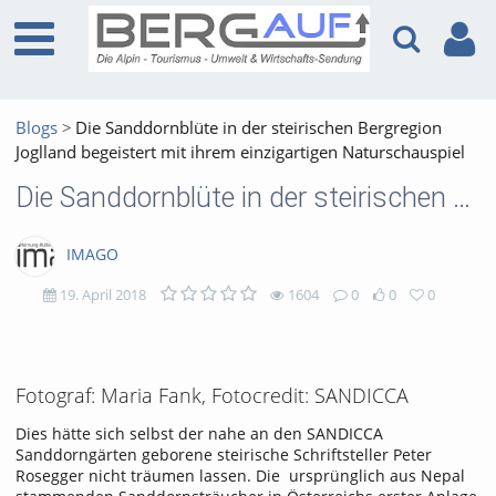
Blogs
Die Sanddornblüte in der steirischen Bergregion
Joglland begeistert mit ihrem einzigartigen Naturschauspiel
Die Sanddornblüte in der steirischen Bergregion Joglland begeistert mit ihrem einzigartigen Naturschauspiel
IMAGO
19. April 2018
1604
0
0
0
1604
0
0
0
views
Kommentare
likes
favorites
Fotograf: Maria Fank, Fotocredit: SANDICCA
Dies hätte sich selbst der nahe an den SANDICCA
Sanddorngärten geborene steirische Schriftsteller Peter
Rosegger nicht träumen lassen. Die ursprünglich aus Nepal