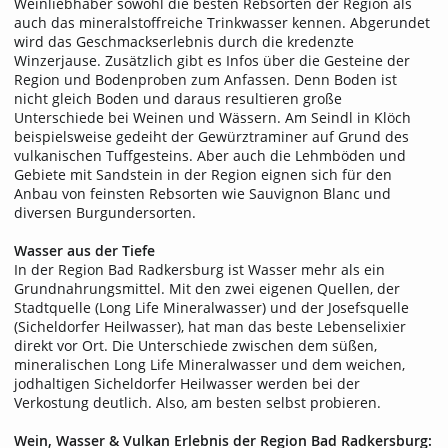
Weinliebhaber sowohl die besten Rebsorten der Region als
auch das mineralstoffreiche Trinkwasser kennen. Abgerundet
wird das Geschmackserlebnis durch die kredenzte
Winzerjause. Zusätzlich gibt es Infos über die Gesteine der
Region und Bodenproben zum Anfassen. Denn Boden ist
nicht gleich Boden und daraus resultieren große
Unterschiede bei Weinen und Wässern. Am Seindl in Klöch
beispielsweise gedeiht der Gewürztraminer auf Grund des
vulkanischen Tuffgesteins. Aber auch die Lehmböden und
Gebiete mit Sandstein in der Region eignen sich für den
Anbau von feinsten Rebsorten wie Sauvignon Blanc und
diversen Burgundersorten.
Wasser aus der Tiefe
In der Region Bad Radkersburg ist Wasser mehr als ein
Grundnahrungsmittel. Mit den zwei eigenen Quellen, der
Stadtquelle (Long Life Mineralwasser) und der Josefsquelle
(Sicheldorfer Heilwasser), hat man das beste Lebenselixier
direkt vor Ort. Die Unterschiede zwischen dem süßen,
mineralischen Long Life Mineralwasser und dem weichen,
jodhaltigen Sicheldorfer Heilwasser werden bei der
Verkostung deutlich. Also, am besten selbst probieren.
Wein, Wasser & Vulkan Erlebnis der Region Bad Radkersburg: