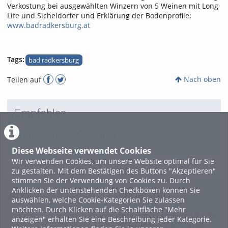
Verkostung bei ausgewählten Winzern von 5 Weinen mit Long
Life und Sicheldorfer und Erklärung der Bodenprofile:
www.badradkersburg.at
Tags:
bad radkersburg
Nach oben
Teilen auf
Empfohlen
Es gibt keine empfohlenen Blogs
Diese Webseite verwendet Cookies
Wir verwenden Cookies, um unsere Website optimal für Sie
zu gestalten. Mit dem Bestätigen des Buttons "Akzeptieren"
stimmen Sie der Verwendung von Cookies zu. Durch
Anklicken der untenstehenden Checkboxen können Sie
About
Legal Info
auswählen, welche Cookie-Kategorien Sie zulassen
möchten. Durch Klicken auf die Schaltfläche "Mehr
Terms and Conditions for the
anzeigen" erhalten Sie eine Beschreibung jeder Kategorie.
Usage of this ViMP based