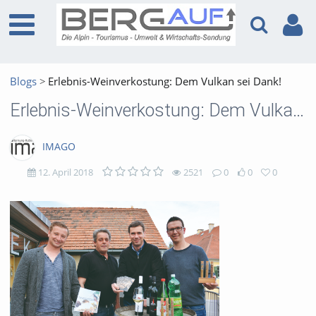
Blogs
Erlebnis-Weinverkostung: Dem Vulkan sei Dank!
Erlebnis-Weinverkostung: Dem Vulkan sei Dank!
IMAGO
12. April 2018
2521
0
0
0
2521
0
0
0
views
Kommentare
likes
favorites