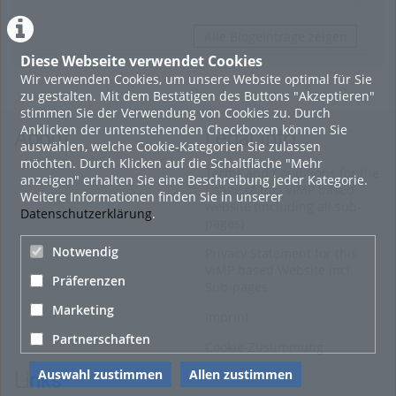
Alle Blogeinträge zeigen
Diese Webseite verwendet Cookies
Wir verwenden Cookies, um unsere Website optimal für Sie
zu gestalten. Mit dem Bestätigen des Buttons "Akzeptieren"
stimmen Sie der Verwendung von Cookies zu. Durch
Anklicken der untenstehenden Checkboxen können Sie
About
Legal Info
auswählen, welche Cookie-Kategorien Sie zulassen
möchten. Durch Klicken auf die Schaltfläche "Mehr
Terms and Conditions for the
anzeigen" erhalten Sie eine Beschreibung jeder Kategorie.
Usage of this ViMP based
Weitere Informationen finden Sie in unserer
website (including all sub-
Datenschutzerklärung
.
pages)
Notwendig
Privacy Statement for this
ViMP based Website incl.
Präferenzen
Sub-pages
Marketing
Imprint
Partnerschaften
Cookie-Zustimmung
Auswahl zustimmen
Allen zustimmen
Links