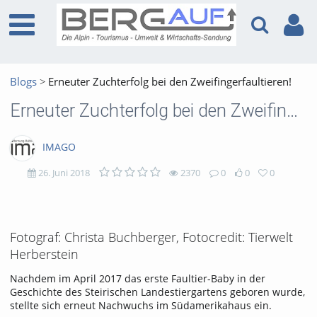
Blogs
Erneuter Zuchterfolg bei den Zweifingerfaultieren!
Erneuter Zuchterfolg bei den Zweifingerfaultieren!
IMAGO
26. Juni 2018
2370
0
0
0
2370
0
0
0
views
Kommentare
likes
favorites
Fotograf: Christa Buchberger, Fotocredit: Tierwelt
Herberstein
Nachdem im April 2017 das erste Faultier-Baby in der
Geschichte des Steirischen Landestiergartens geboren wurde,
stellte sich erneut Nachwuchs im Südamerikahaus ein.