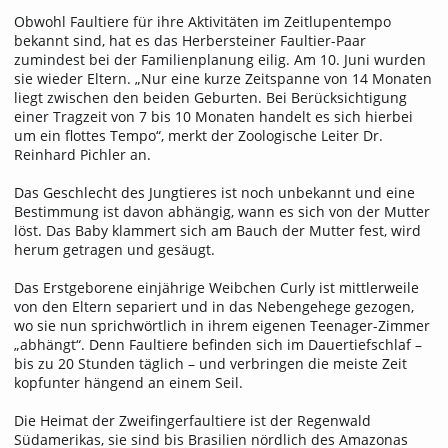
Obwohl Faultiere für ihre Aktivitäten im Zeitlupentempo
bekannt sind, hat es das Herbersteiner Faultier-Paar
zumindest bei der Familienplanung eilig. Am 10. Juni wurden
sie wieder Eltern. „Nur eine kurze Zeitspanne von 14 Monaten
liegt zwischen den beiden Geburten. Bei Berücksichtigung
einer Tragzeit von 7 bis 10 Monaten handelt es sich hierbei
um ein flottes Tempo“, merkt der Zoologische Leiter Dr.
Reinhard Pichler an.
Das Geschlecht des Jungtieres ist noch unbekannt und eine
Bestimmung ist davon abhängig, wann es sich von der Mutter
löst. Das Baby klammert sich am Bauch der Mutter fest, wird
herum getragen und gesäugt.
Das Erstgeborene einjährige Weibchen Curly ist mittlerweile
von den Eltern separiert und in das Nebengehege gezogen,
wo sie nun sprichwörtlich in ihrem eigenen Teenager-Zimmer
„abhängt“. Denn Faultiere befinden sich im Dauertiefschlaf –
bis zu 20 Stunden täglich – und verbringen die meiste Zeit
kopfunter hängend an einem Seil.
Die Heimat der Zweifingerfaultiere ist der Regenwald
Südamerikas, sie sind bis Brasilien nördlich des Amazonas