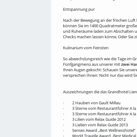
Entspannung pur
Nach der Bewegung an der frischen Luft h
können Sie im 1400 Quadratmeter große
und Ruheräume laden zum Abschalten und
Checks machen lassen könne, Oder Sie zie
Kulinarium vom Feinsten
So abwechslungsreich wie die Tage im Gran
Fünfgangmenü aus unserer mit
zwei Ha
Ihren Augen gekocht: Schauen Sie unse­re
versprechen Ihnen: Nicht nur das wird S
Auszeichnungen die das Grandhotel Li
· 2 Hauben von Gault Millau
· 3 Sterne vom Restaurantführer A la 
· 3 Sterne vom Restaurantführer A la 
· 3 Lilien vom Relax Guide 2012
· 3 Lielien vom Relax Guide 2013
· Senses Award „Best Wellnesshotel“
· World Travelle Award „Best Medical 