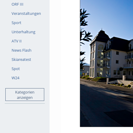
ORF III
Veranstaltungen
Sport
Unterhaltung
ATV II
News Flash
Skiareatest
Spot
W24
Kategorien
anzeigen