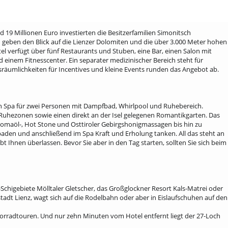
 19 Millionen Euro investierten die Besitzerfamilien Simonitsch
n geben den Blick auf die Lienzer Dolomiten und die über 3.000 Meter hohen
el verfügt über fünf Restaurants und Stuben, eine Bar, einen Salon mit
nem Fitnesscenter. Ein separater medizinischer Bereich steht für
räumlichkeiten für Incentives und kleine Events runden das Angebot ab.
en Spa für zwei Personen mit Dampfbad, Whirlpool und Ruhebereich.
uhezonen sowie einen direkt an der Isel gelegenen Romantikgarten. Das
maöl-, Hot Stone und Osttiroler Gebirgshonigmassagen bis hin zu
en und anschließend im Spa Kraft und Erholung tanken. All das steht an
 Ihnen überlassen. Bevor Sie aber in den Tag starten, sollten Sie sich beim
Schigebiete Möllta­ler Gletscher, das Großglockner Resort Kals-Matrei oder
stadt Li­enz, wagt sich auf die Rodelbahn oder aber in Eislaufschuhen auf den
orradtouren. Und nur zehn Minuten vom Hotel entfernt liegt der 27-Loch