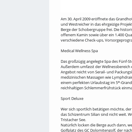
Am 30. April 2009 eröffnete das Grandhot
und Westreicher in das ehrgeizige Projek
Berge der Schobergruppe frei. Die histor
offenem Kamin sowie über ein 1.400 Qua
verschiedene Check-ups, Vorsorgeprogram
Medical Wellness Spa
Das großzügig angelegte Spa des Fünf-St
Außerdem umfasst der Wellnessbereich e
Angebot reicht von Serail- und Packung
medizinischen Massagen wie Lymphdraina
einem perfekten Urlaubstag im 5*-Grandho
reich­haltigen Schlemmerfrühstück einma
Sport Deluxe
Wer sich sportlich betätigen möchte, der
das Schizentrum Silian sind nicht weit. W
Tristacher See.
Natürlich locken die Berge auch dann, 
Golfplatz des GC Dolomitengolf, der nächs