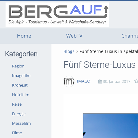
g
g
g
t
t
t
n
m
f
c
Home
WebTV
Channe
Blogs
Fünf Sterne-Luxus in spekta
Kategorien
Region
Imagefilm
IMAGO
30. Januar 2017
Krone.at
Hotelfilm
2758
0
0
0
Reise
views
Kommentare
likes
favorites
Energie
Messefilm
Filme