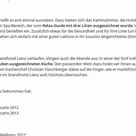
eißt es erst einmal ausrasten. Dazu bieten sich das Kaminzimmer, die Hote
n Spa-Bereich, der vom
Relax-Guide mit drei Li­lien ausgezeichnet wurde
: 
 Genießen ein. Zusätzlich et­was für die Gesundheit und für Ihre Linie t
hen sich einfach mit einer guten Lektüre in Ihr luxuriös eingerich­tetes Zim
d­hotel Lienz verlaufen, klingen auch die Aben­de aus: In einer der fünf indi
uben ausgezeichneten Küche
. Den passenden Wein dazu holen wir Ihnen au
m Küchenchef Christian Flaschberger dabei auf die Finger, wie er marktfrisc
ie im Grandhotel Lienz aufs Höchste überraschen.
enz bekommen hat:
carte 2012
carte 2013
Wellness 2011“