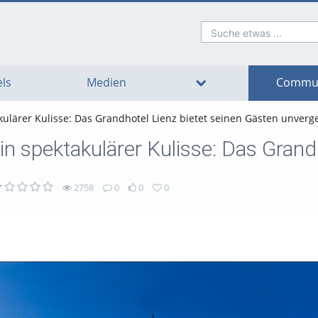
Suche etwas ...
o
o
o
o
o
o
avigation
ain
ooter
ontent
ls
Medien
Commun
kulärer Kulisse: Das Grandhotel Lienz bietet seinen Gästen unverg
2758
0
0
0