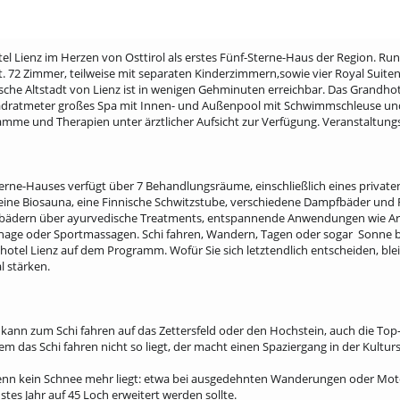
el Lienz im Herzen von Osttirol als erstes Fünf-Sterne-Haus der Region. Rund
t. 72 Zimmer, teilweise mit separaten Kinderzimmern,sowie vier Royal Suite
ische Altstadt von Lienz ist in wenigen Gehminuten erreichbar. Das Grandhot
dratmeter großes Spa mit Innen- und Außenpool mit Schwimmschleuse und ei
me und Therapien unter ärztlicher Aufsicht zur Verfügung. Veranstaltungs
erne-Hauses verfügt über 7 Behandlungsräume, einschließlich eines privat
ine Biosauna, eine Finnische Schwitzstube, verschiedene Dampfbäder und R
sbädern über ayurvedische Treatments, entspannende Anwendungen wie Aro
ge oder Sportmassagen. Schi fahren, Wandern, Tagen oder sogar Sonne bad
tel Lienz auf dem Programm. Wofür Sie sich letztendlich ent­scheiden, bleibt
l stärken.
 kann zum Schi fahren auf das Zettersfeld oder den Hochstein, auch die Top-
em das Schi fahren nicht so liegt, der macht einen Spaziergang in der Kultur
wenn kein Schnee mehr liegt: etwa bei ausgedehn­ten Wanderungen oder Mot
tes Jahr auf 45 Loch erweitert werden sollte.