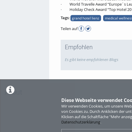
· World Travelle Award “Europe´s Lea
· Holiday Check Award “Top Hotel 20
Tags:
grand hotel lienz
medical wellness
Teilen auf
Empfohlen
Es gibt keine empfohlenen Blogs
About
Diese Webseite verwendet Coo
Wir verwenden Cookies, um unsere Websi
von Cookies zu. Durch Anklicken der u
Klicken auf die Schaltfläche "Mehr anzei
Datenschutzerklärung
.