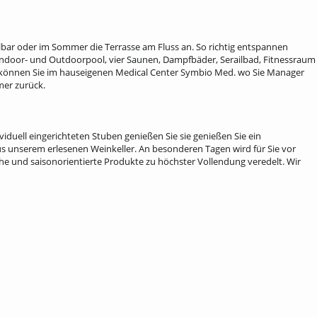
lbar oder im Sommer die Terrasse am Fluss an. So richtig entspan­nen
Indoor- und Out­doorpool, vier Saunen, Dampfbäder, Serail­bad, Fitnessraum
un können Sie im hauseigenen Medical Center Symbio Med. wo Sie Manager
mer zurück.
viduell eingerich­teten Stuben genießen Sie sie genießen Sie ein
s unserem erlesenen Weinkeller. An besonderen Tagen wird für Sie vor
he und saiso­norientierte Produkte zu höchster Vollendung veredelt. Wir