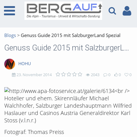
Blogs
Genuss Guide 2015 mit SalzburgerLand Spezial
Genuss Guide 2015 mit SalzburgerLand Spezial
HOHU
23. November 2014
2043
0
0
0
2043
0
0
0
views
Kommentare
likes
favorites
Fotograf: Thomas Preiss