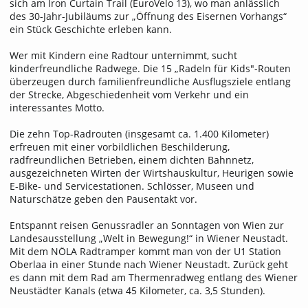
sich am Iron Curtain Trail (EuroVelo 13), wo man anlässlich
des 30-Jahr-Jubiläums zur „Öffnung des Eisernen Vorhangs“
ein Stück Geschichte erleben kann.
Wer mit Kindern eine Radtour unternimmt, sucht
kinderfreundliche Radwege. Die 15 „Radeln für Kids"-Routen
überzeugen durch familienfreundliche Ausflugsziele entlang
der Strecke, Abgeschiedenheit vom Verkehr und ein
interessantes Motto.
Die zehn Top-Radrouten (insgesamt ca. 1.400 Kilometer)
erfreuen mit einer vorbildlichen Beschilderung,
radfreundlichen Betrieben, einem dichten Bahnnetz,
ausgezeichneten Wirten der Wirtshauskultur, Heurigen sowie
E-Bike- und Servicestationen. Schlösser, Museen und
Naturschätze geben den Pausentakt vor.
Entspannt reisen Genussradler an Sonntagen von Wien zur
Landesausstellung „Welt in Bewegung!“ in Wiener Neustadt.
Mit dem NÖLA Radtramper kommt man von der U1 Station
Oberlaa in einer Stunde nach Wiener Neustadt. Zurück geht
es dann mit dem Rad am Thermenradweg entlang des Wiener
Neustädter Kanals (etwa 45 Kilometer, ca. 3,5 Stunden).