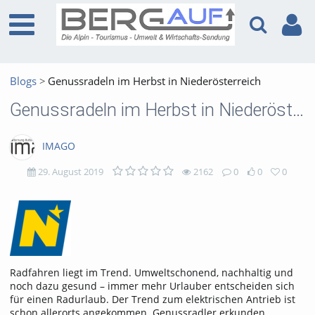
Blogs
Genussradeln im Herbst in Niederösterreich
Genussradeln im Herbst in Niederösterreich
IMAGO
29. August 2019
2162
0
0
0
2162
0
0
0
views
Kommentare
likes
favorites
Radfahren liegt im Trend. Umweltschonend, nachhaltig und
noch dazu gesund – immer mehr Urlauber entscheiden sich
für einen Radurlaub. Der Trend zum elektrischen Antrieb ist
schon allerorts angekommen. Genussradler erkunden