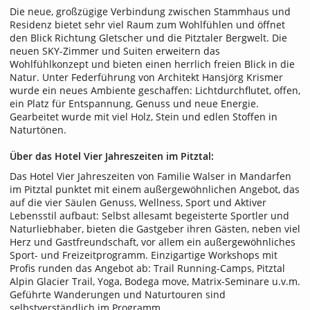
Die neue, großzügige Verbindung zwischen Stammhaus und
Residenz bietet sehr viel Raum zum Wohlfühlen und öffnet
den Blick Richtung Gletscher und die Pitztaler Bergwelt. Die
neuen SKY-Zimmer und Suiten erweitern das
Wohlfühlkonzept und bieten einen herrlich freien Blick in die
Natur. Unter Federführung von Architekt Hansjörg Krismer
wurde ein neues Ambiente geschaffen: Lichtdurchflutet, offen,
ein Platz für Entspannung, Genuss und neue Energie.
Gearbeitet wurde mit viel Holz, Stein und edlen Stoffen in
Naturtönen.
Über das Hotel Vier Jahreszeiten im Pitztal:
Das Hotel Vier Jahreszeiten von Familie Walser in Mandarfen
im Pitztal punktet mit einem außergewöhnlichen Angebot, das
auf die vier Säulen Genuss, Wellness, Sport und Aktiver
Lebensstil aufbaut: Selbst allesamt begeisterte Sportler und
Naturliebhaber, bieten die Gastgeber ihren Gästen, neben viel
Herz und Gastfreundschaft, vor allem ein außergewöhnliches
Sport- und Freizeitprogramm. Einzigartige Workshops mit
Profis runden das Angebot ab: Trail Running-Camps, Pitztal
Alpin Glacier Trail, Yoga, Bodega move, Matrix-Seminare u.v.m.
Geführte Wanderungen und Naturtouren sind
selbstverständlich im Programm.