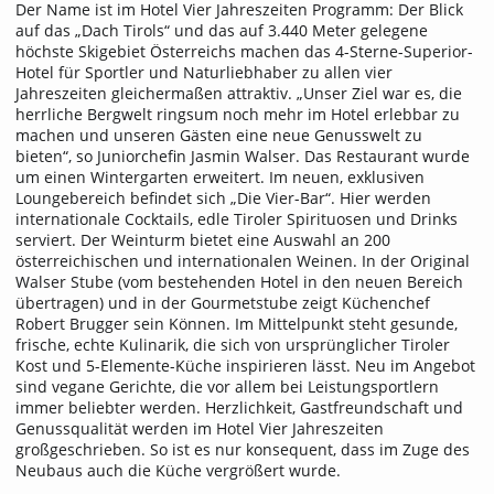
Der Name ist im Hotel Vier Jahreszeiten Programm: Der Blick
auf das „Dach Tirols“ und das auf 3.440 Meter gelegene
höchste Skigebiet Österreichs machen das 4-Sterne-Superior-
Hotel für Sportler und Naturliebhaber zu allen vier
Jahreszeiten gleichermaßen attraktiv. „Unser Ziel war es, die
herrliche Bergwelt ringsum noch mehr im Hotel erlebbar zu
machen und unseren Gästen eine neue Genusswelt zu
bieten“, so Juniorchefin Jasmin Walser. Das Restaurant wurde
um einen Wintergarten erweitert. Im neuen, exklusiven
Loungebereich befindet sich „Die Vier-Bar“. Hier werden
internationale Cocktails, edle Tiroler Spirituosen und Drinks
serviert. Der Weinturm bietet eine Auswahl an 200
österreichischen und internationalen Weinen. In der Original
Walser Stube (vom bestehenden Hotel in den neuen Bereich
übertragen) und in der Gourmetstube zeigt Küchenchef
Robert Brugger sein Können. Im Mittelpunkt steht gesunde,
frische, echte Kulinarik, die sich von ursprünglicher Tiroler
Kost und 5-Elemente-Küche inspirieren lässt. Neu im Angebot
sind vegane Gerichte, die vor allem bei Leistungsportlern
immer beliebter werden. Herzlichkeit, Gastfreundschaft und
Genussqualität werden im Hotel Vier Jahreszeiten
großgeschrieben. So ist es nur konsequent, dass im Zuge des
Neubaus auch die Küche vergrößert wurde.