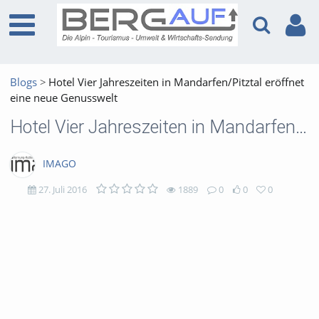
Blogs
Hotel Vier Jahreszeiten in Mandarfen/Pitztal eröffnet
eine neue Genusswelt
Hotel Vier Jahreszeiten in Mandarfen/Pitztal eröffnet eine neue Genusswelt
IMAGO
27. Juli 2016
1889
0
0
0
1889
0
0
0
views
Kommentare
likes
favorites