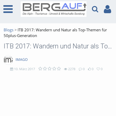
Blogs
ITB 2017: Wandern und Natur als Top-Themen für
50plus-Generation
ITB 2017: Wandern und Natur als Top-Themen für 50plus-Generation
IMAGO
10. März 2017
2278
0
0
0
2278
0
0
0
views
Kommentare
likes
favorites