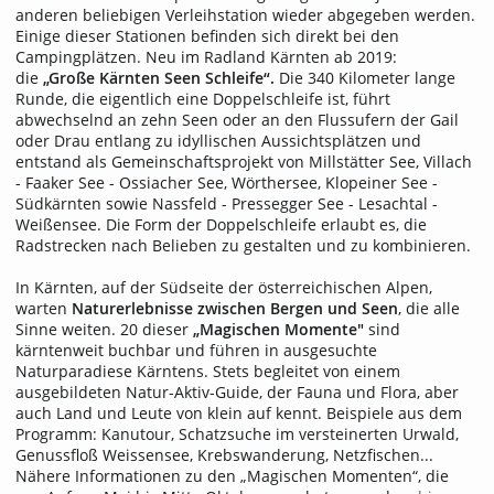
anderen beliebigen Verleihstation wieder abgegeben werden.
Einige dieser Stationen befinden sich direkt bei den
Campingplätzen. Neu im Radland Kärnten ab 2019:
die
„Große Kärnten Seen Schleife“.
Die 340 Kilometer lange
Runde, die eigentlich eine Doppelschleife ist, führt
abwechselnd an zehn Seen oder an den Flussufern der Gail
oder Drau entlang zu idyllischen Aussichtsplätzen und
entstand als Gemeinschaftsprojekt von Millstätter See, Villach
- Faaker See - Ossiacher See, Wörthersee, Klopeiner See -
Südkärnten sowie Nassfeld - Pressegger See - Lesachtal -
Weißensee. Die Form der Doppelschleife erlaubt es, die
Radstrecken nach Belieben zu gestalten und zu kombinieren.
In Kärnten, auf der Südseite der österreichischen Alpen,
warten
Naturerlebnisse zwischen Bergen und Seen
, die alle
Sinne weiten. 20 dieser
„Magischen Momente"
sind
kärntenweit buchbar und führen in ausgesuchte
Naturparadiese Kärntens. Stets begleitet von einem
ausgebildeten Natur-Aktiv-Guide, der Fauna und Flora, aber
auch Land und Leute von klein auf kennt. Beispiele aus dem
Programm: Kanutour, Schatzsuche im versteinerten Urwald,
Genussfloß Weissensee, Krebswanderung, Netzfischen...
Nähere Informationen zu den „Magischen Momenten“, die