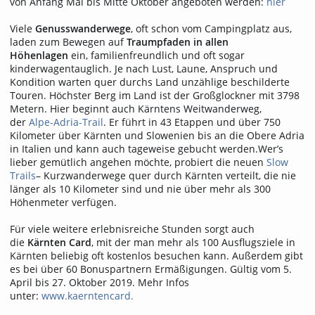
von Anfang Mai bis Mitte Oktober angeboten werden:
hier
Viele
Genusswanderwege
, oft schon vom Campingplatz aus,
laden zum Bewegen auf
Traumpfaden in allen
Höhenlagen
ein, familienfreundlich und oft sogar
kinderwagentauglich. Je nach Lust, Laune, Anspruch und
Kondition warten quer durchs Land unzählige beschilderte
Touren. Höchster Berg im Land ist der Großglockner mit 3798
Metern. Hier beginnt auch Kärntens Weitwanderweg,
der
Alpe-Adria-Trail
. Er führt in 43 Etappen und über 750
Kilometer über Kärnten und Slowenien bis an die Obere Adria
in Italien und kann auch tageweise gebucht werden.Wer’s
lieber gemütlich angehen möchte, probiert die neuen
Slow
Trails
– Kurzwanderwege quer durch Kärnten verteilt, die nie
länger als 10 Kilometer sind und nie über mehr als 300
Höhenmeter verfügen.
Für viele weitere erlebnisreiche Stunden sorgt auch
die
Kärnten Card
, mit der man mehr als 100 Ausflugsziele in
Kärnten beliebig oft kostenlos besuchen kann. Außerdem gibt
es bei über 60 Bonuspartnern Ermäßigungen. Gültig vom 5.
April bis 27. Oktober 2019. Mehr Infos
unter:
www.kaerntencard.