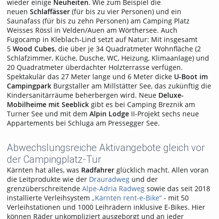
wieder einige
Neuheiten
. Wie zum Beispiel die
neuen
Schlaffässer
(für bis zu vier Personen) und ein
Saunafass (für bis zu zehn Personen) am Camping Platz
Weisses Rössl in Velden/Auen am Wörthersee. Auch
Fugocamp in Kleblach-Lind setzt auf Natur: Mit insgesamt
5
Wood Cubes
, die über je 34 Quadratmeter Wohnfläche (2
Schlafzimmer, Küche, Dusche, WC, Heizung, Klimaanlage) und
20 Quadratmeter überdachter Holzterrasse verfügen.
Spektakulär das 27 Meter lange und 6 Meter dicke
U-Boot im
Campingpark
Burgstaller am Millstätter See, das zukünftig die
Kindersanitärräume beherbergen wird. Neue
Deluxe-
Mobilheime mit Seeblick
gibt es bei Camping Breznik am
Turner See und mit dem
Alpin Lodge
II-Projekt sechs neue
Appartements bei Schluga am Pressegger See.
Abwechslungsreiche Aktivangebote gleich vor
der Campingplatz-Tür
Kärnten hat alles, was
Radfahrer
glücklich macht. Allen voran
die Leitprodukte wie der
Drauradweg
und der
grenzüberschreitende
Alpe-Adria Radweg
sowie das seit 2018
installierte Verleihsystem
„Kärnten rent-e-Bike“
- mit 50
Verleihstationen und 1000 Leihrädern inklusive E-Bikes. Hier
können Räder unkompliziert ausgeborgt und an jeder