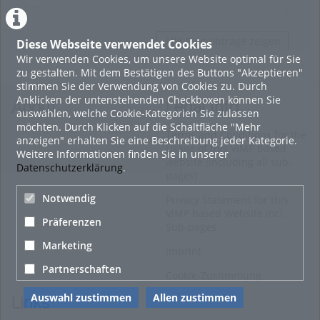
0
Alle Blogeinträge zeigen
Diese Webseite verwendet Cookies
Wir verwenden Cookies, um unsere Website optimal für Sie
zu gestalten. Mit dem Bestätigen des Buttons "Akzeptieren"
stimmen Sie der Verwendung von Cookies zu. Durch
Anklicken der untenstehenden Checkboxen können Sie
About
Legal Info
auswählen, welche Cookie-Kategorien Sie zulassen
möchten. Durch Klicken auf die Schaltfläche "Mehr
Terms and Conditions for the
anzeigen" erhalten Sie eine Beschreibung jeder Kategorie.
Usage of this ViMP based
Weitere Informationen finden Sie in unserer
website (including all sub-
Datenschutzerklärung
.
pages)
Notwendig
Privacy Statement for this
ViMP based Website incl.
Präferenzen
Sub-pages
Marketing
Imprint
Partnerschaften
Cookie-Zustimmung
Auswahl zustimmen
Allen zustimmen
Links