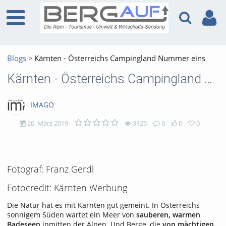
Blogs
Kärnten - Österreichs Campingland Nummer eins
Kärnten - Österreichs Campingland Nummer eins
IMAGO
20. März 2019
3126
0
0
0
3126
0
0
0
views
Kommentare
likes
favorites
Fotograf: Franz Gerdl
Fotocredit: Kärnten Werbung
Die Natur hat es mit Kärnten gut gemeint. In Österreichs
sonnigem Süden wartet ein Meer von
sauberen, warmen
Badeseen
inmitten der Alpen. Und Berge, die
von mächtigen