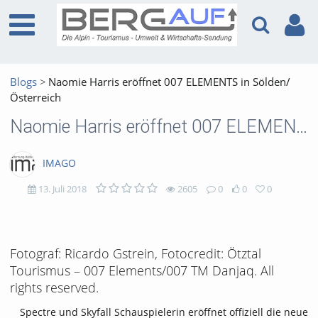
Blogs
Naomie Harris eröffnet 007 ELEMENTS in Sölden/
Österreich
Naomie Harris eröffnet 007 ELEMENTS in Sölden/Österreich
IMAGO
13. Juli 2018
2605
0
0
0
2605
0
0
0
views
Kommentare
likes
favorites
Fotograf: Ricardo Gstrein, Fotocredit: Ötztal
Tourismus – 007 Elements/007 TM Danjaq. All
rights reserved.
Spectre und Skyfall Schauspielerin eröffnet offiziell die neue