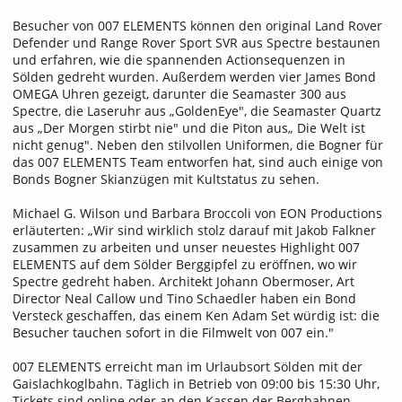
Besucher von 007 ELEMENTS können den original Land Rover
Defender und Range Rover Sport SVR aus Spectre bestaunen
und erfahren, wie die spannenden Actionsequenzen in
Sölden gedreht wurden. Außerdem werden vier James Bond
OMEGA Uhren gezeigt, darunter die Seamaster 300 aus
Spectre, die Laseruhr aus „GoldenEye", die Seamaster Quartz
aus „Der Morgen stirbt nie" und die Piton aus„ Die Welt ist
nicht genug". Neben den stilvollen Uniformen, die Bogner für
das 007 ELEMENTS Team entworfen hat, sind auch einige von
Bonds Bogner Skianzügen mit Kultstatus zu sehen.
Michael G. Wilson und Barbara Broccoli von EON Productions
erläuterten: „Wir sind wirklich stolz darauf mit Jakob Falkner
zusammen zu arbeiten und unser neuestes Highlight 007
ELEMENTS auf dem Sölder Berggipfel zu eröffnen, wo wir
Spectre gedreht haben. Architekt Johann Obermoser, Art
Director Neal Callow und Tino Schaedler haben ein Bond
Versteck geschaffen, das einem Ken Adam Set würdig ist: die
Besucher tauchen sofort in die Filmwelt von 007 ein."
007 ELEMENTS erreicht man im Urlaubsort Sölden mit der
Gaislachkoglbahn. Täglich in Betrieb von 09:00 bis 15:30 Uhr,
Tickets sind online oder an den Kassen der Bergbahnen