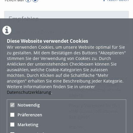
Empfohlen
Es gibt keine empfohlenen Blogs
Diese Webseite verwendet Cookies
Wir verwenden Cookies, um unsere Website optimal für Sie
zu gestalten. Mit dem Bestätigen des Buttons "Akzeptieren"
stimmen Sie der Verwendung von Cookies zu. Durch
Anklicken der untenstehenden Checkboxen können Sie
About
Legal Info
auswählen, welche Cookie-Kategorien Sie zulassen
möchten. Durch Klicken auf die Schaltfläche "Mehr
Terms and Conditions for the
anzeigen" erhalten Sie eine Beschreibung jeder Kategorie.
Usage of this ViMP based
Weitere Informationen finden Sie in unserer
website (including all sub-
Datenschutzerklärung
.
pages)
Notwendig
Privacy Statement for this
ViMP based Website incl.
Präferenzen
Sub-pages
Marketing
Imprint