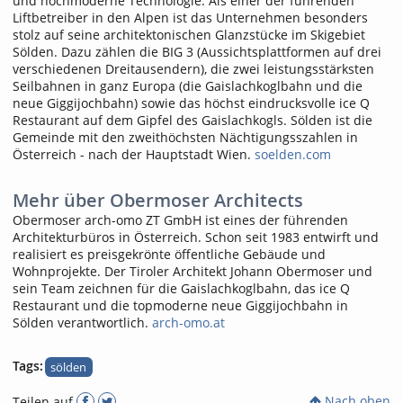
und hochmoderne Technologie. Als einer der führenden
Liftbetreiber in den Alpen ist das Unternehmen besonders
stolz auf seine architektonischen Glanzstücke im Skigebiet
Sölden. Dazu zählen die BIG 3 (Aussichtsplattformen auf drei
verschiedenen Dreitausendern), die zwei leistungsstärksten
Seilbahnen in ganz Europa (die Gaislachkoglbahn und die
neue Giggijochbahn) sowie das höchst eindrucksvolle ice Q
Restaurant auf dem Gipfel des Gaislachkogls. Sölden ist die
Gemeinde mit den zweithöchsten Nächtigungsszahlen in
Österreich - nach der Hauptstadt Wien.
soelden.com
Mehr über Obermoser Architects
Obermoser arch-omo ZT GmbH ist eines der führenden
Architekturbüros in Österreich. Schon seit 1983 entwirft und
realisiert es preisgekrönte öffentliche Gebäude und
Wohnprojekte. Der Tiroler Architekt Johann Obermoser und
sein Team zeichnen für die Gaislachkoglbahn, das ice Q
Restaurant und die topmoderne neue Giggijochbahn in
Sölden verantwortlich.
arch-omo.at
Tags:
sölden
Nach oben
Teilen auf