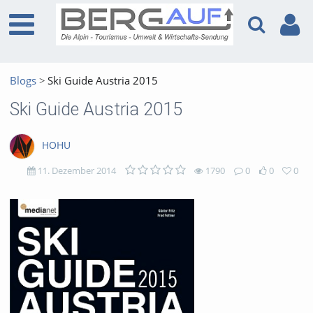
Blogs
Ski Guide Austria 2015
Ski Guide Austria 2015
HOHU
11. Dezember 2014
1790
0
0
0
1790
0
0
0
views
Kommentare
likes
favorites