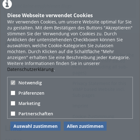
Es gibt keine empfohlenen Blogs
Diese Webseite verwendet Cookies
Wir verwenden Cookies, um unsere Website optimal für Sie
zu gestalten. Mit dem Bestätigen des Buttons "Akzeptieren"
stimmen Sie der Verwendung von Cookies zu. Durch
Anklicken der untenstehenden Checkboxen können Sie
About
Legal Info
auswählen, welche Cookie-Kategorien Sie zulassen
möchten. Durch Klicken auf die Schaltfläche "Mehr
Terms and Conditions for the
anzeigen" erhalten Sie eine Beschreibung jeder Kategorie.
Usage of this ViMP based
Weitere Informationen finden Sie in unserer
website (including all sub-
Datenschutzerklärung
.
pages)
Notwendig
Privacy Statement for this
ViMP based Website incl.
Präferenzen
Sub-pages
Marketing
Imprint
Partnerschaften
Cookie-Zustimmung
Auswahl zustimmen
Allen zustimmen
Links