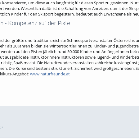
 konservieren, um diese auch langfristig für diesen Sport zu gewinnen. Nur
ert werden. Wesentlich dafür ist die Schaffung von Anreizen, damit der Skisp
ätzlich Kinder für den Skisport begeistern, bedeutet auch Erwachsene als 
h - Kompetenz auf der Piste
nd der größte und traditionsreichste Schneesportveranstalter Österreichs 
mehr als 30 Jahren bilden sie WintersportlerInnen zu Kinder- und Jugendbetre
werden auf den Pisten jährlich rund 50.000 Kinder und AnfängerInnen betr
gut ausgebildete Instruktorinnen/Instruktoren sowie Jugend- und Kinderbe
en richtig Spaß macht. Die Naturfreunde veranstalten zahlreiche kostengünsti
ernen. Die Kurse sind bestens strukturiert, Sicherheit wird großgeschrieben.
skikurs-Angebot:
www.naturfreunde.at
gs