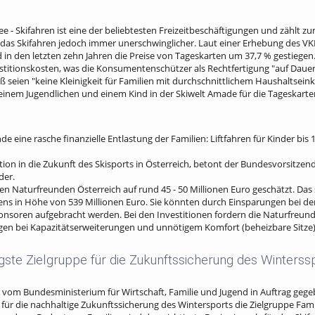
e - Skifahren ist eine der beliebtesten Freizeitbeschäftigungen und zählt z
d das Skifahren jedoch immer unerschwinglicher. Laut einer Erhebung des VKI
in den letzten zehn Jahren die Preise von Tageskarten um 37,7 % gestiegen
titionskosten, was die Konsumentenschützer als Rechtfertigung "auf Dauer" 
paß seien "keine Kleinigkeit für Familien mit durchschnittlichem Haushaltse
 einem Jugendlichen und einem Kind in der Skiwelt Amade für die Tageskar
e eine rasche finanzielle Entlastung der Familien: Liftfahren für Kinder bis
ition in die Zukunft des Skisports in Österreich, betont der Bundesvorsitze
der.
n Naturfreunden Österreich auf rund 45 - 50 Millionen Euro geschätzt. Das 
ns in Höhe von 539 Millionen Euro. Sie könnten durch Einsparungen bei den
onsoren aufgebracht werden. Bei den Investitionen fordern die Naturfreun
en bei Kapazitätserweiterungen und unnötigem Komfort (beheizbare Sitze)
tigste Zielgruppe für die Zukunftssicherung des Winterss
vom Bundesministerium für Wirtschaft, Familie und Jugend in Auftrag gegeb
 für die nachhaltige Zukunftssicherung des Wintersports die Zielgruppe Fami