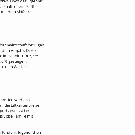
ahren. Doch das Ergebnis
aushalt leben - 25 %
ie mit dem Skifahren
ilbahnwirtschaft betrugen
r dem Vorjahr. Diese
e im Schnitt um 2,7 %
,6 % gestiegen.
llein im Winter
Familien wird das
n die Liftkartenpreise
sportveranstalter
lgruppe Familie mit
n Kindern, Jugendlichen