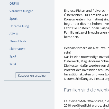
ORF III
Endlose Pisten und Pulverschne
Veranstaltungen
Österreicher. Für Familien wir
Sport
Konsumenteninformation) sind 
begründet dies mit hohen Inves
Unterhaltung
Fazit: Die Kosten für den Skis
Familie mit zwei Erwachsenen,
ATV II
berappen.
News Flash
Deshalb fordern die Naturfreund
Skiareatest
sein!
Spot
Das ist eine notwendige Invest
Österreich, Mag. Andreas Schie
W24
Die Kosten dafür werden von de
Prozent des Investitionsvolume
Investitionskosten und von Sp
Kategorien anzeigen
Neuerschließungen, Einsparung
Familien sind die wich
Laut einer MANOVA-Studie, die 
2010 veröffentlicht wurde, sind