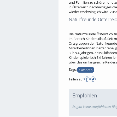
und Familien zu schüren und zu
in Österreich nachhaltig gesich
wieder erschwinglich wird. Zus
Naturfreunde Österreic
Die Naturfreunde Österreich si
im Bereich Kinderskilauf. Seit 
Ortsgruppen der Naturfreunde 
MitarbeiterInnen ? erfahrene, 
3- bis 4-Jährigen, dass Skifahr
Kinder spielerisch Ski fahren l
über das umfangreiche Kinder
Tags:
skifahren
Teilen auf
Empfohlen
Es gibt keine empfohlenen Blo