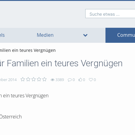
Suche etwas ...
o
o
o
o
o
o
avigation
ain
ooter
ontent
ls
Medien
Commun
amilien ein teures Vergnügen
für Familien ein teures Vergnügen
ber 2014
3389
0
0
0
Österreich