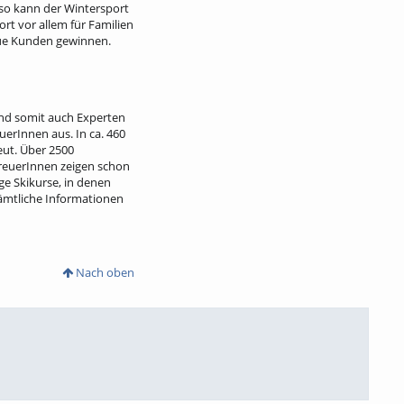
 so kann der Wintersport
ort vor allem für Familien
neue Kunden gewinnen.
und somit auch Experten
uerInnen aus. In ca. 460
eut. Über 2500
treuerInnen zeigen schon
ge Skikurse, in denen
 Sämtliche Informationen
Nach oben