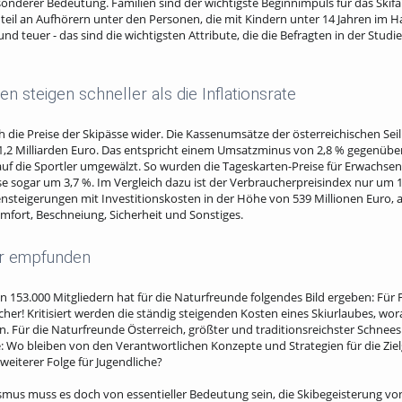
onderer Bedeutung. Familien sind der wichtigste Beginnimpuls für das Skif
teil an Aufhörern unter den Personen, die mit Kindern unter 14 Jahren im H
nd teuer - das sind die wichtigsten Attribute, die die Befragten in der Stud
en steigen schneller als die Inflationsrate
 die Preise der Skipässe wider. Die Kassenumsätze der österreichischen Se
1,2 Milliarden Euro. Das entspricht einem Umsatzminus von 2,8 % gegenübe
uf die Sportler umgewälzt. So wurden die Tageskarten-Preise für Erwachsen
e sogar um 3,7 %. Im Vergleich dazu ist der Verbraucherpreisindex nur um 1
steigerungen mit Investitionskosten in der Höhe von 539 Millionen Euro, a
omfort, Beschneiung, Sicherheit und Sonstiges.
uer empfunden
n 153.000 Mitgliedern hat für die Naturfreunde folgendes Bild ergeben: Für 
er! Kritisiert werden die ständig steigenden Kosten eines Skiurlaubes, wora
n. Für die Naturfreunde Österreich, größter und traditionsreichster Schnee
age: Wo bleiben von den Verantwortlichen Konzepte und Strategien für die Zie
weiterer Folge für Jugendliche?
smus muss es doch von essentieller Bedeutung sein, die Skibegeisterung vo