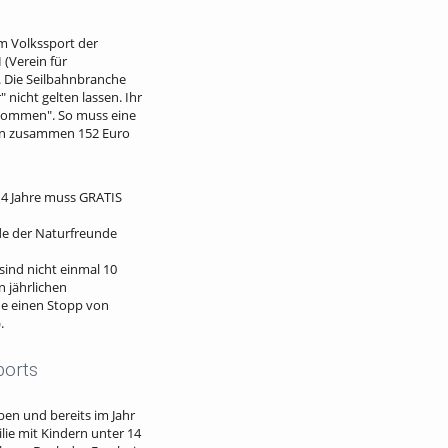
um Volkssport der
 (Verein für
. Die Seilbahnbranche
nicht gelten lassen. Ihr
inkommen". So muss eine
ten zusammen 152 Euro
 14 Jahre muss GRATIS
nde der Naturfreunde
sind nicht einmal 10
 jährlichen
de einen Stopp von
.
ports
en und bereits im Jahr
lie mit Kindern unter 14