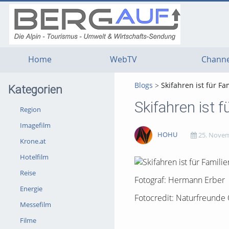
g
g
g
t
t
t
n
m
f
c
Home
WebTV
Channe
Blogs
Skifahren ist für F
Kategorien
Skifahren ist 
Region
Imagefilm
HOHU
25. Novem
Krone.at
Hotelfilm
3389
0
0
0
Reise
views
Kommentare
likes
favorites
Fotograf: Hermann Erber
Energie
Fotocredit: Naturfreunde 
Messefilm
Filme