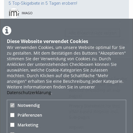
5 Top-Skigebiete in 5 Tagen erobern!
IMAGO
0
Alle Blogeinträge zeigen
Diese Webseite verwendet Cookies
Wir verwenden Cookies, um unsere Website optimal für Sie
zu gestalten. Mit dem Bestätigen des Buttons "Akzeptieren"
stimmen Sie der Verwendung von Cookies zu. Durch
Anklicken der untenstehenden Checkboxen können Sie
About
Legal Info
auswählen, welche Cookie-Kategorien Sie zulassen
möchten. Durch Klicken auf die Schaltfläche "Mehr
Terms and Conditions for the
anzeigen" erhalten Sie eine Beschreibung jeder Kategorie.
Usage of this ViMP based
Weitere Informationen finden Sie in unserer
website (including all sub-
Datenschutzerklärung
.
pages)
Notwendig
Privacy Statement for this
ViMP based Website incl.
Präferenzen
Sub-pages
Marketing
Imprint