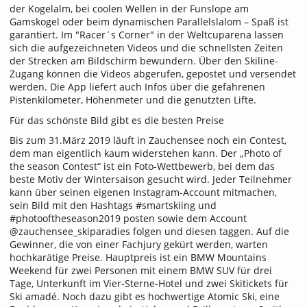
der Kogelalm, bei coolen Wellen in der Funslope am
Gamskogel oder beim dynamischen Parallelslalom – Spaß ist
garantiert. Im "Racer´s Corner" in der Weltcuparena lassen
sich die aufgezeichneten Videos und die schnellsten Zeiten
der Strecken am Bildschirm bewundern. Über den Skiline-
Zugang können die Videos abgerufen, gepostet und versendet
werden. Die App liefert auch Infos über die gefahrenen
Pistenkilometer, Höhenmeter und die genutzten Lifte.
Für das schönste Bild gibt es die besten Preise
Bis zum 31.März 2019 läuft in Zauchensee noch ein Contest,
dem man eigentlich kaum widerstehen kann. Der „Photo of
the season Contest“ ist ein Foto-Wettbewerb, bei dem das
beste Motiv der Wintersaison gesucht wird. Jeder Teilnehmer
kann über seinen eigenen Instagram-Account mitmachen,
sein Bild mit den Hashtags #smartskiing und
#photooftheseason2019 posten sowie dem Account
@zauchensee_skiparadies folgen und diesen taggen. Auf die
Gewinner, die von einer Fachjury gekürt werden, warten
hochkarätige Preise. Hauptpreis ist ein BMW Mountains
Weekend für zwei Personen mit einem BMW SUV für drei
Tage, Unterkunft im Vier-Sterne-Hotel und zwei Skitickets für
Ski amadé. Noch dazu gibt es hochwertige Atomic Ski, eine