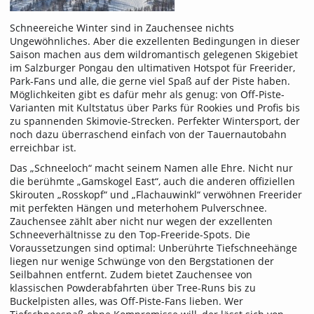
Schneereiche Winter sind in Zauchensee nichts
Ungewöhnliches. Aber die exzellenten Bedingungen in dieser
Saison machen aus dem wildromantisch gelegenen Skigebiet
im Salzburger Pongau den ultimativen Hotspot für Freerider,
Park-Fans und alle, die gerne viel Spaß auf der Piste haben.
Möglichkeiten gibt es dafür mehr als genug: von Off-Piste-
Varianten mit Kultstatus über Parks für Rookies und Profis bis
zu spannenden Skimovie-Strecken. Perfekter Wintersport, der
noch dazu überraschend einfach von der Tauernautobahn
erreichbar ist.
Das „Schneeloch“ macht seinem Namen alle Ehre. Nicht nur
die berühmte „Gamskogel East“, auch die anderen offiziellen
Skirouten „Rosskopf“ und „Flachauwinkl“ verwöhnen Freerider
mit perfekten Hängen und meterhohem Pulverschnee.
Zauchensee zählt aber nicht nur wegen der exzellenten
Schneeverhältnisse zu den Top-Freeride-Spots. Die
Voraussetzungen sind optimal: Unberührte Tiefschneehänge
liegen nur wenige Schwünge von den Bergstationen der
Seilbahnen entfernt. Zudem bietet Zauchensee von
klassischen Powderabfahrten über Tree-Runs bis zu
Buckelpisten alles, was Off-Piste-Fans lieben. Wer