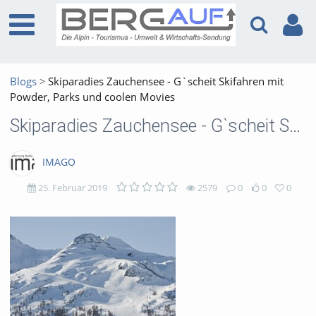
Blogs
Skiparadies Zauchensee - G`scheit Skifahren mit
Powder, Parks und coolen Movies
Skiparadies Zauchensee - G`scheit Skifahren mit Powder, Parks und coolen Movies
IMAGO
25. Februar 2019
2579
0
0
0
2579
0
0
0
views
Kommentare
likes
favorites