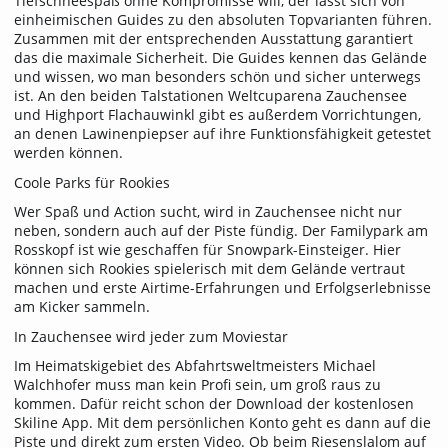
Tiefschneespaß ohne Kompromisse will, der lässt sich von
einheimischen Guides zu den absoluten Topvarianten führen.
Zusammen mit der entsprechenden Ausstattung garantiert
das die maximale Sicherheit. Die Guides kennen das Gelände
und wissen, wo man besonders schön und sicher unterwegs
ist. An den beiden Talstationen Weltcuparena Zauchensee
und Highport Flachauwinkl gibt es außerdem Vorrichtungen,
an denen Lawinenpiepser auf ihre Funktionsfähigkeit getestet
werden können.
Coole Parks für Rookies
Wer Spaß und Action sucht, wird in Zauchensee nicht nur
neben, sondern auch auf der Piste fündig. Der Familypark am
Rosskopf ist wie geschaffen für Snowpark-Einsteiger. Hier
können sich Rookies spielerisch mit dem Gelände vertraut
machen und erste Airtime-Erfahrungen und Erfolgserlebnisse
am Kicker sammeln.
In Zauchensee wird jeder zum Moviestar
Im Heimatskigebiet des Abfahrtsweltmeisters Michael
Walchhofer muss man kein Profi sein, um groß raus zu
kommen. Dafür reicht schon der Download der kostenlosen
Skiline App. Mit dem persönlichen Konto geht es dann auf die
Piste und direkt zum ersten Video. Ob beim Riesenslalom auf