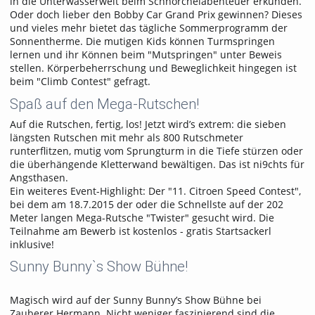
in die Unterwasserwelt beim Schnorchelabenteuer erkunden.
Oder doch lieber den Bobby Car Grand Prix gewinnen? Dieses
und vieles mehr bietet das tägliche Sommerprogramm der
Sonnentherme. Die mutigen Kids können Turmspringen
lernen und ihr Können beim "Mutspringen" unter Beweis
stellen. Körperbeherrschung und Beweglichkeit hingegen ist
beim "Climb Contest" gefragt.
Spaß auf den Mega-Rutschen!
Auf die Rutschen, fertig, los! Jetzt wird’s extrem: die sieben
längsten Rutschen mit mehr als 800 Rutschmeter
runterflitzen, mutig vom Sprungturm in die Tiefe stürzen oder
die überhängende Kletterwand bewältigen. Das ist ni9chts für
Angsthasen.
Ein weiteres Event-Highlight: Der "11. Citroen Speed Contest",
bei dem am 18.7.2015 der oder die Schnellste auf der 202
Meter langen Mega-Rutsche "Twister" gesucht wird. Die
Teilnahme am Bewerb ist kostenlos - gratis Startsackerl
inklusive!
Sunny Bunny`s Show Bühne!
Magisch wird auf der Sunny Bunny’s Show Bühne bei
Zauberer Hermann. Nicht weniger faszinierend sind die