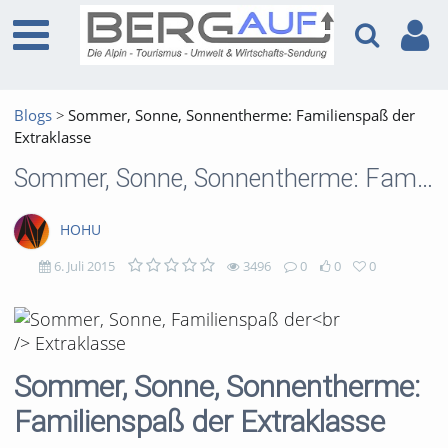
Blogs
Sommer, Sonne, Sonnentherme: Familienspaß der
Extraklasse
Sommer, Sonne, Sonnentherme: Familienspaß der Extraklasse
HOHU
6. Juli 2015
3496
0
0
0
3496
0
0
0
views
Kommentare
likes
favorites
Sommer, Sonne, Sonnentherme:
Familienspaß der Extraklasse