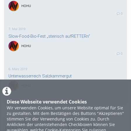
HOHU
0
7. Mai 2019
Slow-Food-Bio-Fest „steirisch aufRETTERn“
HOHU
0
6. März 2019
Unterwasserreich Salzkammergut
HOHU
0
Diese Webseite verwendet Cookies
Wir verwenden Cookies, um unsere Website optimal für Sie
8. Februar 2019
zu gestalten. Mit dem Bestätigen des Buttons "Akzeptieren"
Sonnentherme Reloaded!
stimmen Sie der Verwendung von Cookies zu. Durch
Anklicken der untenstehenden Checkboxen können Sie
IMAGO
About
Legal Info
auswählen, welche Cookie-Kategorien Sie zulassen