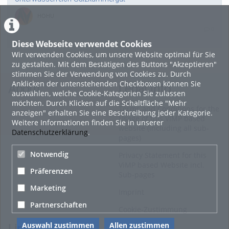
HOHU
0
Diese Webseite verwendet Cookies
Wir verwenden Cookies, um unsere Website optimal für Sie
20. Dezember 2015
zu gestalten. Mit dem Bestätigen des Buttons "Akzeptieren"
Wiens schönste Weihnachtsdörfer gehen ins Finale
stimmen Sie der Verwendung von Cookies zu. Durch
Anklicken der untenstehenden Checkboxen können Sie
HOHU
About
Legal Info
auswählen, welche Cookie-Kategorien Sie zulassen
0
möchten. Durch Klicken auf die Schaltfläche "Mehr
Terms and Conditions for the
anzeigen" erhalten Sie eine Beschreibung jeder Kategorie.
Usage of this ViMP based
Weitere Informationen finden Sie in unserer
1. Dezember 2015
website (including all sub-
Datenschutzerklärung
.
pages)
Hall in Tirol - Nikolauseinzug am Sonntag, 6. Dezember,
17:30 Uhr
Notwendig
Privacy Statement for this
ViMP based Website incl.
HOHU
Präferenzen
Sub-pages
0
Marketing
Imprint
Alle Blogeinträge zeigen
Partnerschaften
Cookie-Zustimmung
Auswahl zustimmen
Allen zustimmen
Links