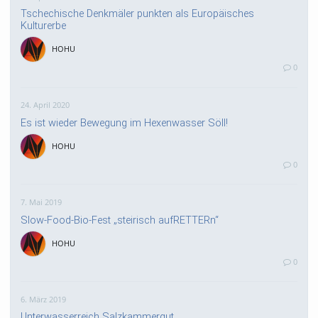
Tschechische Denkmäler punkten als Europäisches
Kulturerbe
HOHU
0
24. April 2020
Es ist wieder Bewegung im Hexenwasser Söll!
HOHU
0
7. Mai 2019
Slow-Food-Bio-Fest „steirisch aufRETTERn“
HOHU
0
6. März 2019
Unterwasserreich Salzkammergut