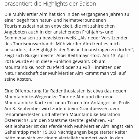
präsentiert die Highlights der Saison
Die Mühlviertler Alm hat sich in den vergangenen Jahren zu
einer begehrten natur- und heimatverbundenen
Tourismusdestination entwickelt, die mit zahlreichen
Angeboten auch in der anstehenden Frühjahrs- und
Sommersaison zu begeistern weiß. „Als neuer Vorsitzender
des Tourismusverbands Mühlviertler Alm freut es mich
besonders, die Highlights der Saison hinaustragen zu dürfen“,
zeigt sich Bürgermeister Alois Reithmayr stolz. Am 13. April
2016 wurde er in diese Funktion gewählt. Ob am
Mountainbike, hoch zu Pferd oder zu Fuß – inmitten der
Naturlandschaft der Mühlviertler Alm kommt man voll auf
seine Kosten.
Eine Offenbarung für Radenthusiasten ist etwa das neuen
Mountainbike-Wegenetze Tour de Ålm und die neue
Mountainbike-Karte mit neun Touren für Anfänger bis Profis.
Am 3. September wird zudem beim Granitbeisser, dem
renommiertesten und ältesten Mountainbike-Marathon
Österreichs, um den Staatsmeistertitel gefahren. Für
Reitliebhaber ist das Pferdereich Mühlviertler Alm längst kein
Geheimtipp mehr 15.000 Nächtigungen begeisterter Reiter
hätte man sich vor einem Vierteljahrhundert wohl in den