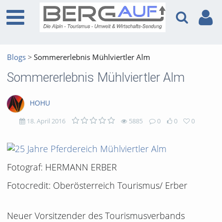
Blogs
Sommererlebnis Mühlviertler Alm
Sommererlebnis Mühlviertler Alm
HOHU
18. April 2016
5885
0
0
0
5885
0
0
0
views
Kommentare
likes
favorites
Fotograf: HERMANN ERBER
Fotocredit: Oberösterreich Tourismus/ Erber
Neuer Vorsitzender des Tourismusverbands