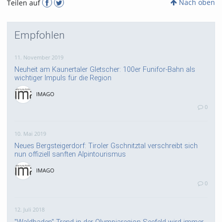
Nach oben
Teilen auf
Empfohlen
11. November 2019
Neuheit am Kaunertaler Gletscher: 100er Funifor-Bahn als
wichtiger Impuls für die Region
IMAGO
0
10. Mai 2019
Neues Bergsteigerdorf: Tiroler Gschnitztal verschreibt sich
nun offiziell sanften Alpintourismus
IMAGO
0
12. Juli 2018
"Waldbaden"-Trend in der Olympiaregion Seefeld wird immer