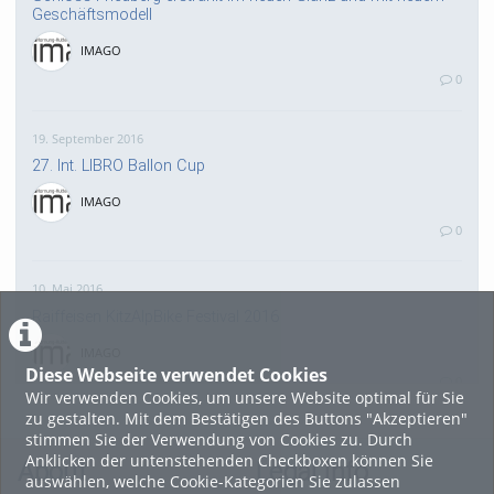
Geschäftsmodell
IMAGO
0
19. September 2016
27. Int. LIBRO Ballon Cup
IMAGO
0
10. Mai 2016
Raiffeisen KitzAlpBike Festival 2016
IMAGO
Diese Webseite verwendet Cookies
0
Wir verwenden Cookies, um unsere Website optimal für Sie
zu gestalten. Mit dem Bestätigen des Buttons "Akzeptieren"
stimmen Sie der Verwendung von Cookies zu. Durch
3. Mai 2016
Anklicken der untenstehenden Checkboxen können Sie
About
Legal Info
Einmal um die Welt geträumt
auswählen, welche Cookie-Kategorien Sie zulassen