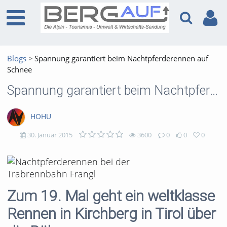
Blogs
Spannung garantiert beim Nachtpferderennen auf
Schnee
Spannung garantiert beim Nachtpferderennen auf Schnee
HOHU
30. Januar 2015
3600
0
0
0
3600
0
0
0
views
Kommentare
likes
favorites
Zum 19. Mal geht ein weltklasse
Rennen in Kirchberg in Tirol über