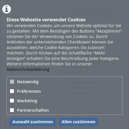
Alle Blogeinträge zeigen
Diese Webseite verwendet Cookies
Wir verwenden Cookies, um unsere Website optimal für Sie
zu gestalten. Mit dem Bestätigen des Buttons "Akzeptieren"
stimmen Sie der Verwendung von Cookies zu. Durch
Anklicken der untenstehenden Checkboxen können Sie
About
Legal Info
auswählen, welche Cookie-Kategorien Sie zulassen
möchten. Durch Klicken auf die Schaltfläche "Mehr
Terms and Conditions for the
anzeigen" erhalten Sie eine Beschreibung jeder Kategorie.
Usage of this ViMP based
Weitere Informationen finden Sie in unserer
website (including all sub-
Datenschutzerklärung
.
pages)
Notwendig
Privacy Statement for this
ViMP based Website incl.
Präferenzen
Sub-pages
Marketing
Imprint
Partnerschaften
Cookie-Zustimmung
Auswahl zustimmen
Allen zustimmen
Links