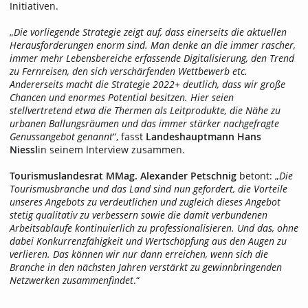
Initiativen.
„
Die vorliegende Strategie zeigt auf, dass einerseits die aktuellen
Herausforderungen enorm sind. Man denke an die immer rascher,
immer mehr Lebensbereiche erfassende Digitalisierung, den Trend
zu Fernreisen, den sich verschärfenden Wettbewerb etc.
Andererseits macht die Strategie 2022+ deutlich, dass wir große
Chancen und enormes Potential besitzen. Hier seien
stellvertretend etwa die Thermen als Leitprodukte, die Nähe zu
urbanen Ballungsräumen und das immer stärker nachgefragte
Genussangebot genannt
“, fasst
Landeshauptmann Hans
Niessl
in seinem Interview zusammen.
Tourismuslandesrat MMag. Alexander Petschnig
betont: „
Die
Tourismusbranche und das Land sind nun gefordert, die Vorteile
unseres Angebots zu verdeutlichen und zugleich dieses Angebot
stetig qualitativ zu verbessern sowie die damit verbundenen
Arbeitsabläufe kontinuierlich zu professionalisieren. Und das, ohne
dabei Konkurrenzfähigkeit und Wertschöpfung aus den Augen zu
verlieren. Das können wir nur dann erreichen, wenn sich die
Branche in den nächsten Jahren verstärkt zu gewinnbringenden
Netzwerken zusammenfindet
.“