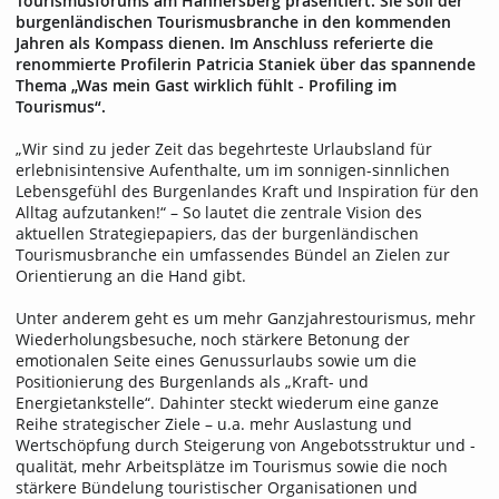
Tourismusforums am Hannersberg präsentiert. Sie soll der
burgenländischen Tourismusbranche in den kommenden
Jahren als Kompass dienen. Im Anschluss referierte die
renommierte Profilerin Patricia Staniek über das spannende
Thema „Was mein Gast wirklich fühlt - Profiling im
Tourismus“.
„Wir sind zu jeder Zeit das begehrteste Urlaubsland für
erlebnisintensive Aufenthalte, um im sonnigen-sinnlichen
Lebensgefühl des Burgenlandes Kraft und Inspiration für den
Alltag aufzutanken!“ – So lautet die zentrale Vision des
aktuellen Strategiepapiers, das der burgenländischen
Tourismusbranche ein umfassendes Bündel an Zielen zur
Orientierung an die Hand gibt.
Unter anderem geht es um mehr Ganzjahrestourismus, mehr
Wiederholungsbesuche, noch stärkere Betonung der
emotionalen Seite eines Genussurlaubs sowie um die
Positionierung des Burgenlands als „Kraft- und
Energietankstelle“. Dahinter steckt wiederum eine ganze
Reihe strategischer Ziele – u.a. mehr Auslastung und
Wertschöpfung durch Steigerung von Angebotsstruktur und -
qualität, mehr Arbeitsplätze im Tourismus sowie die noch
stärkere Bündelung touristischer Organisationen und