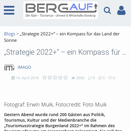
Blogs
„Strategie 2022+“ – ein Kompass für das Land der
Sonne
„Strategie 2022+“ – ein Kompass für das Land der Sonne
IMAGO
16. April 2018
3056
0
0
0
3056
0
0
0
views
Kommentare
likes
favorites
Fotograf: Erwin Muik, Fotocredit: Foto Muik
Gestern Abend wurde rund 200 Gästen aus Politik,
Tourismus, Kultur und der Medienbranche die
„Tourismusstrategie Burgenland 2022+“ im Rahmen des