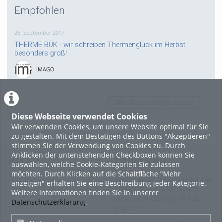
Empfohlen
26. September 2017
THERME BÜK - wir schreiben Thermenglück im Herbst
besonders groß!
IMAGO
0
Alle Blogeinträge zeigen
Diese Webseite verwendet Cookies
Wir verwenden Cookies, um unsere Website optimal für Sie
zu gestalten. Mit dem Bestätigen des Buttons "Akzeptieren"
stimmen Sie der Verwendung von Cookies zu. Durch
Anklicken der untenstehenden Checkboxen können Sie
About
Legal Info
auswählen, welche Cookie-Kategorien Sie zulassen
möchten. Durch Klicken auf die Schaltfläche "Mehr
Terms and Conditions for the
anzeigen" erhalten Sie eine Beschreibung jeder Kategorie.
Usage of this ViMP based
Weitere Informationen finden Sie in unserer
website (including all sub-
Datenschutzerklärung
.
pages)