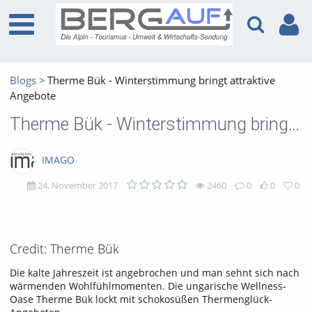
Blogs
Therme Bük - Winterstimmung bringt attraktive
Angebote
Therme Bük - Winterstimmung bringt attraktive Angebote
IMAGO
24. November 2017
2460
0
0
0
2460
0
0
0
views
Kommentare
likes
favorites
Credit: Therme Bük
Die kalte Jahreszeit ist angebrochen und man sehnt sich nach
wärmenden Wohlfühlmomenten. Die ungarische Wellness-
Oase Therme Bük lockt mit schokosüßen Thermenglück-