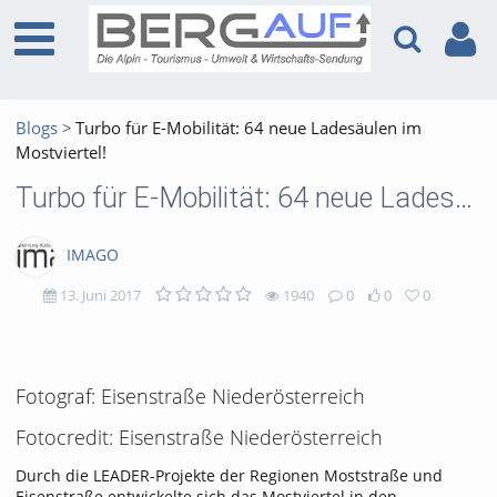
Blogs
Turbo für E-Mobilität: 64 neue Ladesäulen im
Mostviertel!
Turbo für E-Mobilität: 64 neue Ladesäulen im Mostviertel!
IMAGO
13. Juni 2017
1940
0
0
0
1940
0
0
0
views
Kommentare
likes
favorites
Fotograf: Eisenstraße Niederösterreich
Fotocredit: Eisenstraße Niederösterreich
Durch die LEADER-Projekte der Regionen Moststraße und
Eisenstraße entwickelte sich das Mostviertel in den