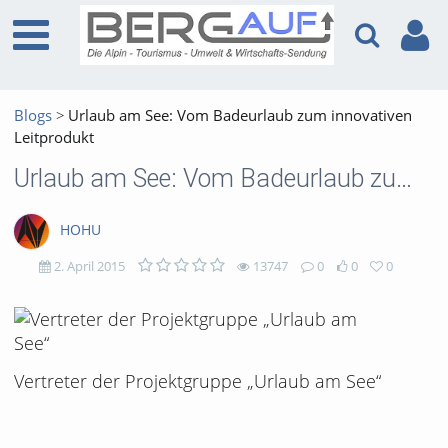
Blogs
Urlaub am See: Vom Badeurlaub zum innovativen
Leitprodukt
Urlaub am See: Vom Badeurlaub zum innovativen Leitprodukt
HOHU
2. April 2015
13747
0
0
0
13747
0
0
0
views
Kommentare
likes
favorites
Vertreter der Projektgruppe „Urlaub am See“