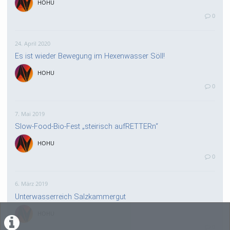
HOHU
0
24. April 2020
Es ist wieder Bewegung im Hexenwasser Söll!
HOHU
0
7. Mai 2019
Slow-Food-Bio-Fest „steirisch aufRETTERn“
HOHU
0
6. März 2019
Unterwasserreich Salzkammergut
HOHU
0