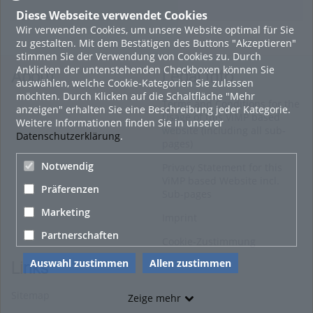
Diese Webseite verwendet Cookies
Wir verwenden Cookies, um unsere Website optimal für Sie
9. Oktober 2018
zu gestalten. Mit dem Bestätigen des Buttons "Akzeptieren"
Sportiver und erholsamer Herbst-Urlaub in Kärntens 4-
stimmen Sie der Verwendung von Cookies zu. Durch
Seenlandschaft
Anklicken der untenstehenden Checkboxen können Sie
About
Legal Info
auswählen, welche Cookie-Kategorien Sie zulassen
IMAGO
möchten. Durch Klicken auf die Schaltfläche "Mehr
Terms and Conditions for the
0
anzeigen" erhalten Sie eine Beschreibung jeder Kategorie.
Usage of this ViMP based
Weitere Informationen finden Sie in unserer
website (including all sub-
Datenschutzerklärung
.
13. November 2017
pages)
Familienfreundliches Pistenglück am Millstätter See
Notwendig
Privacy Statement for this
ViMP based Website incl.
IMAGO
Präferenzen
Sub-pages
0
Marketing
Imprint
Alle Blogeinträge zeigen
Partnerschaften
Cookie-Zustimmung
Auswahl zustimmen
Allen zustimmen
Links
Sitemap
Zeige mehr