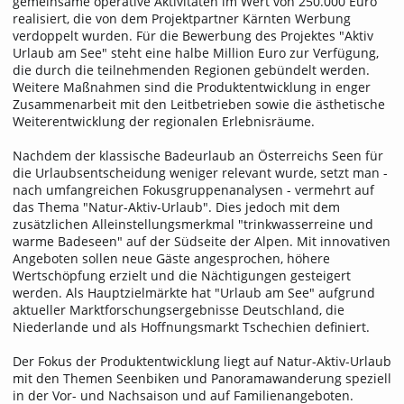
gemeinsame operative Aktivitäten im Wert von 250.000 Euro
realisiert, die von dem Projektpartner Kärnten Werbung
verdoppelt wurden. Für die Bewerbung des Projektes "Aktiv
Urlaub am See" steht eine halbe Million Euro zur Verfügung,
die durch die teilnehmenden Regionen gebündelt werden.
Weitere Maßnahmen sind die Produktentwicklung in enger
Zusammenarbeit mit den Leitbetrieben sowie die ästhetische
Weiterentwicklung der regionalen Erlebnisräume.
Nachdem der klassische Badeurlaub an Österreichs Seen für
die Urlaubsentscheidung weniger relevant wurde, setzt man -
nach umfangreichen Fokusgruppenanalysen - vermehrt auf
das Thema "Natur-Aktiv-Urlaub". Dies jedoch mit dem
zusätzlichen Alleinstellungsmerkmal "trinkwasserreine und
warme Badeseen" auf der Südseite der Alpen. Mit innovativen
Angeboten sollen neue Gäste angesprochen, höhere
Wertschöpfung erzielt und die Nächtigungen gesteigert
werden. Als Hauptzielmärkte hat "Urlaub am See" aufgrund
aktueller Marktforschungsergebnisse Deutschland, die
Niederlande und als Hoffnungsmarkt Tschechien definiert.
Der Fokus der Produktentwicklung liegt auf Natur-Aktiv-Urlaub
mit den Themen Seenbiken und Panoramawanderung speziell
in der Vor- und Nachsaison und auf Familienangeboten.