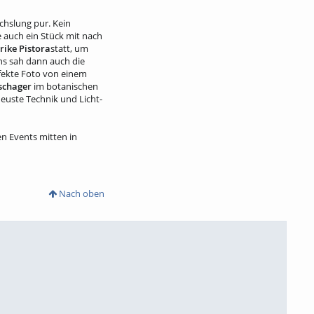
chslung pur. Kein
 auch ein Stück mit nach
rike Pistora
statt, um
ans sah dann auch die
fekte Foto von einem
schager
im botanischen
euste Technik und Licht-
en Events mitten in
Nach oben