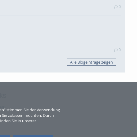
0
0
Alle Blogeinträge zeigen
ks
map
eren" stimmen Sie der Verwendung
 Sie zulassen möchten. Durch
inden Sie in unserer