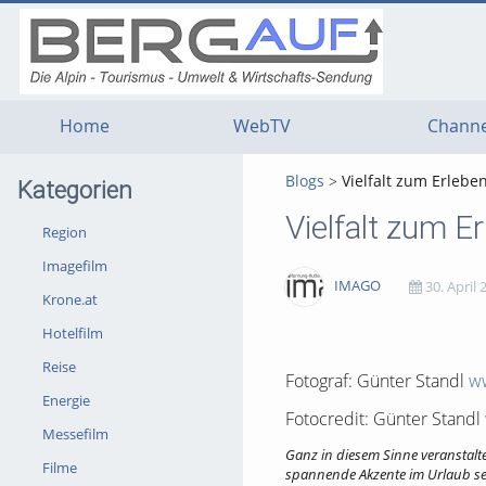
g
g
g
t
t
t
n
m
f
c
Home
WebTV
Channe
Blogs
Vielfalt zum Erleben
Kategorien
Vielfalt zum E
Region
Imagefilm
IMAGO
30. April 
Krone.at
Hotelfilm
2511
0
0
0
Reise
views
Kommentare
likes
favorites
Fotograf: Günter Standl
w
Energie
Fotocredit: Günter Standl
Messefilm
Ganz in diesem Sinne veranstaltet
Filme
spannende Akzente im Urlaub setz