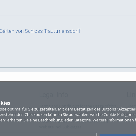
 Gärten von Schloss Trauttmansdorff
Legal Info
Lin
kies
Terms and Conditions for the Usage of this
Site
te optimal für Sie zu gestalten. Mit dem Bestätigen des Buttons "Akzepti
ViMP based website (including all sub-pages)
ntenstehenden Checkboxen können Sie auswählen, welche Cookie-Kategorien
gen" erhalten Sie eine Beschreibung jeder Kategorie. Weitere Informationen f
Privacy Statement for this ViMP based
Website incl. Sub-pages