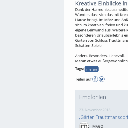
Kreative Einblicke i
Dank der Harmonie aus mediter
Wunder, dass sich das mit Krea
Hause bringt. Im März und Anfa
sich im kreativen, freien und 
eigene Leinwand aus. Weitere 
besonderen Urlaubserlebnis e
Garten von Schloss Trauttmansd
Schatten-Spiele.
Anders. Besonders. Liebevoll. 
Meran etwas Außergewöhnliches
Tags:
meran
Teilen auf
Empfohlen
23. November 2018
„Gärten Trauttmansdorf
IMAGO