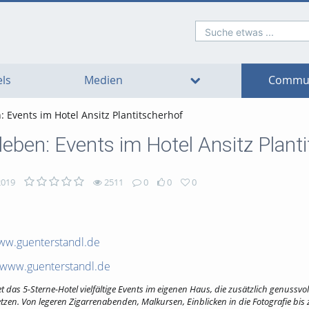
Suche etwas ...
o
o
o
o
o
o
avigation
ain
ooter
ontent
ls
Medien
Commun
: Events im Hotel Ansitz Plantitscherhof
rleben: Events im Hotel Ansitz Plant
2019
2511
0
0
0
ww.guenterstandl.de
www.guenterstandl.de
 das 5-Sterne-Hotel vielfältige Events im eigenen Haus, die zusätzlich genussvol
en. Von legeren Zigarrenabenden, Malkursen, Einblicken in die Fotografie bis 