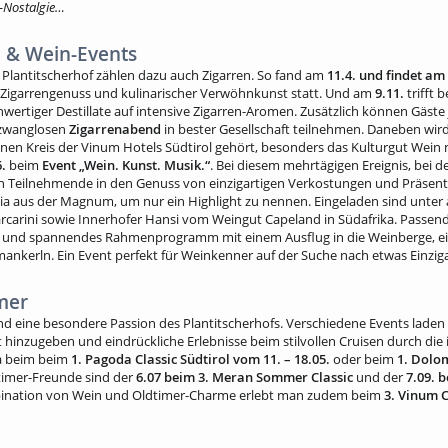
-Nostalgie…
n & Wein-Events
 Plantitscherhof zählen dazu auch Zigarren. So fand am
11.4. und findet am
Zigarrengenuss und kulinarischer Verwöhnkunst statt. Und am
9.11.
trifft 
wertiger Destillate auf intensive Zigarren-Aromen. Zusätzlich können Gäste
 zwanglosen
Zigarrenabend
in bester Gesellschaft teilnehmen. Daneben wird
enen Kreis der Vinum Hotels Südtirol gehört, besonders das Kulturgut Wein 
6.
beim
Event „Wein. Kunst. Musik.“
. Bei diesem mehrtägigen Ereignis, bei d
Teilnehmende in den Genuss von einzigartigen Verkostungen und Präsenta
caia aus der Magnum, um nur ein Highlight zu nennen. Eingeladen sind unte
rini sowie Innerhofer Hansi vom Weingut Capeland in Südafrika. Passend
s und spannendes Rahmenprogramm mit einem Ausflug in die Weinberge, ei
nkerln. Ein Event perfekt für Weinkenner auf der Suche nach etwas Einzig
mer
nd eine besondere Passion des Plantitscherhofs. Verschiedene Events laden 
hinzugeben und eindrückliche Erlebnisse beim stilvollen Cruisen durch die i
a beim beim
1. Pagoda Classic Südtirol vom 11. – 18.05.
oder beim
1. Dolo
timer-Freunde sind der
6.07 beim 3. Meran Sommer Classic
und der
7.09. 
bination von Wein und Oldtimer-Charme erlebt man zudem beim
3. Vinum C