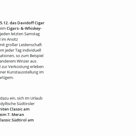
 5.12. das Davidoff Cigar
beim
Cigars- &-Whiskey-
 jeden letzten Samstag
 im Ansitz
mit großer Leidenschaft
em jeder Tag individuell
tionen, so zum Beispiel
r anderem Winzer aus
 zur Verkostung erleben
ner Kunstausstellung im
artigem.
dazu ein, sich im Urlaub
dyllische Südtiroler
miten Classic am
beim 7. Meran
lassic Südtirol am