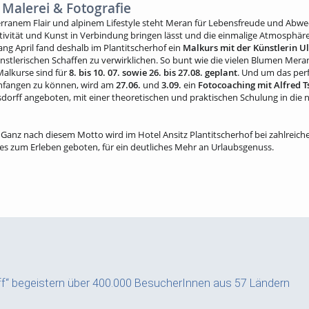
n Malerei & Fotografie
ranem Flair und alpinem Lifestyle steht Meran für Lebensfreude und Abwe
tivität und Kunst in Verbindung bringen lässt und die einmalige Atmosphäre
ng April fand deshalb im Plantitscherhof ein
Malkurs mit der Künstlerin Ul
künstlerischen Schaffen zu verwirklichen. So bunt wie die vielen Blumen Mer
Malkurse sind für
8. bis 10. 07. sowie 26. bis 27.08. geplant
. Und um das per
infangen zu können, wird am
27.06.
und
3.09.
ein
Fotocoaching mit Alfred T
orff angeboten, mit einer theoretischen und praktischen Schulung in die n
– Ganz nach diesem Motto wird im Hotel Ansitz Plantitscherhof bei zahlreich
 zum Erleben geboten, für ein deutliches Mehr an Urlaubsgenuss.
f“ begeistern über 400.000 BesucherInnen aus 57 Ländern