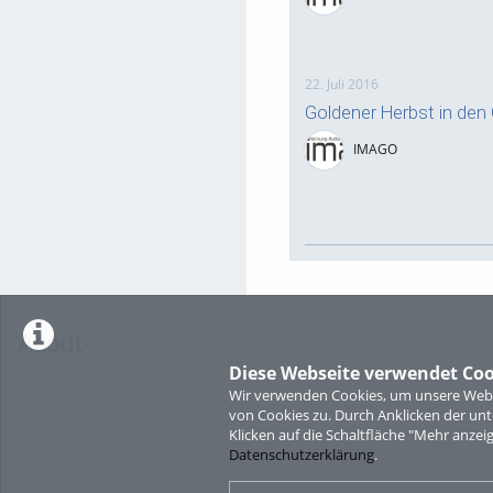
22. Juli 2016
Goldener Herbst in den
IMAGO
About
Diese Webseite verwendet Coo
Wir verwenden Cookies, um unsere Websi
von Cookies zu. Durch Anklicken der u
Klicken auf die Schaltfläche "Mehr anzei
Datenschutzerklärung
.