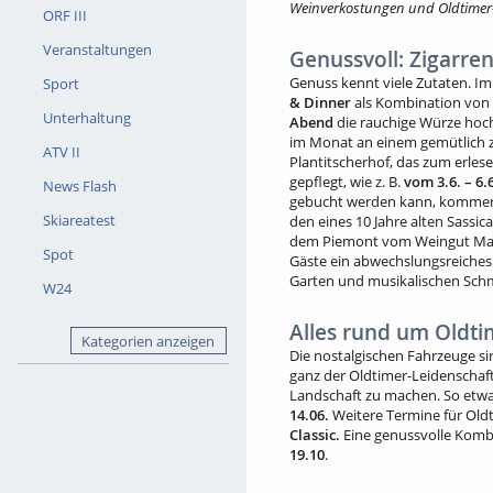
Weinverkostungen und Oldtimer
ORF III
Veranstaltungen
Genussvoll: Zigarre
Genuss kennt viele Zutaten. Im
Sport
& Dinner
als Kombination von 
Unterhaltung
Abend
die rauchige Würze hoch
im Monat an einem gemütlich
ATV II
Plantitscherhof, das zum erles
gepflegt, wie z. B.
vom 3.6. – 6.
News Flash
gebucht werden kann, kommen 
Skiareatest
den eines 10 Jahre alten Sassi
dem Piemont vom Weingut Marca
Spot
Gäste ein abwechslungsreiche
Garten und musikalischen Schma
W24
Alles rund um Oldti
Kategorien anzeigen
Die nostalgischen Fahrzeuge si
ganz der Oldtimer-Leidenschaft 
Landschaft zu machen. So etw
14.06.
Weitere Termine für Old
Classic.
Eine genussvolle Kom
19.10
.