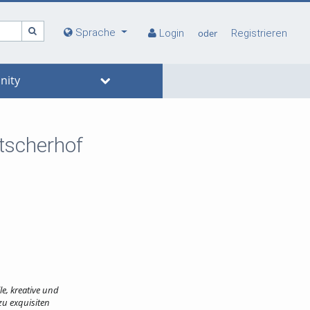
Sprache
Login
oder
Registrieren
ity
itscherhof
le, kreative und
zu exquisiten