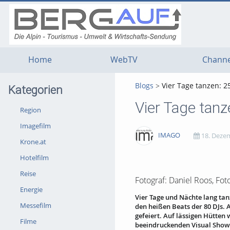
g
g
g
t
t
t
n
m
f
c
Home
WebTV
Channe
Blogs
Vier Tage tanzen: 
Kategorien
Vier Tage tan
Region
Imagefilm
IMAGO
18. Deze
Krone.at
Hotelfilm
3041
0
0
0
Reise
views
Kommentare
likes
favorites
Fotograf: Daniel Roos, Fot
Energie
Vier Tage und Nächte lang ta
Messefilm
den heißen Beats der 80 DJs. 
gefeiert. Auf lässigen Hütten
Filme
beeindruckenden Visual Shows