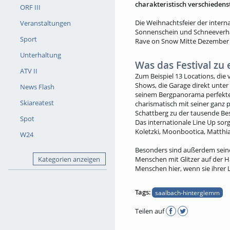
charakteristisch verschiedenst
ORF III
Die Weihnachtsfeier der intern
Veranstaltungen
Sonnenschein und Schneeverhält
Sport
Rave on Snow Mitte Dezember 
Unterhaltung
Was das Festival z
ATV II
Zum Beispiel 13 Locations, die 
Shows, die Garage direkt unter
News Flash
seinem Bergpanorama perfekter 
Skiareatest
charismatisch mit seiner ganz p
Schattberg zu der tausende Bes
Spot
Das internationale Line Up sorg
Koletzki, Moonbootica, Matthia
W24
Besonders sind außerdem seine
Kategorien anzeigen
Menschen mit Glitzer auf der Ha
Menschen hier, wenn sie ihrer 
Tags:
saalbach-hinterglemm
Teilen auf