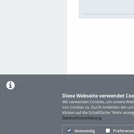
About
Diese Webseite verwendet Coo
Wir verwenden Cookies, um unsere Websi
von Cookies zu. Durch Anklicken der u
Klicken auf die Schaltfläche "Mehr anzei
Datenschutzerklärung
.
Notwendig
Präferenze