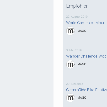
Empfohlen
22. August 2019
World Games of Mounta
IMAGO
3. Mai 2019
Wander Challenge Woch
IMAGO
29. Juni 2018
GlemmRide Bike Festival
IMAGO