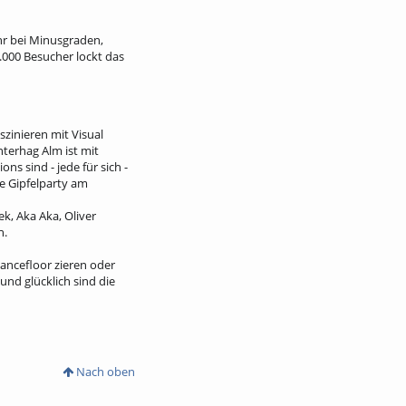
ahr bei Minusgraden,
.000 Besucher lockt das
szinieren mit Visual
terhag Alm ist mit
s sind - jede für sich -
he Gipfelparty am
ek, Aka Aka, Oliver
n.
ancefloor zieren oder
und glücklich sind die
Nach oben