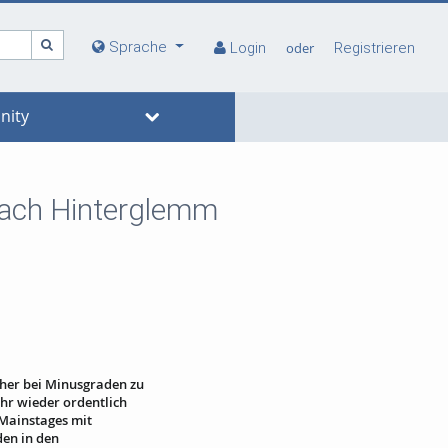
Sprache
Login
oder
Registrieren
ity
lbach Hinterglemm
cher bei Minusgraden zu
ahr wieder ordentlich
 Mainstages mit
den in den