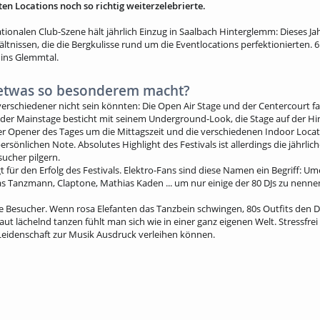
en Locations noch so richtig weiterzelebrierte.
ationalen Club-Szene hält jährlich Einzug in Saalbach Hinterglemm: Dieses J
nissen, die die Bergkulisse rund um die Eventlocations perfektionierten. 6
ins Glemmtal.
u etwas so besonderem macht?
verschiedener nicht sein könnten: Die Open Air Stage und der Centercourt fa
 der Mainstage besticht mit seinem Underground-Look, die Stage auf der Hin
Opener des Tages um die Mittagszeit und die verschiedenen Indoor Location
ersönlichen Note. Absolutes Highlight des Festivals ist allerdings die jährlic
ucher pilgern.
t für den Erfolg des Festivals. Elektro-Fans sind diese Namen ein Begriff: Um
s Tanzmann, Claptone, Mathias Kaden ... um nur einige der 80 DJs zu nenne
 Besucher. Wenn rosa Elefanten das Tanzbein schwingen, 80s Outfits den D
ut lächelnd tanzen fühlt man sich wie in einer ganz eigenen Welt. Stressfrei 
Leidenschaft zur Musik Ausdruck verleihen können.