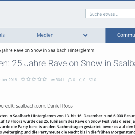
Suche etwas ...
o
o
o
o
o
o
avigation
ain
ooter
ontent
ls
Medien
Commun
25 Jahre Rave on Snow in Saalbach Hinterglemm
zen: 25 Jahre Rave on Snow in Saa
mber 2018
3041
0
0
0
ocredit: saalbach.com, Daniel Roos
nzten in Saalbach Hinterglemm von 13. bis 16. Dezember rund 6.000 Besu
Auf 13 Floors wurde das 25. Jubiläum des Rave on Snow Festivals dieses J
 wurde die Party bereits an den Nachmittagen gestartet, bevor es auf den
 weiterging und die Partymeute die Nacht bis in die frühen Morgenstun