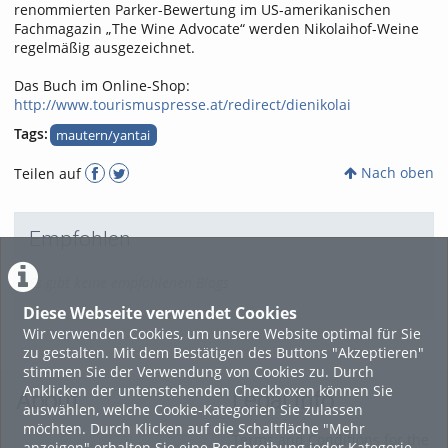
renommierten Parker-Bewertung im US-amerikanischen
Fachmagazin „The Wine Advocate“ werden Nikolaihof-Weine
regelmäßig ausgezeichnet.
Das Buch im Online-Shop:
http://www.tourismuspresse.at/redirect/dienikolai
Tags:
mautern/yantai
Nach oben
Teilen auf
Empfohlen
Es gibt keine empfohlenen Blogs
Diese Webseite verwendet Cookies
Wir verwenden Cookies, um unsere Website optimal für Sie
zu gestalten. Mit dem Bestätigen des Buttons "Akzeptieren"
stimmen Sie der Verwendung von Cookies zu. Durch
Anklicken der untenstehenden Checkboxen können Sie
About
Legal Info
auswählen, welche Cookie-Kategorien Sie zulassen
möchten. Durch Klicken auf die Schaltfläche "Mehr
Terms and Conditions for the
anzeigen" erhalten Sie eine Beschreibung jeder Kategorie.