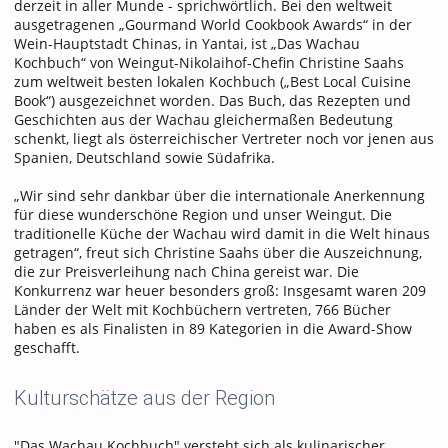
derzeit in aller Munde - sprichwörtlich. Bei den weltweit
ausgetragenen „Gourmand World Cookbook Awards“ in der
Wein-Hauptstadt Chinas, in Yantai, ist „Das Wachau
Kochbuch“ von Weingut-Nikolaihof-Chefin Christine Saahs
zum weltweit besten lokalen Kochbuch („Best Local Cuisine
Book“) ausgezeichnet worden. Das Buch, das Rezepten und
Geschichten aus der Wachau gleichermaßen Bedeutung
schenkt, liegt als österreichischer Vertreter noch vor jenen aus
Spanien, Deutschland sowie Südafrika.
„Wir sind sehr dankbar über die internationale Anerkennung
für diese wunderschöne Region und unser Weingut. Die
traditionelle Küche der Wachau wird damit in die Welt hinaus
getragen“, freut sich Christine Saahs über die Auszeichnung,
die zur Preisverleihung nach China gereist war. Die
Konkurrenz war heuer besonders groß: Insgesamt waren 209
Länder der Welt mit Kochbüchern vertreten, 766 Bücher
haben es als Finalisten in 89 Kategorien in die Award-Show
geschafft.
Kulturschätze aus der Region
"Das Wachau Kochbuch" versteht sich als kulinarischer