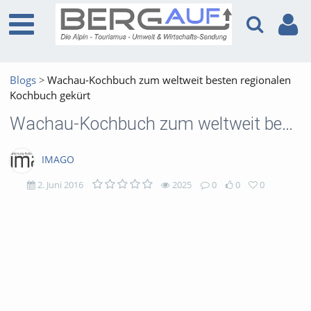
Blogs
Wachau-Kochbuch zum weltweit besten regionalen
Kochbuch gekürt
Wachau-Kochbuch zum weltweit besten regionalen Kochbuch gekürt
IMAGO
2. Juni 2016
2025
0
0
0
2025
0
0
0
views
Kommentare
likes
favorites