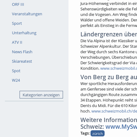
Jura-Höhenweg verbindet in ei
ORF III
Sehenswürdigkeiten wie die Fel
Veranstaltungen
und die Vogesen. Am Weg finden 
Wälder und offene Weiden. Der J
Sport
perfekt als Einstieg in die Fe
Unterhaltung
Ländergrenzen über
Die Via Alpina ist der Klassike
ATV II
Schweizer Alpenkultur. Der Star
News Flash
der Weg durch sechs Kantone u
Verschiebungen, Überschiebung
Skiareatest
Der Schwierigkeitsgrad der Via A
Kondition.
www.schweizmobil.c
Spot
Von Berg zu Berg a
W24
Wer sportliche Herausforderun
am Genfersee sind viele der sc
durchgängigen Route zusammeng
Kategorien anzeigen
34 Etappen. Höhepunkt reiht s
Dents du Midi. Für die 610 Kil
hoch.
www.schweizmobil.ch/de
Weitere Informatio
Schweiz:
www.MySwi
Tags:
zürich