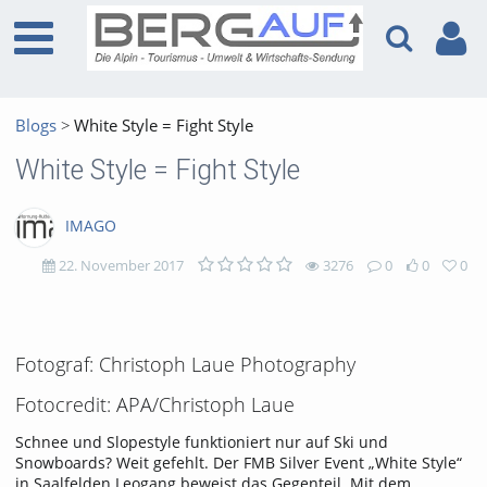
Blogs
White Style = Fight Style
White Style = Fight Style
IMAGO
22. November 2017
3276
0
0
0
3276
0
0
0
views
Kommentare
likes
favorites
Fotograf: Christoph Laue Photography
Fotocredit: APA/Christoph Laue
Schnee und Slopestyle funktioniert nur auf Ski und
Snowboards? Weit gefehlt. Der FMB Silver Event „White Style“
in Saalfelden Leogang beweist das Gegenteil. Mit dem