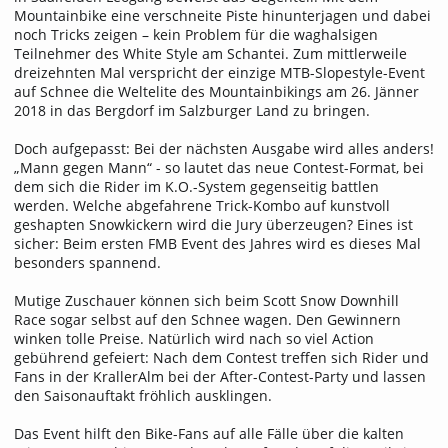
Mountainbike eine verschneite Piste hinunterjagen und dabei
noch Tricks zeigen – kein Problem für die waghalsigen
Teilnehmer des White Style am Schantei. Zum mittlerweile
dreizehnten Mal verspricht der einzige MTB-Slopestyle-Event
auf Schnee die Weltelite des Mountainbikings am 26. Jänner
2018 in das Bergdorf im Salzburger Land zu bringen.
Doch aufgepasst: Bei der nächsten Ausgabe wird alles anders!
„Mann gegen Mann“ - so lautet das neue Contest-Format, bei
dem sich die Rider im K.O.-System gegenseitig battlen
werden. Welche abgefahrene Trick-Kombo auf kunstvoll
geshapten Snowkickern wird die Jury überzeugen? Eines ist
sicher: Beim ersten FMB Event des Jahres wird es dieses Mal
besonders spannend.
Mutige Zuschauer können sich beim Scott Snow Downhill
Race sogar selbst auf den Schnee wagen. Den Gewinnern
winken tolle Preise. Natürlich wird nach so viel Action
gebührend gefeiert: Nach dem Contest treffen sich Rider und
Fans in der KrallerAlm bei der After-Contest-Party und lassen
den Saisonauftakt fröhlich ausklingen.
Das Event hilft den Bike-Fans auf alle Fälle über die kalten