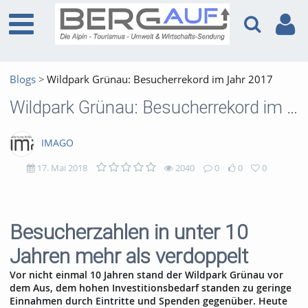
Blogs
Wildpark Grünau: Besucherrekord im Jahr 2017
Wildpark Grünau: Besucherrekord im Jahr 2017
IMAGO
17. Mai 2018
2040
0
0
0
2040
0
0
0
views
Kommentare
likes
favorites
Besucherzahlen in unter 10
Jahren mehr als verdoppelt
Vor nicht einmal 10 Jahren stand der Wildpark Grünau vor
dem Aus, dem hohen Investitionsbedarf standen zu geringe
Einnahmen durch Eintritte und Spenden gegenüber. Heute