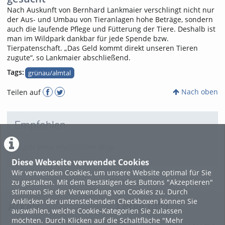
Nach Auskunft von Bernhard Lankmaier verschlingt nicht nur
der Aus- und Umbau von Tieranlagen hohe Beträge, sondern
auch die laufende Pflege und Fütterung der Tiere. Deshalb ist
man im Wildpark dankbar für jede Spende bzw.
Tierpatenschaft. „Das Geld kommt direkt unseren Tieren
zugute“, so Lankmaier abschließend.
Tags:
grünau/almtal
Nach oben
Teilen auf
Empfohlen
Es gibt keine empfohlenen Blogs
Diese Webseite verwendet Cookies
Wir verwenden Cookies, um unsere Website optimal für Sie
zu gestalten. Mit dem Bestätigen des Buttons "Akzeptieren"
stimmen Sie der Verwendung von Cookies zu. Durch
Anklicken der untenstehenden Checkboxen können Sie
About
Legal Info
auswählen, welche Cookie-Kategorien Sie zulassen
möchten. Durch Klicken auf die Schaltfläche "Mehr