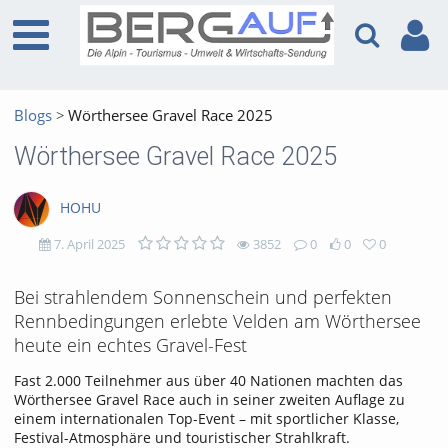
Blogs
Wörthersee Gravel Race 2025
Wörthersee Gravel Race 2025
HOHU
7. April 2025
3852
0
0
0
3852
0
0
0
Bei strahlendem Sonnenschein und perfekten
Rennbedingungen erlebte Velden am Wörthersee
views
Kommentare
likes
favorites
heute ein echtes Gravel-Fest
Fast 2.000 Teilnehmer aus über 40 Nationen machten das
Wörthersee Gravel Race auch in seiner zweiten Auflage zu
einem internationalen Top-Event – mit sportlicher Klasse,
Festival-Atmosphäre und touristischer Strahlkraft.