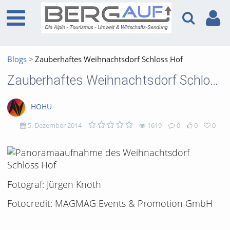
Blogs
Zauberhaftes Weihnachtsdorf Schloss Hof
Zauberhaftes Weihnachtsdorf Schloss Hof
HOHU
5. Dezember 2014
1619
0
0
0
1619
0
0
0
views
Kommentare
likes
favorites
Fotograf: Jürgen Knoth
Fotocredit: MAGMAG Events & Promotion GmbH