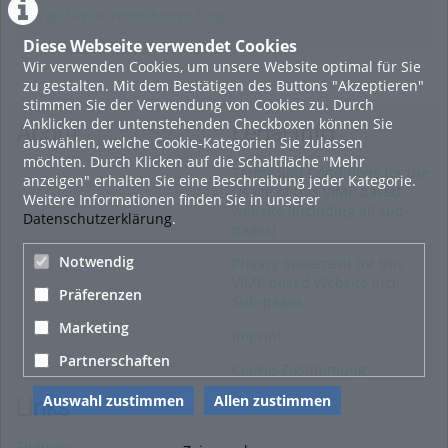
Es gibt keine empfohlenen Blogs
Diese Webseite verwendet Cookies
Wir verwenden Cookies, um unsere Website optimal für Sie
zu gestalten. Mit dem Bestätigen des Buttons "Akzeptieren"
stimmen Sie der Verwendung von Cookies zu. Durch
Anklicken der untenstehenden Checkboxen können Sie
About
Legal Info
auswählen, welche Cookie-Kategorien Sie zulassen
möchten. Durch Klicken auf die Schaltfläche "Mehr
Terms and Conditions for the
anzeigen" erhalten Sie eine Beschreibung jeder Kategorie.
Usage of this ViMP based
Weitere Informationen finden Sie in unserer
website (including all sub-
Datenschutzerklärung
.
pages)
Notwendig
Privacy Statement for this
ViMP based Website incl.
Präferenzen
Sub-pages
Marketing
Imprint
Partnerschaften
Cookie-Zustimmung
Auswahl zustimmen
Allen zustimmen
Links
Sitemap