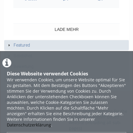
15395
0
0
views
Kommentare
likes
LADE MEHR
Featured
Beliebtheit
Bewertung
Diese Webseite verwendet Cookies
Kommentare
Wir verwenden Cookies, um unsere Website optimal für Sie
zu gestalten. Mit dem Bestätigen des Buttons "Akzeptieren"
stimmen Sie der Verwendung von Cookies zu. Durch
Anklicken der untenstehenden Checkboxen können Sie
About
Legal Info
auswählen, welche Cookie-Kategorien Sie zulassen
möchten. Durch Klicken auf die Schaltfläche "Mehr
Terms and Conditions for the
anzeigen" erhalten Sie eine Beschreibung jeder Kategorie.
Usage of this ViMP based
Weitere Informationen finden Sie in unserer
website (including all sub-
Datenschutzerklärung
.
pages)