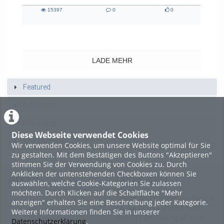
15397
0
0
15397
0
0
views
Kommentare
likes
LADE MEHR
Featured
Beliebtheit
Bewertung
Diese Webseite verwendet Cookies
Kommentare
Wir verwenden Cookies, um unsere Website optimal für Sie
zu gestalten. Mit dem Bestätigen des Buttons "Akzeptieren"
stimmen Sie der Verwendung von Cookies zu. Durch
Anklicken der untenstehenden Checkboxen können Sie
About
Legal Info
auswählen, welche Cookie-Kategorien Sie zulassen
möchten. Durch Klicken auf die Schaltfläche "Mehr
Terms and Conditions for the
anzeigen" erhalten Sie eine Beschreibung jeder Kategorie.
Usage of this ViMP based
Weitere Informationen finden Sie in unserer
website (including all sub-
Datenschutzerklärung
.