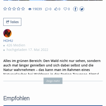
abs
19039
0
0
0
0
0
19039
0
likes
favorites
views
Kommentare
Teilen
HOHU
426 Medien
hochgeladen 17. Mai 2022
Alles im grünen Bereich: Den Wald nicht nur sehen, sondern
auch mal länger genießen und sich dabei selbst und die
Natur wahrnehmen – das kann man im Rahmen eines
Natururlaubes bei Waldness in der Region Traunsee-Almtal
erleben. Doch auch im Mühlviertel oder im Wienerwald kann
Zeige mehr
man aus verschiedensten Angeboten wählen. Ab 2023 wird
es auch ein Romantik Resort in Grünau am Almtal geben.
Empfohlen
Tags:
bergauf
waldness