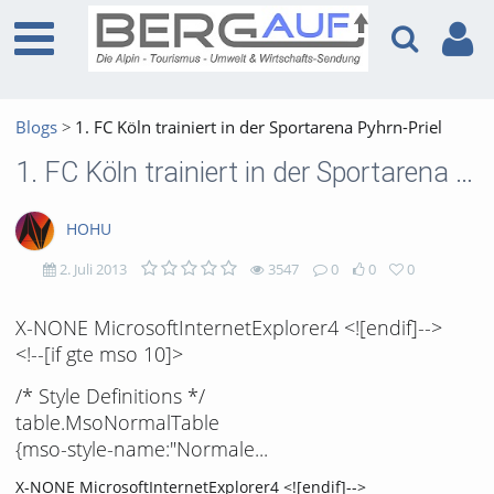
Blogs
1. FC Köln trainiert in der Sportarena Pyhrn-Priel
1. FC Köln trainiert in der Sportarena Pyhrn-Priel
HOHU
2. Juli 2013
3547
0
0
0
3547
0
0
0
X-NONE MicrosoftInternetExplorer4 <![endif]-->
<!--[if gte mso 10]>
views
Kommentare
likes
favorites
/* Style Definitions */
table.MsoNormalTable
{mso-style-name:"Normale...
X-NONE MicrosoftInternetExplorer4 <![endif]-->