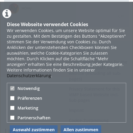
HOHU
0
Diese Webseite verwendet Cookies
Wir verwenden Cookies, um unsere Website optimal für Sie
16. Mai 2022
zu gestalten. Mit dem Bestätigen des Buttons "Akzeptieren"
neuer Test-Newsbeitrag
stimmen Sie der Verwendung von Cookies zu. Durch
Anklicken der untenstehenden Checkboxen können Sie
HOHU
About
Legal Info
auswählen, welche Cookie-Kategorien Sie zulassen
0
möchten. Durch Klicken auf die Schaltfläche "Mehr
Terms and Conditions for the
anzeigen" erhalten Sie eine Beschreibung jeder Kategorie.
Usage of this ViMP based
Weitere Informationen finden Sie in unserer
9. Mai 2022
website (including all sub-
Datenschutzerklärung
.
pages)
¨Haager Lies reloaded“ - der neue Top-Radweg in OÖ
verbindet
Notwendig
Privacy Statement for this
ViMP based Website incl.
HOHU
Präferenzen
Sub-pages
0
Marketing
Imprint
Alle Blogeinträge zeigen
Partnerschaften
Cookie-Zustimmung
Auswahl zustimmen
Allen zustimmen
Links