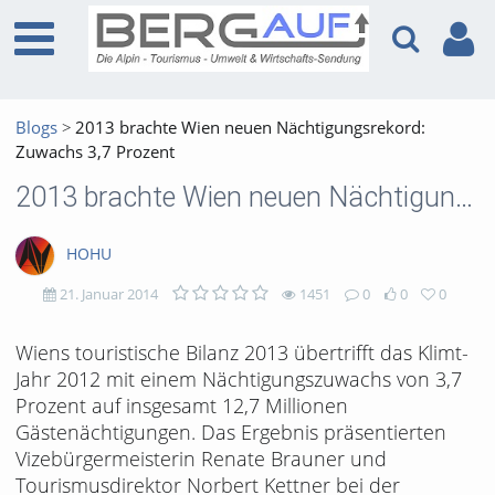
Blogs
2013 brachte Wien neuen Nächtigungsrekord:
Zuwachs 3,7 Prozent
2013 brachte Wien neuen Nächtigungsrekord: Zuwachs 3,7 Prozent
HOHU
21. Januar 2014
1451
0
0
0
1451
0
0
0
Wiens touristische Bilanz 2013 übertrifft das Klimt-
Jahr 2012 mit einem Nächtigungszuwachs von 3,7
views
Kommentare
likes
favorites
Prozent auf insgesamt 12,7 Millionen
Gästenächtigungen. Das Ergebnis präsentierten
Vizebürgermeisterin Renate Brauner und
Tourismusdirektor Norbert Kettner bei der