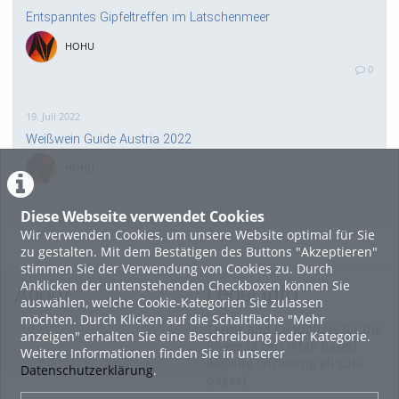
Entspanntes Gipfeltreffen im Latschenmeer
HOHU
0
19. Juli 2022
Weißwein Guide Austria 2022
HOHU
0
Diese Webseite verwendet Cookies
Wir verwenden Cookies, um unsere Website optimal für Sie
16. Mai 2022
zu gestalten. Mit dem Bestätigen des Buttons "Akzeptieren"
neuer Test-Newsbeitrag
stimmen Sie der Verwendung von Cookies zu. Durch
Anklicken der untenstehenden Checkboxen können Sie
HOHU
About
Legal Info
auswählen, welche Cookie-Kategorien Sie zulassen
0
möchten. Durch Klicken auf die Schaltfläche "Mehr
Terms and Conditions for the
anzeigen" erhalten Sie eine Beschreibung jeder Kategorie.
Usage of this ViMP based
Weitere Informationen finden Sie in unserer
9. Mai 2022
website (including all sub-
Datenschutzerklärung
.
pages)
¨Haager Lies reloaded“ - der neue Top-Radweg in OÖ
verbindet