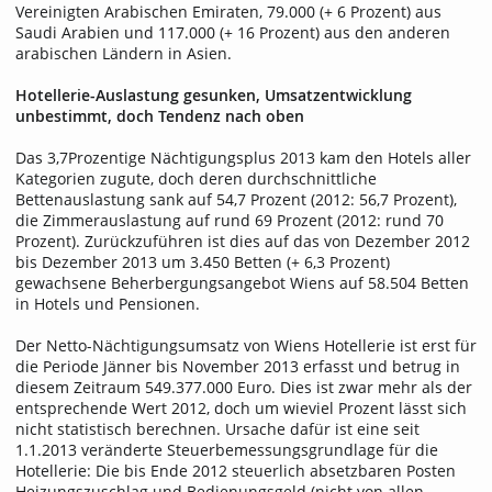
Vereinigten Arabischen Emiraten, 79.000 (+ 6 Prozent) aus
Saudi Arabien und 117.000 (+ 16 Prozent) aus den anderen
arabischen Ländern in Asien.
Hotellerie-Auslastung gesunken, Umsatzentwicklung
unbestimmt, doch Tendenz nach oben
Das 3,7Prozentige Nächtigungsplus 2013 kam den Hotels aller
Kategorien zugute, doch deren durchschnittliche
Bettenauslastung sank auf 54,7 Prozent (2012: 56,7 Prozent),
die Zimmerauslastung auf rund 69 Prozent (2012: rund 70
Prozent). Zurückzuführen ist dies auf das von Dezember 2012
bis Dezember 2013 um 3.450 Betten (+ 6,3 Prozent)
gewachsene Beherbergungsangebot Wiens auf 58.504 Betten
in Hotels und Pensionen.
Der Netto-Nächtigungsumsatz von Wiens Hotellerie ist erst für
die Periode Jänner bis November 2013 erfasst und betrug in
diesem Zeitraum 549.377.000 Euro. Dies ist zwar mehr als der
entsprechende Wert 2012, doch um wieviel Prozent lässt sich
nicht statistisch berechnen. Ursache dafür ist eine seit
1.1.2013 veränderte Steuerbemessungsgrundlage für die
Hotellerie: Die bis Ende 2012 steuerlich absetzbaren Posten
Heizungszuschlag und Bedienungsgeld (nicht von allen