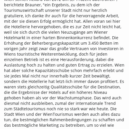
berichtete Brauner, "ein Ergebnis, zu dem ich der
Tourismuswirtschaft unserer Stadt nicht nur herzlich
gratuliere, ich danke ihr auch für die hervorragende Arbeit,
mit der sie diesen Erfolg ermöglicht hat. Allen voran sei hier
die Hotellerie hervorgehoben, die es zur Zeit nicht leicht hat,
weil sie sich durch die vielen Neuzugänge am Wiener
Hotelmarkt in einer harten Binnenkonkurrenz befindet. Die
Erhöhung der Beherbergungskapazität um 3.450 Betten im
vorigen Jahr zeigt zwar das große Vertrauen von Investoren in
Wiens touristische Weiterentwicklung, doch für jeden
einzelnen Betrieb ist es eine Herausforderung, dabei die
Auslastung hoch zu halten und guten Ertrag zu erzielen. Wien
hat aber solche Kapazitätsschübe schon mehrfach erlebt und
sie jedes Mal nicht nur innerhalb kurzer Zeit bewältigt,
sondern die Hotellerie hat letzt-lich immer davon profitiert. Es
waren stets gleichzeitig Qualitätsschübe für die Destination,
die die Ergebnisse der Hotels auf ein höheres Niveau
gehoben haben als vor der Wachstumsphase. Das wird auch
diesmal nicht ausbleiben, zumal der internationale Trend
zum Städtetourismus noch nie so stark war wie heute. Die
Stadt Wien und der WienTourismus werden auch alles dazu
tun, die bestmöglichen Rahmenbedingungen zu schaffen und
das bestmögliche Marketing zu betreiben, um so viel wie