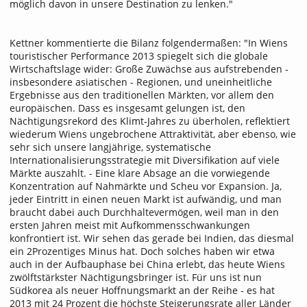
möglich davon in unsere Destination zu lenken."
Kettner kommentierte die Bilanz folgendermaßen: "In Wiens
touristischer Performance 2013 spiegelt sich die globale
Wirtschaftslage wider: Große Zuwächse aus aufstrebenden -
insbesondere asiatischen - Regionen, und uneinheitliche
Ergebnisse aus den traditionellen Märkten, vor allem den
europäischen. Dass es insgesamt gelungen ist, den
Nächtigungsrekord des Klimt-Jahres zu überholen, reflektiert
wiederum Wiens ungebrochene Attraktivität, aber ebenso, wie
sehr sich unsere langjährige, systematische
Internationalisierungsstrategie mit Diversifikation auf viele
Märkte auszahlt. - Eine klare Absage an die vorwiegende
Konzentration auf Nahmärkte und Scheu vor Expansion. Ja,
jeder Eintritt in einen neuen Markt ist aufwändig, und man
braucht dabei auch Durchhaltevermögen, weil man in den
ersten Jahren meist mit Aufkommensschwankungen
konfrontiert ist. Wir sehen das gerade bei Indien, das diesmal
ein 2Prozentiges Minus hat. Doch solches haben wir etwa
auch in der Aufbauphase bei China erlebt, das heute Wiens
zwölftstärkster Nächtigungsbringer ist. Für uns ist nun
Südkorea als neuer Hoffnungsmarkt an der Reihe - es hat
2013 mit 24 Prozent die höchste Steigerungsrate aller Länder