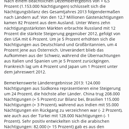
Nach einem beachtlichen Dezemberergebnis von + 6,5
Prozent (1.153.000 Nächtigungen) schlüsselt sich die
Nächtigungsbilanz des Gesamtjahres 2013 folgendermaßen
nach Ländern auf: Von den 12,7 Millionen Gästenächtigungen
kamen 82 Prozent aus dem Ausland. Unter Wiens zehn
nächtigungsstärksten Märkten erbrachte Russland mit 12
Prozent die stärkste Steigerung gegenüber 2012, gefolgt von
den USA mit 6 Prozent. Um je 5 Prozent erhöhten sich die
Nächtigungen aus Deutschland und Großbritannien, um 4
Prozent jene aus Österreich. Unverändert blieb das
Aufkommen aus der Schweiz, während die Übernachtungen
aus Italien und Spanien um je 5 Prozent zurückgingen.
Frankreich lag um 4 Prozent und Japan um 1 Prozent unter
dem Jahreswert 2012.
Bemerkenswerte Länderergebnisse 2013: 124.000
Nächtigungen aus Südkorea repräsentieren eine Steigerung
um 24 Prozent, die höchste aller Länder. China trug 208.000
Nächtigungen (+ 5 Prozent) zur Bilanz bei, Brasilien 115.000
Nächtigungen (+ 3 Prozent), während aus Indien mit 55.000
Nächtigungen ein Rückgang zu verzeichnen war (- 2 Prozent),
wie auch aus der Türkei mit 128.000 Nächtigungen (- 1
Prozent). Sehr positiv entwickelten sich die arabischen
Nächtigungen: 82.000 (+ 15 Prozent) gab es aus den