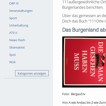
111außergewöhnliche Orte 
ORF III
Burgenlandes berichten.
Veranstaltungen
Über das gemessen an der 
Sport
Doch das Buch "111Orte i
Unterhaltung
Das Burgenland abs
ATV II
News Flash
Skiareatest
Spot
W24
Kategorien anzeigen
Foto: Bergauf.tv
Von A wie Andau bis Z wie Zur