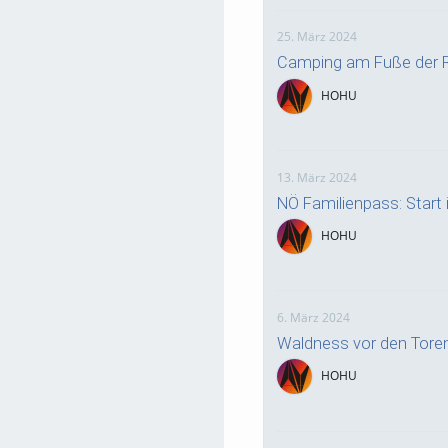
25. März 2024
Camping am Fuße der R
HOHU
13. März 2024
NÖ Familienpass: Start i
HOHU
6. März 2024
Waldness vor den Tore
HOHU