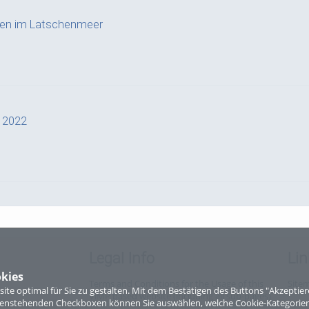
ffen im Latschenmeer
a 2022
g
Legal Info
Lin
kies
Terms and Conditions for the Usage of this
Site
te optimal für Sie zu gestalten. Mit dem Bestätigen des Buttons "Akzepti
ViMP based website (including all sub-pages)
ntenstehenden Checkboxen können Sie auswählen, welche Cookie-Kategorien