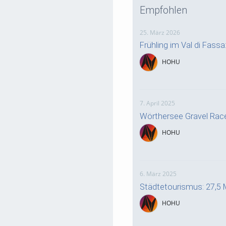
Empfohlen
25. März 2026
Frühling im Val di Fass
HOHU
7. April 2025
Wörthersee Gravel Rac
HOHU
6. März 2025
Städtetourismus: 27,5 
HOHU