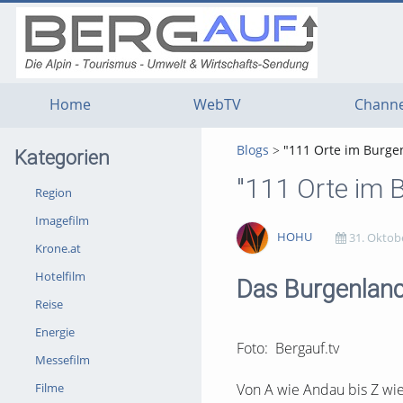
g
g
g
t
t
t
n
m
f
c
Home
WebTV
Channe
Blogs
"111 Orte im Burge
Kategorien
"111 Orte im 
Region
Imagefilm
HOHU
31. Oktob
Krone.at
Hotelfilm
1959
0
0
0
Das Burgenland
Reise
views
Kommentare
likes
favorites
Energie
Foto: Bergauf.tv
Messefilm
Filme
Von A wie Andau bis Z wi