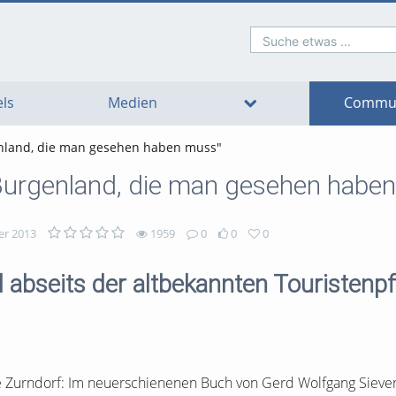
Suche etwas ...
o
o
o
o
o
o
avigation
ain
ooter
ontent
ls
Medien
Commun
nland, die man gesehen haben muss"
Burgenland, die man gesehen habe
er 2013
1959
0
0
0
 abseits der altbekannten Touristenp
e Zurndorf: Im neuerschienenen Buch von Gerd Wolfgang Sieve