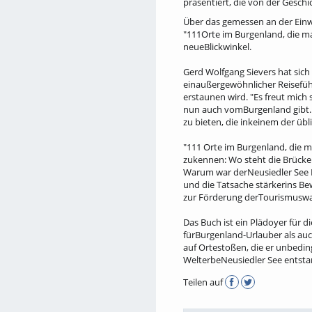
präsentiert, die von der Geschi
Über das gemessen an der Einwo
"111Orte im Burgenland, die m
neueBlickwinkel.
Gerd Wolfgang Sievers hat sic
einaußergewöhnlicher Reisefüh
erstaunen wird. "Es freut mich 
nun auch vomBurgenland gibt. D
zu bieten, die inkeinem der übl
"111 Orte im Burgenland, die 
zukennen: Wo steht die Brücke
Warum war derNeusiedler See K
und die Tatsache stärkerins Be
zur Förderung derTourismuswah
Das Buch ist ein Plädoyer für
fürBurgenland-Urlauber als auc
auf Ortestoßen, die er unbedi
WelterbeNeusiedler See entstan
Teilen auf