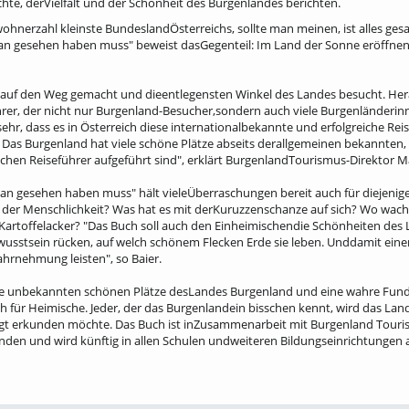
chte, derVielfalt und der Schönheit des Burgenlandes berichten.
hnerzahl kleinste BundeslandÖsterreichs, sollte man meinen, ist alles ges
an gesehen haben muss" beweist dasGegenteil: Im Land der Sonne eröffnen
h auf den Weg gemacht und dieentlegensten Winkel des Landes besucht. He
rer, der nicht nur Burgenland-Besucher,sondern auch viele Burgenländeri
sehr, dass es in Österreich diese internationalbekannte und erfolgreiche Re
as Burgenland hat viele schöne Plätze abseits derallgemeinen bekannten, t
ichen Reiseführer aufgeführt sind", erklärt BurgenlandTourismus-Direktor Ma
man gesehen haben muss" hält vieleÜberraschungen bereit auch für diejenig
 der Menschlichkeit? Was hat es mit derKuruzzenschanze auf sich? Wo wac
artoffelacker? "Das Buch soll auch den Einheimischendie Schönheiten des
wusstsein rücken, auf welch schönem Flecken Erde sie leben. Unddamit eine
rnehmung leisten", so Baier.
 die unbekannten schönen Plätze desLandes Burgenland und eine wahre Fu
h für Heimische. Jeder, der das Burgenlandein bisschen kennt, wird das Lan
ngt erkunden möchte. Das Buch ist inZusammenarbeit mit Burgenland Tour
den und wird künftig in allen Schulen undweiteren Bildungseinrichtungen a