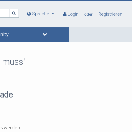
Sprache
Login
oder
Registrieren
ity
n muss"
fade
rs werden