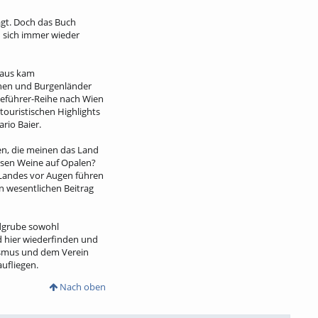
agt. Doch das Buch
 sich immer wieder
raus kam
nnen und Burgenländer
iseführer-Reihe nach Wien
ouristischen Highlights
rio Baier.
en, die meinen das Land
hsen Weine auf Opalen?
 Landes vor Augen führen
n wesentlichen Beitrag
ndgrube sowohl
d hier wiederfinden und
ismus und dem Verein
ufliegen.
Nach oben