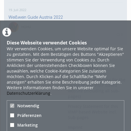
19. Juli 2022
Weißwein Guide Austria 2022
HOHU
0
Diese Webseite verwendet Cookies
Wir verwenden Cookies, um unsere Website optimal für Sie
16. Mai 2022
zu gestalten. Mit dem Bestätigen des Buttons "Akzeptieren"
neuer Test-Newsbeitrag
stimmen Sie der Verwendung von Cookies zu. Durch
Anklicken der untenstehenden Checkboxen können Sie
HOHU
About
Legal Info
auswählen, welche Cookie-Kategorien Sie zulassen
0
möchten. Durch Klicken auf die Schaltfläche "Mehr
Terms and Conditions for the
anzeigen" erhalten Sie eine Beschreibung jeder Kategorie.
Usage of this ViMP based
Weitere Informationen finden Sie in unserer
9. Mai 2022
website (including all sub-
Datenschutzerklärung
.
pages)
¨Haager Lies reloaded“ - der neue Top-Radweg in OÖ
verbindet
Notwendig
Privacy Statement for this
ViMP based Website incl.
HOHU
Präferenzen
Sub-pages
0
Marketing
Imprint