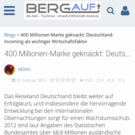
Blogs
400 Millionen-Marke geknackt: Deutschland-
Incoming als wichtiger Wirtschaftsfaktor
400 Millionen-Marke geknackt: Deutschland-Incoming als wichtiger Wirtschaftsfaktor
HOHU
12. Februar 2013
1525
0
0
0
1525
0
0
0
Das Reiseland Deutschland bleibt weiter auf
Erfolgskurs, und insbesondere die hervorragende
views
Kommentare
likes
favorites
Entwicklung bei den internationalen
Übernachtungen sorgt für einen Wachstumsschub.
2012 sind laut Angaben des Statistischen
Bundesamtes über 68,8 Millionen ausländische