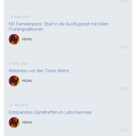
0
13. März 2024
NÖ Familienpass: Start in die Ausflugszeit mit tollen
Frühlingsaktionen
HOHU
0
6. März 2024
Waldness vor den Toren Wiens
HOHU
0
11. Mai 2023
Entspanntes Gipfeltreffen im Latschenmeer
HOHU
0