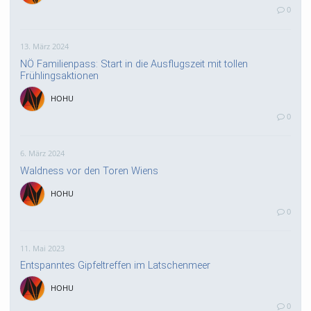
0
13. März 2024
NÖ Familienpass: Start in die Ausflugszeit mit tollen
Frühlingsaktionen
HOHU
0
6. März 2024
Waldness vor den Toren Wiens
HOHU
0
11. Mai 2023
Entspanntes Gipfeltreffen im Latschenmeer
HOHU
0