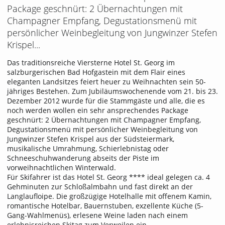
Package geschnürt: 2 Übernachtungen mit
Champagner Empfang, Degustationsmenü mit
persönlicher Weinbegleitung von Jungwinzer Stefen
Krispel...
Das traditionsreiche Viersterne Hotel St. Georg im
salzburgerischen Bad Hofgastein mit dem Flair eines
eleganten Landsitzes feiert heuer zu Weihnachten sein 50-
jähriges Bestehen. Zum Jubiläumswochenende vom 21. bis 23.
Dezember 2012 wurde für die Stammgäste und alle, die es
noch werden wollen ein sehr ansprechendes Package
geschnürt: 2 Übernachtungen mit Champagner Empfang,
Degustationsmenü mit persönlicher Weinbegleitung von
Jungwinzer Stefen Krispel aus der Südsteiermark,
musikalische Umrahmung, Schierlebnistag oder
Schneeschuhwanderung abseits der Piste im
vorweihnachtlichen Winterwald.
Für Skifahrer ist das Hotel St. Georg **** ideal gelegen ca. 4
Gehminuten zur Schloßalmbahn und fast direkt an der
Langlaufloipe. Die großzügige Hotelhalle mit offenem Kamin,
romantische Hotelbar, Bauernstuben, exzellente Küche (5-
Gang-Wahlmenüs), erlesene Weine laden nach einem
erlebnisreichen Skitag zum Verweilen ein.