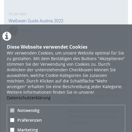
19. Juli 2022
Weißwein Guide Austria 2022
HOHU
0
Diese Webseite verwendet Cookies
Wir verwenden Cookies, um unsere Website optimal für Sie
16. Mai 2022
zu gestalten. Mit dem Bestätigen des Buttons "Akzeptieren"
neuer Test-Newsbeitrag
stimmen Sie der Verwendung von Cookies zu. Durch
Anklicken der untenstehenden Checkboxen können Sie
HOHU
About
Legal Info
auswählen, welche Cookie-Kategorien Sie zulassen
0
möchten. Durch Klicken auf die Schaltfläche "Mehr
Terms and Conditions for the
anzeigen" erhalten Sie eine Beschreibung jeder Kategorie.
Usage of this ViMP based
Weitere Informationen finden Sie in unserer
9. Mai 2022
website (including all sub-
Datenschutzerklärung
.
pages)
¨Haager Lies reloaded“ - der neue Top-Radweg in OÖ
verbindet
Notwendig
Privacy Statement for this
ViMP based Website incl.
HOHU
Präferenzen
Sub-pages
0
Marketing