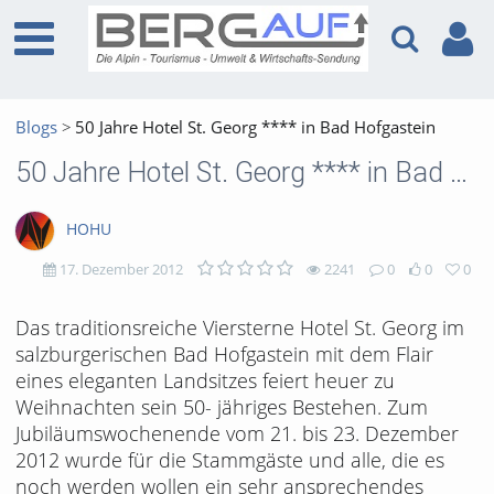
Blogs
50 Jahre Hotel St. Georg **** in Bad Hofgastein
50 Jahre Hotel St. Georg **** in Bad Hofgastein
HOHU
17. Dezember 2012
2241
0
0
0
2241
0
0
0
Das traditionsreiche Viersterne Hotel St. Georg im
salzburgerischen Bad Hofgastein mit dem Flair
views
Kommentare
likes
favorites
eines eleganten Landsitzes feiert heuer zu
Weihnachten sein 50- jähriges Bestehen. Zum
Jubiläumswochenende vom 21. bis 23. Dezember
2012 wurde für die Stammgäste und alle, die es
noch werden wollen ein sehr ansprechendes