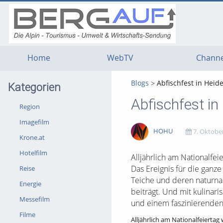
g
g
g
t
t
t
n
m
f
c
Home
WebTV
Channe
Blogs
Abfischfest in Heid
Kategorien
Abfischfest in
Region
Imagefilm
HOHU
7. Oktobe
Krone.at
Hotelfilm
1617
0
0
0
Alljährlich am Nationalfei
Das Ereignis für die ganz
Reise
views
Kommentare
likes
favorites
Teiche und deren naturnah
Energie
beiträgt. Und mit kulina
Messefilm
und einem faszinierenden.
Filme
Alljährlich am Nationalfeiertag