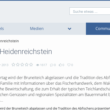
Suche etwas ...
o
o
o
o
o
o
avigation
ain
ooter
ontent
ls
Medien
Commun
enreichstein
 Heidenreichstein
r 2013
1617
0
0
0
ertag wird der Bruneiteich abgelassen und die Tradition des Abf
e Familie mit Informationen über das Fischerhandwerk, dem Wald
e Bewirtschaftung, die zum Erhalt der typischen Teichlandscha
rischen Genüssen und regionalen Spezialitäten am Bauernmarkt
..
 wird der Bruneiteich abgelassen und die Tradition des Abfischens präsentier