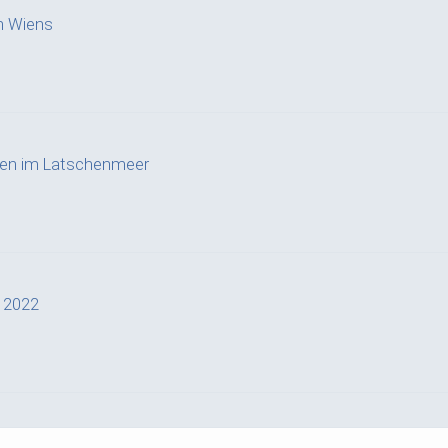
n Wiens
ffen im Latschenmeer
a 2022
g