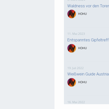
Waldness vor den Tore
HOHU
11. Mai 2023
Entspanntes Gipfeltre
HOHU
19. Juli 2022
Weißwein Guide Austri
HOHU
16. Mai 2022
neuer Test-Newsbeitra