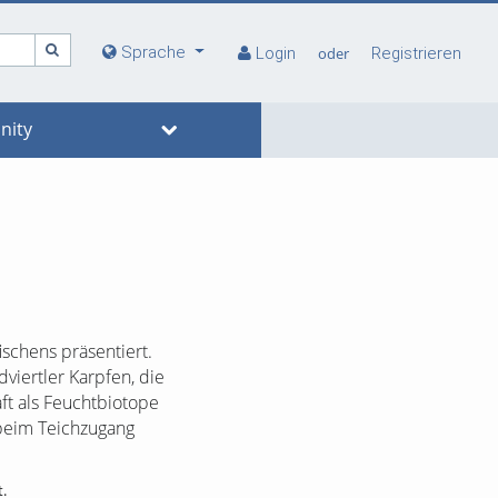
Sprache
Login
oder
Registrieren
ity
ischens präsentiert.
viertler Karpfen, die
ft als Feuchtbiotope
 beim Teichzugang
t.