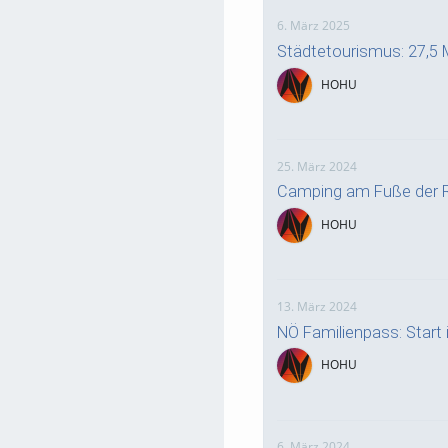
6. März 2025
Städtetourismus: 27,5 
HOHU
25. März 2024
Camping am Fuße der R
HOHU
13. März 2024
NÖ Familienpass: Start i
HOHU
6. März 2024