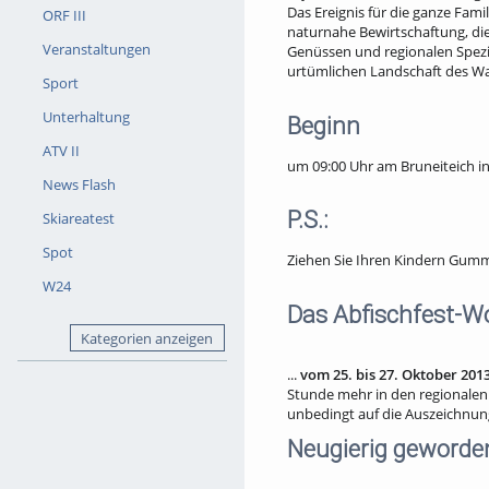
Das Ereignis für die ganze Fam
ORF III
naturnahe Bewirtschaftung, die
Veranstaltungen
Genüssen und regionalen Spezi
urtümlichen Landschaft des Wal
Sport
Unterhaltung
Beginn
ATV II
um 09:00 Uhr am Bruneiteich in
News Flash
P.S.:
Skiareatest
Spot
Ziehen Sie Ihren Kindern Gummi
W24
Das Abfischfest-W
Kategorien anzeigen
...
vom 25. bis 27. Oktober 201
Stunde mehr in den regionalen
unbedingt auf die Auszeichnung
Neugierig geworde