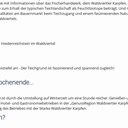
ilie mit Informationen über das Fischerhandwerk, dem Waldviertler Karpfen,
 zum Erhalt der typischen Teichlandschaft als Feuchtbiotope beiträgt. Und 
alitäten am Bauernmarkt beim Teichzugang und einem faszinierenden Natur
dviertels.
 Heidenreichstein im Waldviertel
stiefel an! - Der Teichgrund ist faszinierend und spannend zugleich!
ochenende...
3
ist durch die Umstellung auf Winterzeit um eine Stunde reicher. Genießen 
 Hotel- und Gastronomiebetrieben in der „GenussRegion Waldviertler Karpfe
 des Betriebes mit der Marke Waldviertler Karpfen.
n?