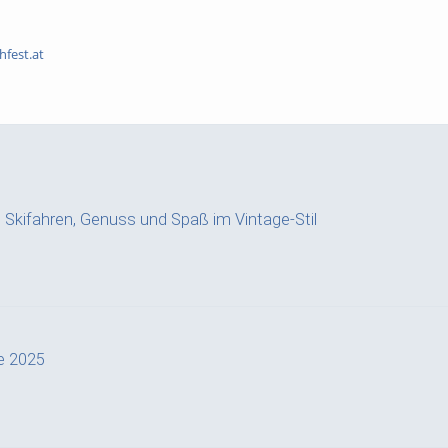
hfest.at
a: Skifahren, Genuss und Spaß im Vintage-Stil
e 2025