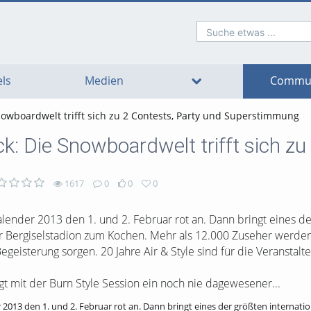
Suche etwas ...
o
o
o
o
o
o
avigation
ain
ooter
ontent
ls
Medien
Commun
Snowboardwelt trifft sich zu 2 Contests, Party und Superstimmung
uck: Die Snowboardwelt trifft sich 
1617
0
0
0
nder 2013 den 1. und 2. Februar rot an. Dann bringt eines de
 Bergiselstadion zum Kochen. Mehr als 12.000 Zuseher werden
eisterung sorgen. 20 Jahre Air & Style sind für die Veranstal
eigt mit der Burn Style Session ein noch nie dagewesener...
013 den 1. und 2. Februar rot an. Dann bringt eines der größten internat