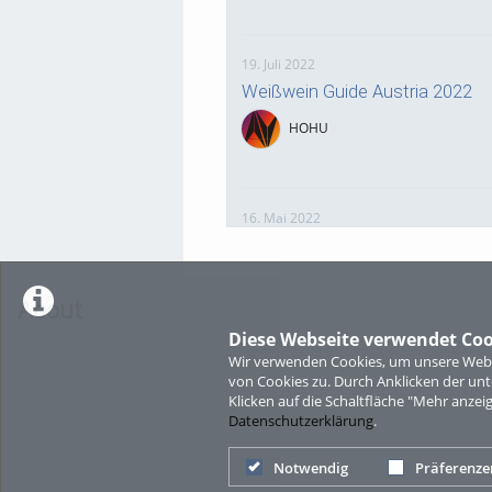
19. Juli 2022
Weißwein Guide Austria 2022
HOHU
16. Mai 2022
neuer Test-Newsbeitrag
HOHU
About
Diese Webseite verwendet Coo
Wir verwenden Cookies, um unsere Websi
9. Mai 2022
von Cookies zu. Durch Anklicken der u
¨Haager Lies reloaded“ - der n
Klicken auf die Schaltfläche "Mehr anzei
Datenschutzerklärung
.
HOHU
Notwendig
Präferenze