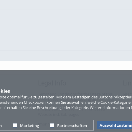
Legal Info
Lin
kies
Terms and Conditions for the Usage of this
Site
te optimal für Sie zu gestalten. Mit dem Bestätigen des Buttons "Akzepti
ViMP based website (including all sub-pages)
ntenstehenden Checkboxen können Sie auswählen, welche Cookie-Kategorien
eue Top-Radweg in OÖ verbindet
gen" erhalten Sie eine Beschreibung jeder Kategorie. Weitere Informationen f
Privacy Statement for this ViMP based
Website incl. Sub-pages
Imprint
Auswahl zustim
n
Marketing
Partnerschaften