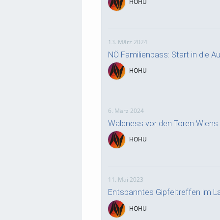
HOHU
13. März 2024
NÖ Familienpass: Start in die Au
HOHU
6. März 2024
Waldness vor den Toren Wiens
HOHU
11. Mai 2023
Entspanntes Gipfeltreffen im 
HOHU