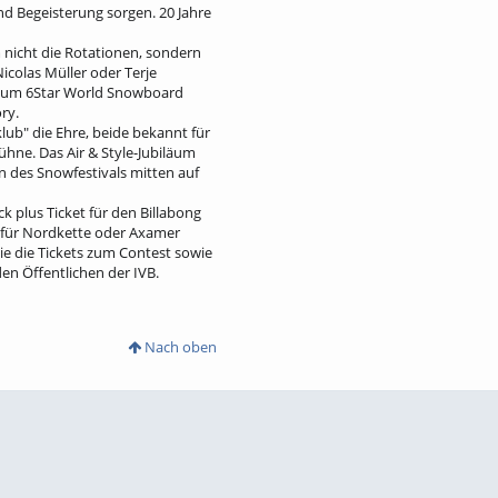
d Begeisterung sorgen. 20 Jahre
m nicht die Rotationen, sondern
colas Müller oder Terje
en zum 6Star World Snowboard
ry.
ub" die Ehre, beide bekannt für
ühne. Das Air & Style-Jubiläum
 des Snowfestivals mitten auf
k plus Ticket für den Billabong
s für Nordkette oder Axamer
ie die Tickets zum Contest sowie
den Öffentlichen der IVB.
Nach oben