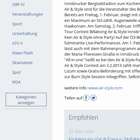
Innsbrucker Bergiselstadion zum Kochen
ORF III
Air & Style sind für die Veranstalter de
Veranstaltungen
Bereits am Freitag, 1. Februar, steigt m
ein Maximum an Stil zählt. Augenweide u
Sport
Haakonsen. Am Samstag, 2. Februar, triff
Tour Contest Billabong Air & Style Innsb
Unterhaltung
Kein Air & Style ohne Party! Auf der Ö3
fulminante Live-Performances. Am 1. Febr
ATV II
lässt auch mit dem Rahmenprogramm aufh
News Flash
der Maria-Theresien-Straße in Innsbruck
"All in one" heißt es bei den Air & Styl
Skiareatest
Air & Style Contest am 2.2.2013 zahlt ma
Lizum sowie Gratis-Beförderung mit öffe
Spot
zur Burn Style Session inbegriffen. Selbs
W24
weitere Info:
www.air-style.com
Kategorien
Teilen auf
anzeigen
Empfohlen
25. März 2026
Frühling im Val di Fassa: Skifa