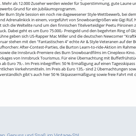
. Mehr als 12.000 Zuseher werden wieder für Superstimmung, gute Laune un
s Bewerbs Grund für ein Jubiläumsprogramm.
it der Burn Style Session ein noch nie dagewesener Style-Wettbewerb, bei de
nd Adrenalinkick in einem, vorgeführt von Snowboardgrößen wie Gigi Rüf, Ni
t sich die Weltelite rund um den finnischen Titelverteidiger Peetu Piiroin
ruck. Dabei geht es um Euro 75.000,- Preisgeld und den begehrten Ring of Glo
-Bühne geben sich US-Rapper Mac Miller und die deutschen Newcomer "Kraftkl
uar stehen mit den "Fantastischen 4" echte Air & Style-Veteranen auf der B
orchen: After-Contest-Parties, die Burton Learn-to-ride-Aktion im Rahmen
 sowie die Innsbruck-Premiere des Burn Snowboardfilms im Cineplexx-Kino.
e-Packages von Innsbruck Tourismus. Für eine Übernachtung mit Buffetfrühstüc
n ab Euro 79,-. Im Preis inbegriffen: 50 % Ermäßigung auf einen Tagesskipas
ntlichen Verkehrsmitteln. Im Preis ab Euro 135,- sind 2 Übernachtungen sow
tverständlich gibt's auch hier 50 % Skipassermäßigung sowie freie Fahrt mit 
hren, Genuss und Spaß im Vintage-Stil