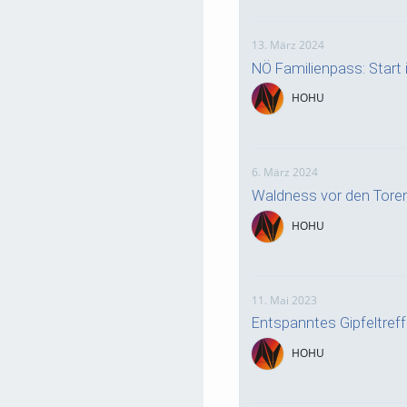
13. März 2024
NÖ Familienpass: Start i
HOHU
6. März 2024
Waldness vor den Tore
HOHU
11. Mai 2023
Entspanntes Gipfeltre
HOHU