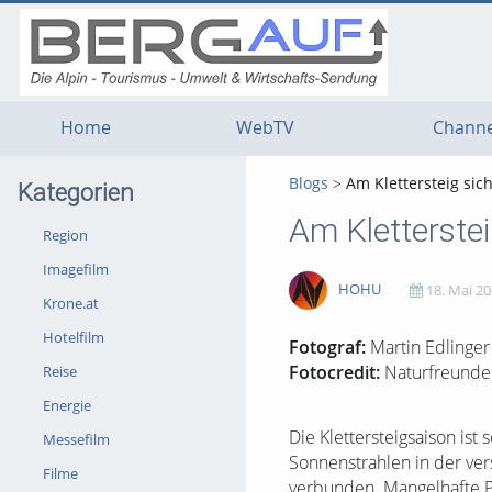
g
g
g
t
t
t
n
m
f
c
Home
WebTV
Channe
Blogs
Am Klettersteig sic
Kategorien
Am Kletterstei
Region
Imagefilm
HOHU
18. Mai 20
Krone.at
Hotelfilm
1917
0
0
0
Fotograf:
Martin Edlinger
Fotocredit:
Naturfreunde 
Reise
views
Kommentare
likes
favorites
Energie
Die Klettersteigsaison is
Messefilm
Sonnenstrahlen in der vers
Filme
verbunden. Mangelhafte P