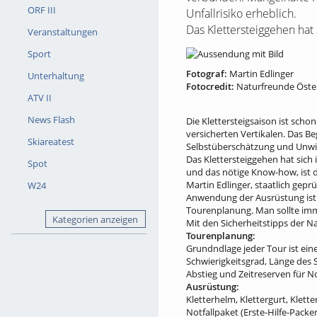
ORF III
Unfallrisiko erheblich.
Das Klettersteiggehen hat s
Veranstaltungen
Sport
Fotograf:
Martin Edlinger
Unterhaltung
Fotocredit:
Naturfreunde Öste
ATV II
News Flash
Die Klettersteigsaison ist sch
versicherten Vertikalen. Das B
Skiareatest
Selbstüberschätzung und Unwiss
Das Klettersteiggehen hat sich
Spot
und das nötige Know-how, ist d
Martin Edlinger, staatlich gepr
W24
Anwendung der Ausrüstung ist s
Tourenplanung. Man sollte imme
Kategorien anzeigen
Mit den Sicherheitstipps der Na
Tourenplanung:
Grundndlage jeder Tour ist ein
Schwierigkeitsgrad, Länge des St
Abstieg und Zeitreserven für No
Ausrüstung:
Kletterhelm, Klettergurt, Klet
Notfallpaket (Erste-Hilfe-Packe