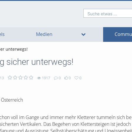
Suche etwas ...
o
o
o
o
o
o
avigation
ain
ooter
ontent
ls
Medien
Commun
her unterwegs!
g sicher unterwegs!
13
1917
0
0
0
Österreich
t schon voll im Gange und immer mehr Kletterer tummeln sich b
icherten Vertikalen. Das Begehen von Klettersteigen ist jedoch 
lanung und Ausrüstung, Selbstüberschätzung und Unwissenhei