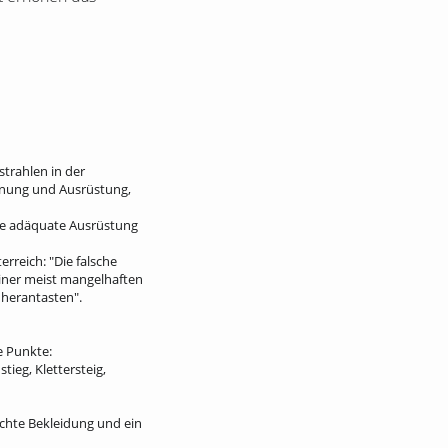
trahlen in der
lanung und Ausrüstung,
 die adäquate Ausrüstung
rreich: "Die falsche
einer meist mangelhaften
 herantasten".
e Punkte:
tieg, Klettersteig,
echte Bekleidung und ein