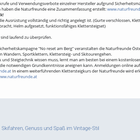
ckrufe und Verwendungsverbote einzelner Hersteller aufgrund Sicherheitsmän
n haben die Naturfreunde eine Zusammenfassung erstellt:
www.naturfreunde
k!
e Ausrüstung vollständig und richtig angelegt ist. (Gurte verschlossen, Klet
cht, Helm aufgesetzt, funktionsfähiges Klettersteigset)
 sind laufend zu überprüfen.
Sicherheitskampagne "No reset am Berg" veranstalten die Naturfreunde Öste
en Wandern, Sportklettern, Klettersteig- und Skitourengehen.
 und Steigtechnik wissen muss, lernt man am besten bei einem kostenlosen
ch die notwendigen Grundkenntnisse aneignen kann. Anmeldungen online auf
nde.at
In einem weiterführenden Klettersteigkurs der Naturfreunde wird er
ww.naturfreunde.at
a: Skifahren, Genuss und Spaß im Vintage-Stil