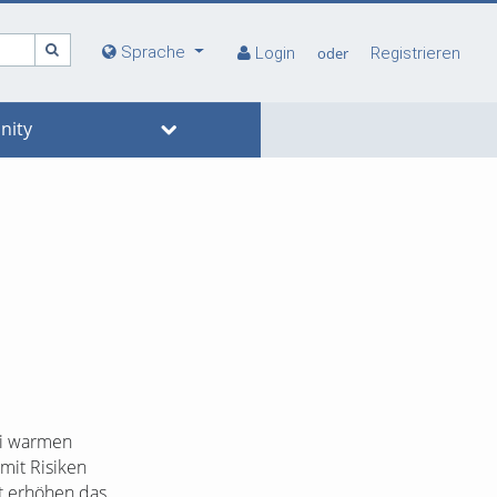
Sprache
Login
oder
Registrieren
ity
ei warmen
mit Risiken
t erhöhen das