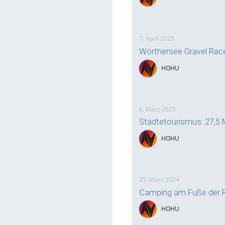
7. April 2025
Wörthersee Gravel Rac
HOHU
6. März 2025
Städtetourismus: 27,5 
HOHU
25. März 2024
Camping am Fuße der R
HOHU