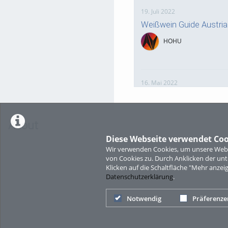
19. Juli 2022
Weißwein Guide Austri
HOHU
16. Mai 2022
neuer Test-Newsbeitra
HOHU
About
Diese Webseite verwendet Coo
Wir verwenden Cookies, um unsere Websi
9. Mai 2022
von Cookies zu. Durch Anklicken der u
¨Haager Lies reloaded“
Klicken auf die Schaltfläche "Mehr anzei
Datenschutzerklärung
.
HOHU
Notwendig
Präferenze