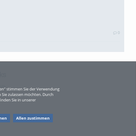
0
ks
0
map
eren" stimmen Sie der Verwendung
 Sie zulassen möchten. Durch
inden Sie in unserer
0
men
Allen zustimmen
Alle Blogeinträge zeigen