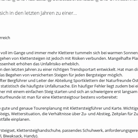
ich in den letzten Jahren zu einer...
rreich
on voll im Gange und immer mehr Kletterer tummeln sich bei warmen Sonnens
egehen von Klettersteigen ist jedoch mit Risiken verbunden. Mangelhafte P
enheit erhöhen das Unfallrisiko erheblich.
 in den letzten Jahren zu einer richtigen Trendsportart entwickelt. Hat man
as Begehen von versicherten Steigen für jeden Bergsteiger möglich.
üfter Bergführer und Leiter der Abteilung Sportklettern der Naturfreunde Öste
tatistisch die häufigste Unfallursache. Ein häufiger Fehler liegt zudem bei 
r mit einem einfachen Steig starten und sich an schwierigere erst langsam
turfreunde ist man für eine Klettersteigtour bestens vorbereitet:
e gute und genaue Tourenplanung mit Klettersteigführer und Karte. Wichtig
eigs, Wettersituation, die Verhältnisse über Zu- und Abstieg, Zeitplan für Zus
tfälle einplanen.
tersteigset, Klettersteighandschuhe, passendes Schuhwerk, anforderungsger
rl, Biwaksack, Handy).