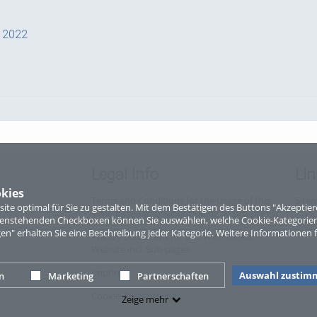
a 2022
g
Legal Info
Lin
kies
Terms and Conditions for the Usage of this
Site
te optimal für Sie zu gestalten. Mit dem Bestätigen des Buttons "Akzepti
ViMP based website (including all sub-pages)
ntenstehenden Checkboxen können Sie auswählen, welche Cookie-Kategorien
 - der neue Top-Radweg in OÖ verbindet
gen" erhalten Sie eine Beschreibung jeder Kategorie. Weitere Informationen f
Privacy Statement for this ViMP based
Website incl. Sub-pages
Imprint
Auswahl zustim
n
Marketing
Partnerschaften
Cookie-Zustimmung
Zeige mehr