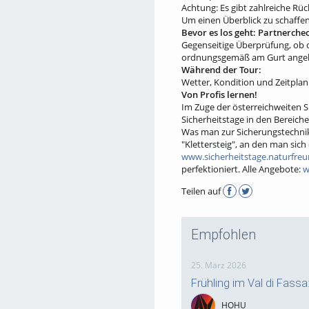
Achtung: Es gibt zahlreiche Rü
Um einen Überblick zu schaffe
Bevor es los geht: Partnerchec
Gegenseitige Überprüfung, ob di
ordnungsgemäß am Gurt angebra
Während der Tour:
Wetter, Kondition und Zeitplan
Von Profis lernen!
Im Zuge der österreichweiten 
Sicherheitstage in den Bereich
Was man zur Sicherungstechnik
"Klettersteig", an den man si
www.sicherheitstage.naturfreu
perfektioniert. Alle Angebote:
w
Teilen auf
Empfohlen
25. März 2026
Frühling im Val di Fass
HOHU