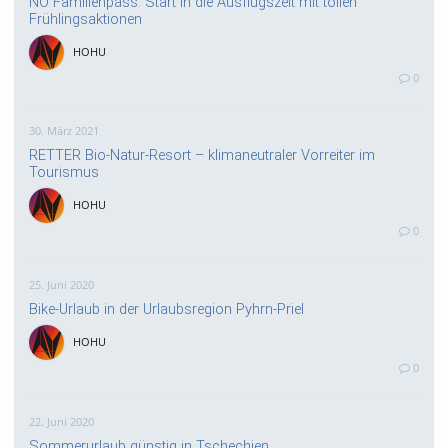
NÖ Familienpass: Start in die Ausflugszeit mit tollen
Frühlingsaktionen
HOHU
0
30. März 2021
RETTER Bio-Natur-Resort – klimaneutraler Vorreiter im
Tourismus
HOHU
0
25. Juni 2020
Bike-Urlaub in der Urlaubsregion Pyhrn-Priel
HOHU
0
22. Juni 2020
Sommerurlaub günstig in Tschechien