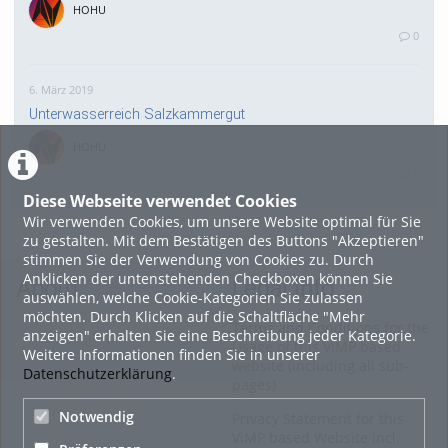
HOHU
0
6. März 2019
Unterwasserreich Salzkammergut
HOHU
0
Diese Webseite verwendet Cookies
Wir verwenden Cookies, um unsere Website optimal für Sie
18. April 2016
zu gestalten. Mit dem Bestätigen des Buttons "Akzeptieren"
Sommererlebnis Mühlviertler Alm
stimmen Sie der Verwendung von Cookies zu. Durch
Anklicken der untenstehenden Checkboxen können Sie
HOHU
About
Legal Info
auswählen, welche Cookie-Kategorien Sie zulassen
0
möchten. Durch Klicken auf die Schaltfläche "Mehr
Terms and Conditions for the
anzeigen" erhalten Sie eine Beschreibung jeder Kategorie.
Usage of this ViMP based
Weitere Informationen finden Sie in unserer
20. Dezember 2015
website (including all sub-
Datenschutzerklärung
.
pages)
Wiens schönste Weihnachtsdörfer gehen ins Finale
Notwendig
Privacy Statement for this
HOHU
ViMP based Website incl.
0