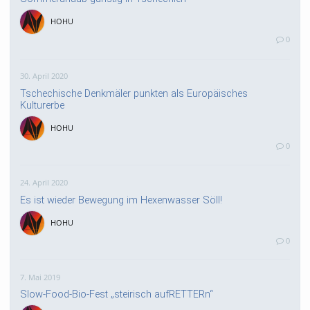
HOHU
0
30. April 2020
Tschechische Denkmäler punkten als Europäisches
Kulturerbe
HOHU
0
24. April 2020
Es ist wieder Bewegung im Hexenwasser Söll!
HOHU
0
7. Mai 2019
Slow-Food-Bio-Fest „steirisch aufRETTERn“