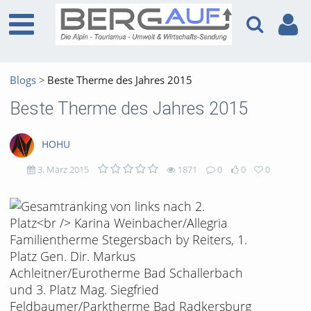
Blogs
Beste Therme des Jahres 2015
Beste Therme des Jahres 2015
HOHU
3. März 2015
1871
0
0
0
1871
0
0
0
views
Kommentare
likes
favorites