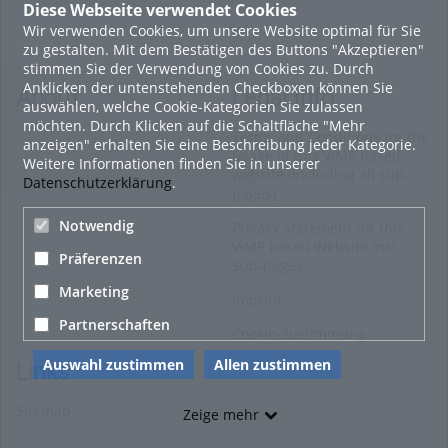
Diese Webseite verwendet Cookies
Wir verwenden Cookies, um unsere Website optimal für Sie
16. Mai 2022
zu gestalten. Mit dem Bestätigen des Buttons "Akzeptieren"
neuer Test-Newsbeitrag
stimmen Sie der Verwendung von Cookies zu. Durch
Anklicken der untenstehenden Checkboxen können Sie
HOHU
About
Legal Info
auswählen, welche Cookie-Kategorien Sie zulassen
0
möchten. Durch Klicken auf die Schaltfläche "Mehr
Terms and Conditions for the
anzeigen" erhalten Sie eine Beschreibung jeder Kategorie.
Usage of this ViMP based
Weitere Informationen finden Sie in unserer
9. Mai 2022
website (including all sub-
Datenschutzerklärung
.
pages)
¨Haager Lies reloaded“ - der neue Top-Radweg in OÖ
verbindet
Notwendig
Privacy Statement for this
ViMP based Website incl.
HOHU
Präferenzen
Sub-pages
0
Marketing
Imprint
Alle Blogeinträge zeigen
Partnerschaften
Cookie-Zustimmung
Auswahl zustimmen
Allen zustimmen
Links
Sitemap
Zeige mehr