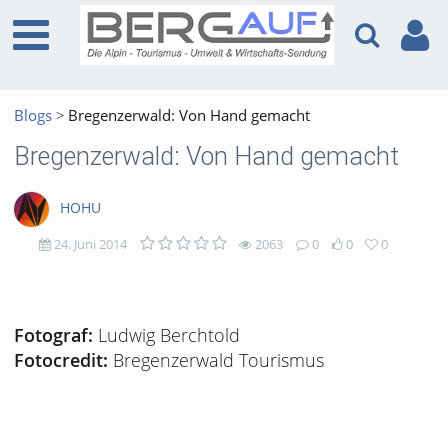
Blogs
Bregenzerwald: Von Hand gemacht
Bregenzerwald: Von Hand gemacht
HOHU
24. Juni 2014
2063
0
0
0
2063
0
0
0
views
Kommentare
likes
favorites
Ludwig Berchtold
Fotograf:
Bregenzerwald Tourismus
Fotocredit: