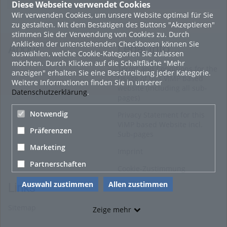
Diese Webseite verwendet Cookies
Wir verwenden Cookies, um unsere Website optimal für Sie
16. Mai 2022
zu gestalten. Mit dem Bestätigen des Buttons "Akzeptieren"
neuer Test-Newsbeitrag
stimmen Sie der Verwendung von Cookies zu. Durch
Anklicken der untenstehenden Checkboxen können Sie
HOHU
About
Legal Info
auswählen, welche Cookie-Kategorien Sie zulassen
0
möchten. Durch Klicken auf die Schaltfläche "Mehr
Terms and Conditions for the
anzeigen" erhalten Sie eine Beschreibung jeder Kategorie.
Usage of this ViMP based
Weitere Informationen finden Sie in unserer
9. Mai 2022
website (including all sub-
Datenschutzerklärung
.
pages)
¨Haager Lies reloaded“ - der neue Top-Radweg in OÖ
verbindet
Notwendig
Privacy Statement for this
ViMP based Website incl.
HOHU
Präferenzen
Sub-pages
0
Marketing
Imprint
Alle Blogeinträge zeigen
Partnerschaften
Cookie-Zustimmung
Auswahl zustimmen
Allen zustimmen
Links
Sitemap
Zeige mehr