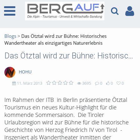
Blogs
Das Ötztal wird zur Bühne: Historisches
Wandertheater als einzigartiges Naturerlebnis
Das Ötztal wird zur Bühne: Historisches Wandertheater als einzigartiges Naturerlebnis
HOHU
11. März 2013
3695
0
0
0
3695
0
0
0
Im Rahmen der ITB in Berlin präsentierte Ötztal
Tourismus ein neues Kultur-Highlight für die
views
Kommentare
likes
favorites
kommende Sommersaison. Die Tiroler
Urlaubsregion wird zur Bühne für die historische
Geschichte von Herzog Friedrich IV von Tirol -
inszeniert als Wandertheater inmitten der