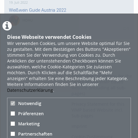
19. Juli 2022
Weißwein Guide Austria 2022
HOHU
0
Diese Webseite verwendet Cookies
Wir verwenden Cookies, um unsere Website optimal für Sie
16. Mai 2022
zu gestalten. Mit dem Bestätigen des Buttons "Akzeptieren"
neuer Test-Newsbeitrag
stimmen Sie der Verwendung von Cookies zu. Durch
Anklicken der untenstehenden Checkboxen können Sie
HOHU
About
Legal Info
auswählen, welche Cookie-Kategorien Sie zulassen
0
möchten. Durch Klicken auf die Schaltfläche "Mehr
Terms and Conditions for the
anzeigen" erhalten Sie eine Beschreibung jeder Kategorie.
Usage of this ViMP based
Weitere Informationen finden Sie in unserer
9. Mai 2022
website (including all sub-
Datenschutzerklärung
.
pages)
¨Haager Lies reloaded“ - der neue Top-Radweg in OÖ
verbindet
Notwendig
Privacy Statement for this
ViMP based Website incl.
HOHU
Präferenzen
Sub-pages
0
Marketing
Imprint
Alle Blogeinträge zeigen
Partnerschaften
Cookie-Zustimmung