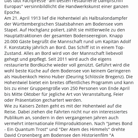
Das laut Fachpresse "am besten restaurierte Dampfschiff
Europas" versinnbildlicht die Handwerkskunst einer ganzen
Epoche.
Am 21. April 1913 lief die Hohentwiel als Halbsalondampfer
der Württembergischen Staatsbahnen am Bodensee vom
Stapel. Auf Hochglanz poliert, zählt sie mittlerweile zu den
Hauptattraktionen der gesamten Bodenseeregion. Knapp
20.000 Gäste begrüßt die Mannschaft rund um Kapitän Adolf
F. Konstatzky jährlich an Bord. Das Schiff ist in einem Top-
Zustand. Alles an Bord wird von der Mannschaft liebevoll
gehegt und gepflegt. Seit 2011 wird auch die eigens
restaurierte Bordküche wieder voll genützt. Geführt wird die
wohl beste Küche auf dem Bodensee von keinem Geringeren
als Haubenkoch Heino Huber (Deuring Schlössle Bregenz). Die
Hohentwiel bietet ein breites öffentliches Programm und kann
bis zu einer Gruppengröße von 250 Personen von Ende April
bis Mitte Oktober für jegliche Art von Veranstaltung, Feier
oder Präsentation gechartert werden.
Wie zu Kaisers Zeiten geht es mit der Hohentwiel auf die
Reise. Dabei ziehen die Fahrten nicht nur ein interessiertes
Publikum an, sondern in den vergangenen Jahren auch
vermehrt internationale Filmproduktionen. Nach "James Bond
- Ein Quantum Trost" und "Der Atem des Himmels" drehte
David Cronenberg am Bodensee den Historienfilm "A