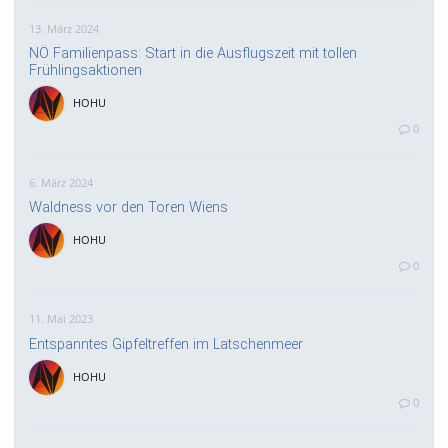
13. März 2024
NÖ Familienpass: Start in die Ausflugszeit mit tollen
Frühlingsaktionen
HOHU
0
6. März 2024
Waldness vor den Toren Wiens
HOHU
0
11. Mai 2023
Entspanntes Gipfeltreffen im Latschenmeer
HOHU
0