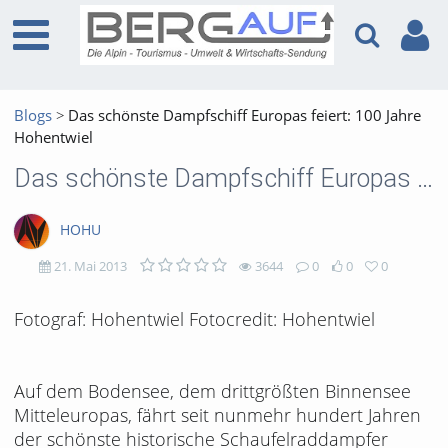
Blogs
Das schönste Dampfschiff Europas feiert: 100 Jahre
Hohentwiel
Das schönste Dampfschiff Europas feiert: 100 Jahre Hohentwiel
HOHU
21. Mai 2013
3644
0
0
0
3644
0
0
0
Fotograf: Hohentwiel Fotocredit: Hohentwiel
views
Kommentare
likes
favorites
Auf dem Bodensee, dem drittgrößten Binnensee
Mitteleuropas, fährt seit nunmehr hundert Jahren
der schönste historische Schaufelraddampfer