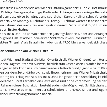
er4 <![endif]-->
 auch dieses Wochenende am Wiener Eistraum garantiert. Für die Einstimmun
Richtige. Bewegungsfreudige, Profis oder AnfängerInnen sowie große und kl
uf dem ausgiebige Schwünge und sportlichen Kurven, kulinarisches Vergnüg
tehen. Von Montag, 4. Februar bis Freitag, 8. Februar wartet ein besonderes
im Rahmen des wienXtra-Ferienspiels in diesem Zeitraum statt 5,00 Euro nur 
he der Eisstockbahnen
hr bis 16:00 Uhr und an Wochenenden ganztags können Kinder und Anfänger
 große Eislauffläche für die ersten Schlittschuhversuche nützen. Für mehr S
iebten "Pinguine“ als Eislaufhilfen. Abends ab 17:00 Uhr verwandelt sich dies
atis Schulaktion am Wiener Eistraum
adt Wien und Stadtrat Christian Oxonitsch alle Wiener Kindergärten, Horte 
onen (Tagesmütter mit Ausweis) herzlich zum kostenlosen Eislaufen beim 
rgangenen Jahr können auch heuer wieder alle Kinder und Jugendliche im Kl
n aus dem Sekundärbereich sowie BesucherInnen aus Wiener Privatschulen
Montag bis Freitag von 9:00 bis 16:00 Uhr. Eine gesonderte Anmeldung ist nicht
orderlichen Tickets erhalten die Gäste direkt und ohne Voranmeldung bei der
 Rahmen dieser Schulaktion besteht zudem die Möglichkeit, Schlittschuhe 
tzten Jahr waren es im Rahmen der Schulaktion rund 40.000 Kinder und Jugend
 Wiener Rathaus angenommen haben.