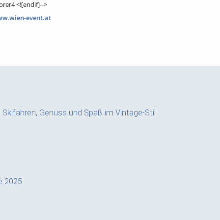
er4 <![endif]-->
w.wien-event.at
a: Skifahren, Genuss und Spaß im Vintage-Stil
e 2025