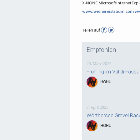
X-NONE MicrosoftInternetExplor
www.wienereistraum.com
ww
Teilen auf
Empfohlen
25. März 2026
Frühling im Val di Fass
HOHU
7. April 2025
Wörthersee Gravel Rac
HOHU