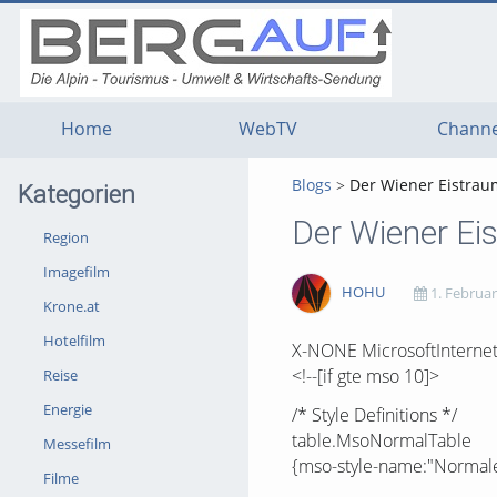
g
g
g
t
t
t
n
m
f
c
Home
WebTV
Channe
Blogs
Der Wiener Eistrau
Kategorien
Der Wiener Ei
Region
Imagefilm
HOHU
1. Februar
Krone.at
Hotelfilm
1597
0
0
0
X-NONE MicrosoftInternetE
<!--[if gte mso 10]>
Reise
views
Kommentare
likes
favorites
Energie
/* Style Definitions */
table.MsoNormalTable
Messefilm
{mso-style-name:"Normale
Filme