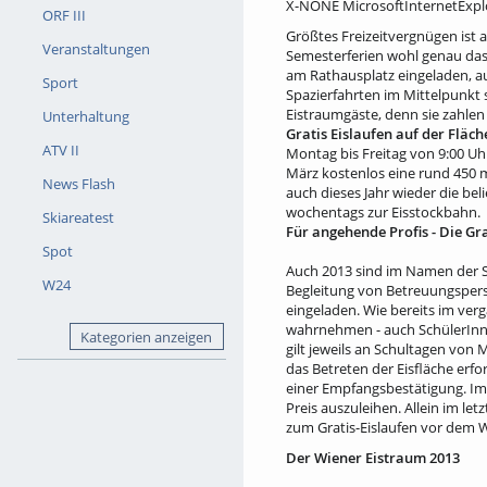
X-NONE MicrosoftInternetExplor
ORF III
Größtes Freizeitvergnügen ist
Veranstaltungen
Semesterferien wohl genau das 
am Rathausplatz eingeladen, a
Sport
Spazierfahrten im Mittelpunkt s
Eistraumgäste, denn sie zahlen 
Unterhaltung
Gratis Eislaufen auf der Fläc
ATV II
Montag bis Freitag von 9:00 U
März kostenlos eine rund 450 m²
News Flash
auch dieses Jahr wieder die bel
wochentags zur Eisstockbahn.
Skiareatest
Für angehende Profis - Die Gr
Spot
Auch 2013 sind im Namen der St
W24
Begleitung von Betreuungspers
eingeladen. Wie bereits im ve
wahrnehmen - auch SchülerInne
Kategorien anzeigen
gilt jeweils an Schultagen von 
das Betreten der Eisfläche erf
einer Empfangsbestätigung. Im
Preis auszuleihen. Allein im le
zum Gratis-Eislaufen vor dem
Der Wiener Eistraum 2013