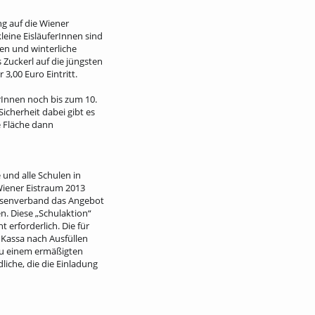
g auf die Wiener
eine EisläuferInnen sind
en und winterliche
 Zuckerl auf die jüngsten
3,00 Euro Eintritt.
Innen noch bis zum 10.
icherheit dabei gibt es
e Fläche dann
und alle Schulen in
Wiener Eistraum 2013
assenverband das Angebot
. Diese „Schulaktion“
 erforderlich. Die für
 Kassa nach Ausfüllen
zu einem ermäßigten
liche, die die Einladung