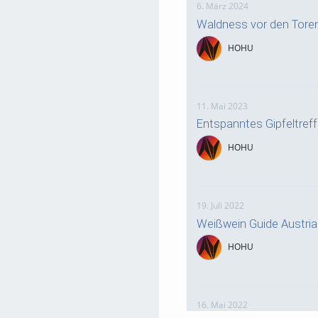
6. März 2024
Waldness vor den Tore
HOHU
11. Mai 2023
Entspanntes Gipfeltre
HOHU
19. Juli 2022
Weißwein Guide Austri
HOHU
16. Mai 2022