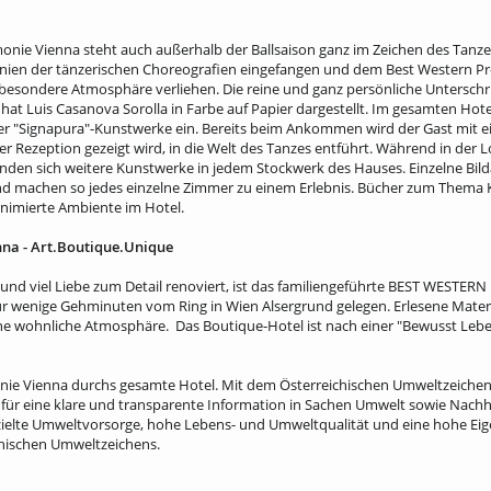
e Vienna steht auch außerhalb der Ballsaison ganz im Zeichen des Tanzes
Linien der tänzerischen Choreografien eingefangen und dem Best Western P
besondere Atmosphäre verliehen. Die reine und ganz persönliche Unterschrif
hat Luis Casanova Sorolla in Farbe auf Papier dargestellt. Im gesamten Hotel
ner "Signapura"-Kunstwerke ein. Bereits beim Ankommen wird der Gast mit e
er Rezeption gezeigt wird, in die Welt des Tanzes entführt. Während in der 
 finden sich weitere Kunstwerke in jedem Stockwerk des Hauses. Einzelne Bild
und machen so jedes einzelne Zimmer zu einem Erlebnis. Bücher zum Thema
imierte Ambiente im Hotel.
a - Art.Boutique.Unique
und viel Liebe zum Detail renoviert, ist das familiengeführte BEST WESTE
 wenige Gehminuten vom Ring in Wien Alsergrund gelegen. Erlesene Materi
ne wohnliche Atmosphäre. Das Boutique-Hotel ist nach einer "Bewusst Leben
nie Vienna durchs gesamte Hotel. Mit dem Österreichischen Umweltzeiche
 für eine klare und transparente Information in Sachen Umwelt sowie Nachha
zielte Umweltvorsorge, hohe Lebens- und Umweltqualität und eine hohe Eig
ichischen Umweltzeichens.