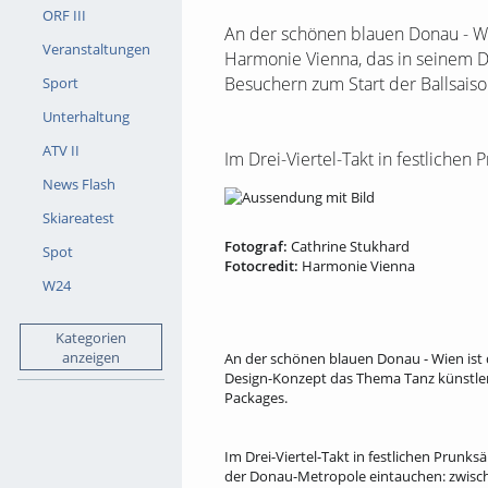
ORF III
An der schönen blauen Donau - W
Veranstaltungen
Harmonie Vienna, das in seinem De
Besuchern zum Start der Ballsais
Sport
Unterhaltung
ATV II
Im Drei-Viertel-Takt in festlichen
News Flash
Skiareatest
Fotograf:
Cathrine Stukhard
Spot
Fotocredit:
Harmonie Vienna
W24
Kategorien
anzeigen
An der schönen blauen Donau - Wien ist
Design-Konzept das Thema Tanz künstleris
Packages.
Im Drei-Viertel-Takt in festlichen Prun
der Donau-Metropole eintauchen: zwisch