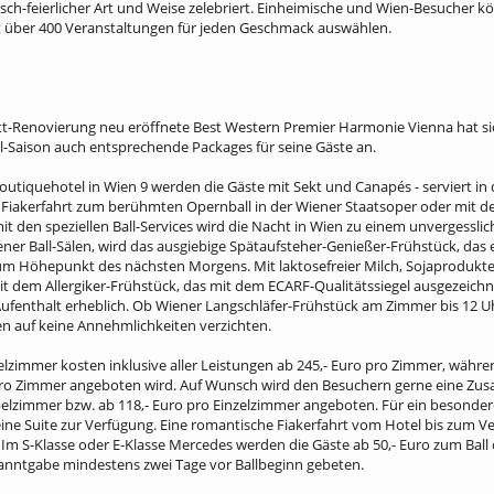
ch-feierlicher Art und Weise zelebriert. Einheimische und Wien-Besucher kö
 über 400 Veranstaltungen für jeden Geschmack auswählen.
t-Renovierung neu eröffnete Best Western Premier Harmonie Vienna hat si
l-Saison auch entsprechende Packages für seine Gäste an.
outiquehotel in Wien 9 werden die Gäste mit Sekt und Canapés - serviert i
Fiakerfahrt zum berühmten Opernball in der Wiener Staatsoper oder mit de
it den speziellen Ball-Services wird die Nacht in Wien zu einem unvergesslic
r Ball-Sälen, wird das ausgiebige Spätaufsteher-Genießer-Frühstück, das eine
zum Höhepunkt des nächsten Morgens. Mit laktosefreier Milch, Sojaprodukte
dem Allergiker-Frühstück, das mit dem ECARF-Qualitätssiegel ausgezeichne
-Aufenthalt erheblich. Ob Wiener Langschläfer-Frühstück am Zimmer bis 12 U
n auf keine Annehmlichkeiten verzichten.
zimmer kosten inklusive aller Leistungen ab 245,- Euro pro Zimmer, währe
o pro Zimmer angeboten wird. Auf Wunsch wird den Besuchern gerne eine Zusa
elzimmer bzw. ab 118,- Euro pro Einzelzimmer angeboten. Für ein besonder
ine Suite zur Verfügung. Eine romantische Fiakerfahrt vom Hotel bis zum Ve
Im S-Klasse oder E-Klasse Mercedes werden die Gäste ab 50,- Euro zum Ball 
anntgabe mindestens zwei Tage vor Ballbeginn gebeten.