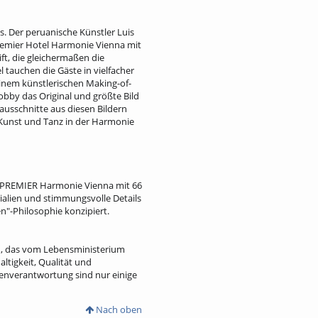
. Der peruanische Künstler Luis
remier Hotel Harmonie Vienna mit
t, die gleichermaßen die
 tauchen die Gäste in vielfacher
inem künstlerischen Making-of-
Lobby das Original und größte Bild
ausschnitte aus diesen Bildern
 Kunst und Tanz in der Harmonie
RN PREMIER Harmonie Vienna mit 66
alien und stimmungsvolle Details
"-Philosophie konzipiert.
n, das vom Lebensministerium
ltigkeit, Qualität und
enverantwortung sind nur einige
Nach oben