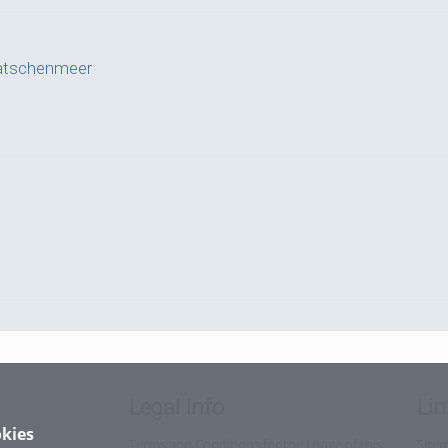
Latschenmeer
Legal Info
Lin
kies
Terms and Conditions for the Usage of this
Site