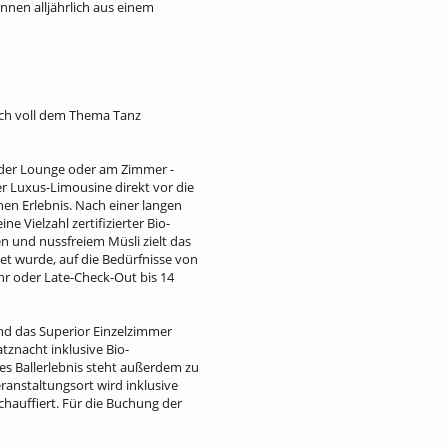
nnen alljährlich aus einem
ch voll dem Thema Tanz
n der Lounge oder am Zimmer -
r Luxus-Limousine direkt vor die
hen Erlebnis. Nach einer langen
 Vielzahl zertifizierter Bio-
n und nussfreiem Müsli zielt das
t wurde, auf die Bedürfnisse von
hr oder Late-Check-Out bis 14
nd das Superior Einzelzimmer
tznacht inklusive Bio-
es Ballerlebnis steht außerdem zu
ranstaltungsort wird inklusive
chauffiert. Für die Buchung der