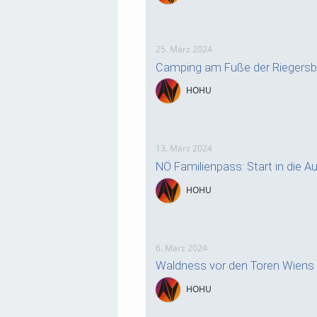
25. März 2024
Camping am Fuße der Riegersb
HOHU
13. März 2024
NÖ Familienpass: Start in die Au
HOHU
6. März 2024
Waldness vor den Toren Wiens
HOHU