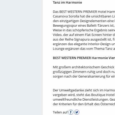
Tanz im Harmonie
Das BEST WESTERN PREMIER Hotel Harmoni
Casanova Sorolla hat die unsichtbaren 
den einzigartigen Designelementen eine 
Bewegungsspur eines Ballett-Tänzers ist, 
Weise in das schöpferische Ergebnis sei
Video, der auf einem Flat-Screen hinter d
aus der Reihe Signapura ausgestellt ist,
ergänzen das elegante Interior-Design 
Lounge ergänzen das vom Thema Tanz an
BEST WESTERN PREMIER Harmonie Vienn
Mit großem architektonischem Geschick 
großzügigen Zimmern ruhig und doch nur
sorgen nach der Generalsanierung für ei
Der Umweltgedanke zieht sich im Harmo
vergeben wird, steht das Boutique Hotel
umweltfreundliche Dienstleistungen. Ge
der Kriterien für den Erhalt des Österre
Teilen auf