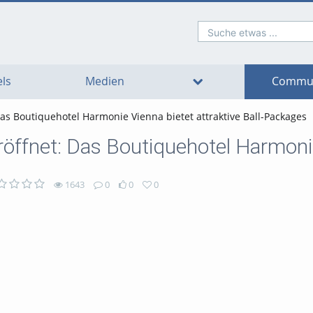
Suche etwas ...
o
o
o
o
o
o
avigation
ain
ooter
ontent
ls
Medien
Commun
 Das Boutiquehotel Harmonie Vienna bietet attraktive Ball-Packages
eröffnet: Das Boutiquehotel Harmoni
1643
0
0
0