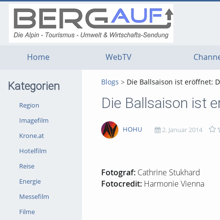
g
g
g
t
t
t
n
m
f
c
Home
WebTV
Channe
Blogs
Die Ballsaison ist eröffnet:
Kategorien
Die Ballsaison ist 
Region
Imagefilm
HOHU
2. Januar 2014
Krone.at
Hotelfilm
1643
0
0
0
Reise
views
Kommentare
likes
favorites
Fotograf:
Cathrine Stukhard
Energie
Fotocredit:
Harmonie Vienna
Messefilm
Filme