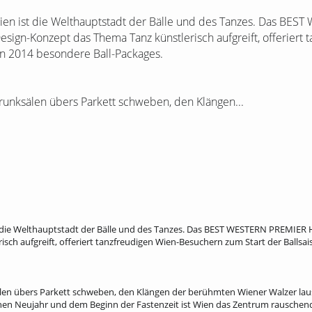
ien ist die Welthauptstadt der Bälle und des Tanzes. Das BE
sign-Konzept das Thema Tanz künstlerisch aufgreift, offeriert 
on 2014 besondere Ball-Packages.
 Prunksälen übers Parkett schweben, den Klängen...
 die Welthauptstadt der Bälle und des Tanzes. Das BEST WESTERN PREMIER 
ch aufgreift, offeriert tanzfreudigen Wien-Besuchern zum Start der Ballsai
ksälen übers Parkett schweben, den Klängen der berühmten Wiener Walzer lau
en Neujahr und dem Beginn der Fastenzeit ist Wien das Zentrum rauschend